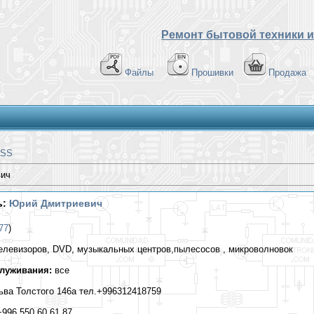
Ремонт бытовой техники и
Файлы
Прошивки
Продажа
SS
вич
ь:
Юрий Дмитриевич
77
)
елевизоров, DVD, музыкальных центров,пылесосов , микроволновок
служивания:
все
ва Толстого 146а тел.+996312418759
996 550 60 61 87