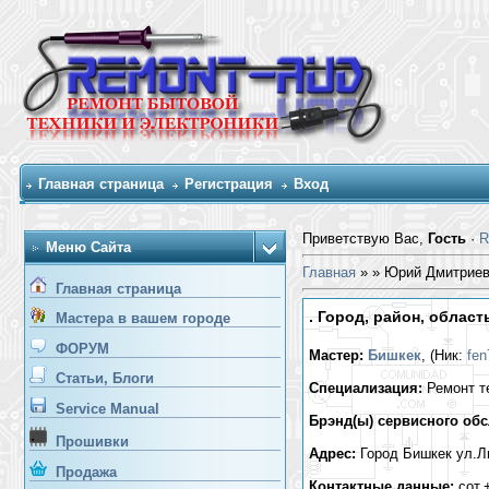
Главная страница
Регистрация
Вход
Приветствую Вас,
Гость
·
R
Меню Сайта
Главная
»
» Юрий Дмитрие
Главная страница
. Город, район, област
Мастера в вашем городе
ФОРУМ
Мастер:
Бишкек
, (Ник:
fen
Статьи, Блоги
Специализация:
Ремонт т
Service Manual
Брэнд(ы) сервисного об
Прошивки
Адрес:
Город Бишкек ул.Ль
Продажа
Контактные данные:
сот.+