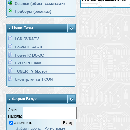
Ссылки (обмен ссылками)
Приборы (реклама)
Наши Базы
LCD DVD&TV
Power IC AC-DC
Power IC DC-DC
DVD SPI Flash
TUNER TV (фото)
Uконтр.точки T-CON
Форма Входа
Логин:
Пароль:
запомнить
Забыл пароль
·
Регистрация