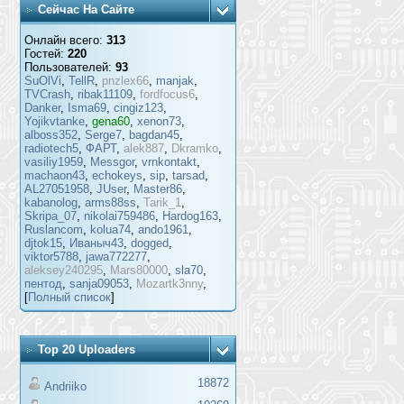
Сейчас На Сайте
Онлайн всего:
313
Гостей:
220
Пользователей:
93
SuOlVi
,
TellR
,
pnzlex66
,
manjak
,
TVCrash
,
ribak11109
,
fordfocus6
,
Danker
,
Isma69
,
cingiz123
,
Yojikvtanke
,
gena60
,
xenon73
,
alboss352
,
Serge7
,
bagdan45
,
radiotech5
,
ФАРТ
,
alek887
,
Dkramko
,
vasiliy1959
,
Messgor
,
vrnkontakt
,
machaon43
,
echokeys
,
sip
,
tarsad
,
AL27051958
,
JUser
,
Master86
,
kabanolog
,
arms88ss
,
Tarik_1
,
Skripa_07
,
nikolai759486
,
Hardog163
,
Ruslancom
,
kolua74
,
ando1961
,
djtok15
,
Иваныч43
,
dogged
,
viktor5788
,
jawa772277
,
aleksey240295
,
Mars80000
,
sla70
,
пентод
,
sanja09053
,
Mozartk3nny
,
[
Полный список
]
Top 20 Uploaders
18872
Andriiko