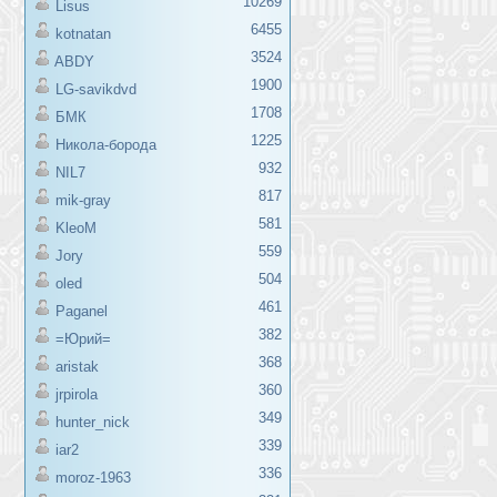
10269
Lisus
6455
kotnatan
3524
ABDY
1900
LG-savikdvd
1708
БМК
1225
Никола-борода
932
NIL7
817
mik-gray
581
KleoM
559
Jory
504
oled
461
Paganel
382
=Юрий=
368
aristak
360
jrpirola
349
hunter_nick
339
iar2
336
moroz-1963