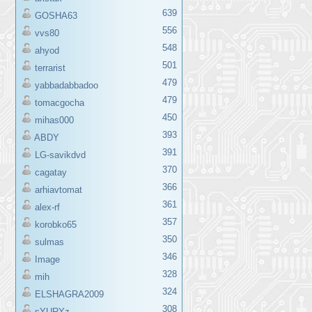
639
GOSHA63
556
vvs80
548
ahyod
501
terrarist
479
yabbadabbadoo
479
tomacgocha
450
mihas000
393
ABDY
391
LG-savikdvd
370
cagatay
366
arhiavtomat
361
alex-rf
357
korobko65
350
sulmas
346
Image
328
mih
324
ELSHAGRA2009
308
sYURYz