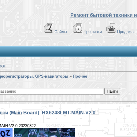
Ремонт бытовой техники и
Файлы
Прошивки
Продажа
SS
еорегистраторы, GPS-навигаторы
»
Прочее
си (Main Board): HX6248LMT-MAIN-V2.0
AIN-V2.0 20230322