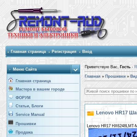
Главная страница
Регистрация
Вход
Приветствую Вас,
Гость
·
R
Меню Сайта
Главная
»
Прошивки
»
Вид
Главная страница
Мастера в вашем городе
ФОРУМ
Статьи, Блоги
Lenovo HR17 Шас
Service Manual
Прошивки
Lenovo HR17 HX6248LMT-M
Продажа