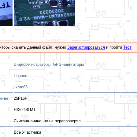
Чтобы скачать данный файл, нужно
Зарегистрироваться
и пройти
Тест
Видеорегистраторы, GPS-навигаторы
Прочее
ilxom65
хиве:
25F16F
HX6248LMT
Считана лично, но не перепроверял
Все Участники