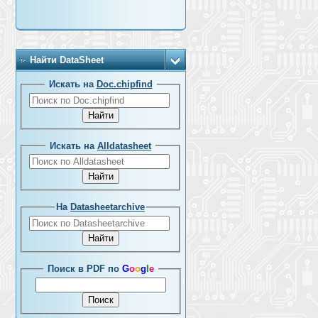
Найти DataSheet
Искать на
Doc.chipfind
Искать на
Alldatasheet
На
Datasheetarchive
Поиск в PDF по
G
o
o
g
l
e