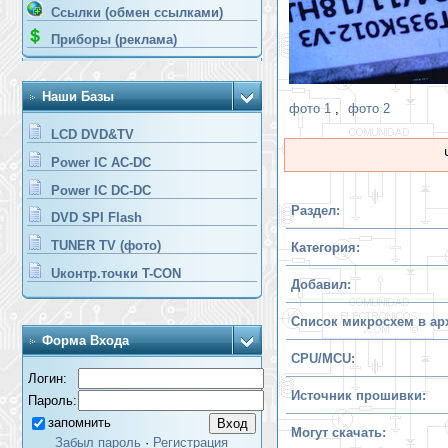
Ссылки (обмен ссылками)
Приборы (реклама)
Наши Базы
фото 1
,
фото 2
LCD DVD&TV
Power IC AC-DC
Power IC DC-DC
Раздел:
DVD SPI Flash
TUNER TV (фото)
Категория:
Uконтр.точки T-CON
Добавил:
Список микросхем в ар
Форма Входа
CPU/MCU:
Логин:
Источник прошивки:
Пароль:
запомнить
Могут скачать:
Забыл пароль
·
Регистрация