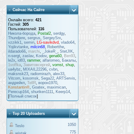
Сейчас На Сайте
Онлайн всего:
421
Гостей:
305
Пользователей:
116
Никола-борода
,
Postal2
,
serdgy
,
Thundjere
,
sergrus
,
SergeySrx
,
vzzikk1
,
semin
,
LG-savikdvd
,
vlado64
,
Yojikvtanke
,
milcin68
,
Robertthe
,
ildarado66
,
marchi
,
_JokeR_
,
StetJIK
,
n-sergt
,
zaslav
,
Kodov
,
gena60
,
Ben93
,
le2x
,
id83
,
rammer
,
alfaromeo
,
Бакалы
,
1voffka
,
Завитовсергей
,
vornst
,
shup
,
ua4ybz
,
MIXAIL22296
,
cvbn
,
maksnsk23
,
radiomirazh
,
alex33
,
Vitcom
,
kosomsk
,
Sega22
,
ARTServis
,
андрейкп
,
TellR
,
ворон1970
,
Konstantin®
,
Goatex
,
maximican
,
Perecup164
,
shuriken1111
,
Keerp14
,
[
Полный список
]
Top 20 Uploaders
1050
Teslo
775
aristak