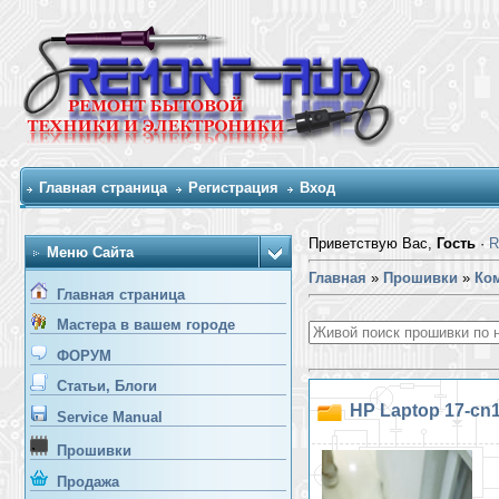
Главная страница
Регистрация
Вход
Приветствую Вас,
Гость
·
R
Меню Сайта
Главная
»
Прошивки
»
Ком
Главная страница
Мастера в вашем городе
ФОРУМ
Статьи, Блоги
HP Laptop 17-cn
Service Manual
Прошивки
Продажа