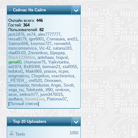
Сейчас На Сайте
Онлайн всего:
446
Гостей:
364
Пользователей:
82
jack1976
,
on74
,
alex7777777
,
nissa8179
,
igor6801
,
Степашка
,
and11
,
Saimon506
,
kosmos727
,
генчик64
,
rosscomservice
,
Vic-42
,
satana183
,
vlad03-03
,
Znivenikoo
,
Шредер
,
Black123White
,
antohaav
,
hogval
,
gena60
,
chumaxer75
,
Yojikvtanke
,
ed1974
,
BsB5068
,
borman23
,
staff055
,
ledokol1
,
Maikl969
,
prasse
,
ricper
,
enigmaticru
,
Chvprikov
,
vsechinimtut
,
_PETER_
,
vmf520
,
Опохмел
,
neozmaster
,
himduster
,
Angei
,
Sivolt
,
sega_nu
,
Telefuntik
,
И90
,
omikron
,
asux
,
serkoch77
,
juve3476015
,
asdface
,
IlovetoLive
,
Platonov07
,
[
Полный список
]
Top 20 Uploaders
1050
Teslo