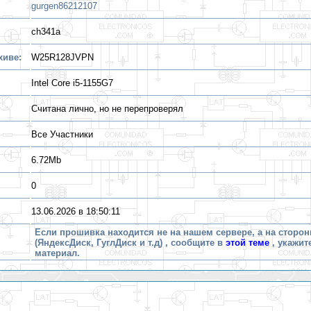
gurgen86212107
ch341a
хиве:
W25R128JVPN
Intel Core i5-1155G7
Считана лично, но не перепроверял
Все Участники
6.72Mb
0
13.06.2026 в 18:50:11
Если прошивка находится не на нашем сервере, а на сторон
(ЯндексДиск, ГуглДиск и т.д) , сообщите в
этой теме
, укажит
материал.