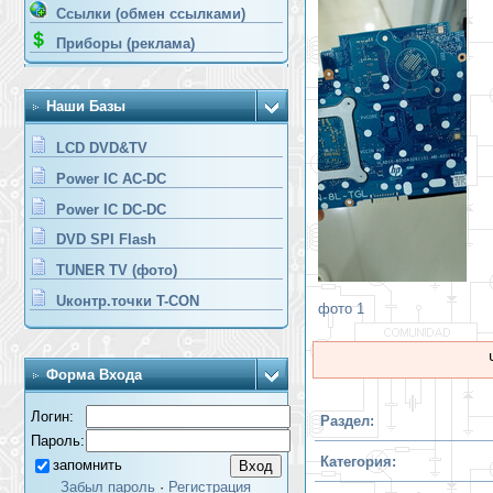
Ссылки (обмен ссылками)
Приборы (реклама)
Наши Базы
LCD DVD&TV
Power IC AC-DC
Power IC DC-DC
DVD SPI Flash
TUNER TV (фото)
Uконтр.точки T-CON
фото 1
Форма Входа
Логин:
Раздел:
Пароль:
Категория:
запомнить
Забыл пароль
·
Регистрация