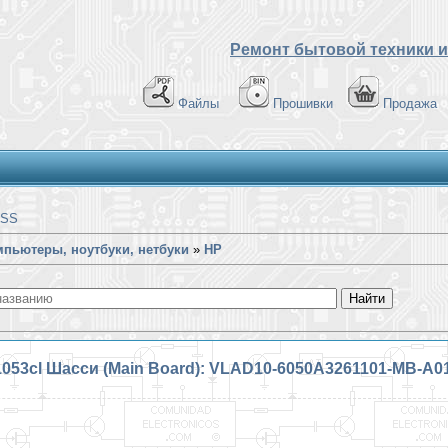
Ремонт бытовой техники и
Файлы
Прошивки
Продажа
SS
пьютеры, ноутбуки, нетбуки
»
HP
1053cl Шасси (Main Board): VLAD10-6050A3261101-MB-A01