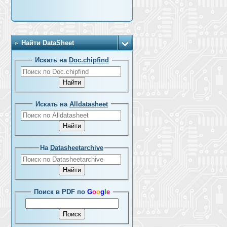
Найти DataSheet
Искать на
Doc.chipfind
Искать на
Alldatasheet
На
Datasheetarchive
Поиск в PDF по
G
o
o
g
l
e