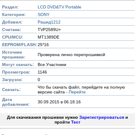
Раздел:
LCD DVD&TV Portable
Категория:
SONY
Добавил:
Рашид1212
Считана:
TVP2589U+
CPU/MCU:
MT1389DE
EEPROM/FLASH:
25*16
Источник
Проверена лично перепрошивкой
прошивки:
Могут скачать:
Все Участники
Просмотров:
1146
Загрузок:
0
Что бы скачать файл, перейдите на полную
Скачать:
версию сайта -
Перейти
Дата
30.09.2015 в 06:18:16
добавления:
Для скачивания прошивки нужно
Зарегистрироваться
и
пройти
Тест