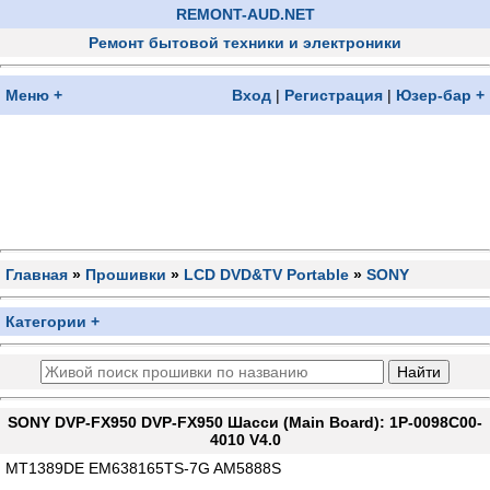
REMONT-AUD.NET
Ремонт бытовой техники и электроники
Меню +
Вход
|
Регистрация
|
Юзер-бар +
Главная
»
Прошивки
»
LCD DVD&TV Portable
»
SONY
Категории +
SONY DVP-FX950 DVP-FX950 Шасси (Main Board): 1P-0098C00-
4010 V4.0
MT1389DE EM638165TS-7G AM5888S