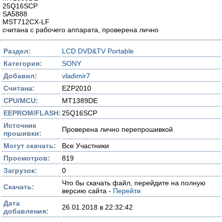
25Q16SCP
SA5888
MST712CX-LF
считана с рабочего аппарата, проверена лично
Раздел:
LCD DVD&TV Portable
Категория:
SONY
Добавил:
vladimir7
Считана:
EZP2010
CPU/MCU:
MT1389DE
EEPROM/FLASH:
25Q16SCP
Источник
Проверена лично перепрошивкой
прошивки:
Могут скачать:
Все Участники
Просмотров:
819
Загрузок:
0
Что бы скачать файл, перейдите на полную
Скачать:
версию сайта -
Перейти
Дата
26.01.2018 в 22:32:42
добавления: