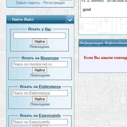
#
1
sun003
(07.05.2026 1
Забыл пароль
·
Регистрация
good
Найти Файл
Искать у
Нас
Информация Файлообме
Помощник
Если Вы нашли совпада
Искать на
Мониторе
Помощник
Искать на
Elektrotanya
Помощник
Искать на
Eserviceinfo