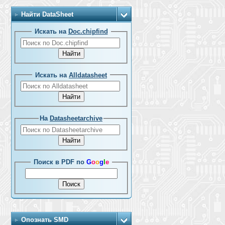
Найти DataSheet
Искать на
Doc.chipfind
Искать на
Alldatasheet
На
Datasheetarchive
Поиск в PDF по
G
o
o
g
l
e
Опознать SMD