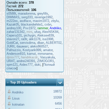
Онлайн всего:
378
Гостей:
272
Пользователей:
106
s0588t
,
maradonnna
,
greyfills
,
DIMMAS
,
serg333
,
revenge1992
,
m222ex
,
asdface
,
maxim1972
,
zbylu
,
Kazak05
,
blackandwhite1
,
cvbn
,
andrey100
,
Pvv1972
,
rammer
,
Andriiko
,
zahar131342
,
mini
,
ufuq
,
AlexNSK84
,
Серега101
,
pichygin
,
Alekseн839
,
slavon27
,
ra0lr
,
alik1178
,
isa1998
,
GoldCat
,
servisdima
,
dban
,
ALBERT02
,
JURII
,
башмагг
,
aleks860527
,
Pafnuzzio
,
Kostyarik999
,
amator
,
Anderson810
,
karnut
,
mrnoname
,
djmix777
,
hendrikacdc
,
Vasyakula
,
URAT
,
andrei240391
,
ZIMOGOR1
,
spm121
,
Aides777
,
duki
, [
Полный
список
]
Top 20 Uploaders
18872
Andriiko
10269
Lisus
6456
kotnatan