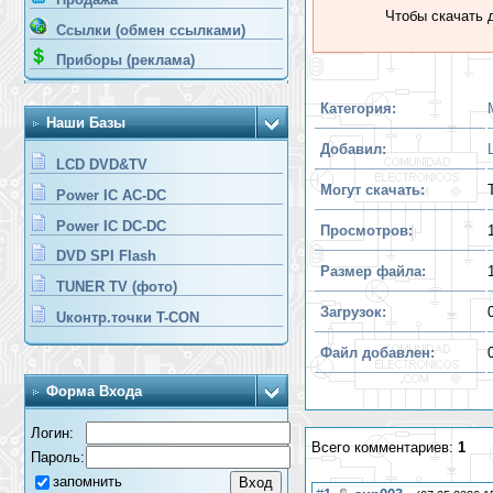
Чтобы скачать 
Ссылки (обмен ссылками)
Приборы (реклама)
Категория:
Наши Базы
Добавил:
LCD DVD&TV
Могут скачать:
Power IC AC-DC
Power IC DC-DC
Просмотров:
DVD SPI Flash
Размер файла:
TUNER TV (фото)
Загрузок:
Uконтр.точки T-CON
Файл добавлен:
Форма Входа
Логин:
Всего комментариев:
1
Пароль:
запомнить