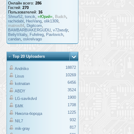
Онлайн всего:
286
Гостей:
270
Пользователей:
16
Shnur52
,
toncik
,
=Юрий=
,
Budch
,
rachidabl
,
HeoVang
,
olik1309
,
matros84
,
Digitcom
,
BAMBARBIAKERGUDU
,
v72wsdjr
,
BeliyVitaliy
,
Fufelreg
,
Pavlovich
,
candan
,
oskrelvago
Top 20 Uploaders
18872
Andriiko
10269
Lisus
6456
kotnatan
3524
ABDY
1900
LG-savikdvd
1708
БМК
1225
Никола-борода
932
NIL7
817
mik-gray