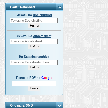
Найти DataSheet
Искать на
Doc.chipfind
Искать на
Alldatasheet
На
Datasheetarchive
Поиск в PDF по
G
o
o
g
l
e
Опознать SMD