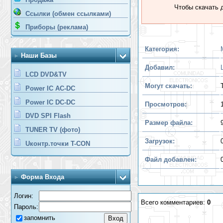
Чтобы скачать 
Ссылки (обмен ссылками)
Приборы (реклама)
Категория:
Наши Базы
Добавил:
LCD DVD&TV
Могут скачать:
Power IC AC-DC
Power IC DC-DC
Просмотров:
DVD SPI Flash
Размер файла:
TUNER TV (фото)
Загрузок:
Uконтр.точки T-CON
Файл добавлен:
Форма Входа
Логин:
Всего комментариев:
0
Пароль:
запомнить