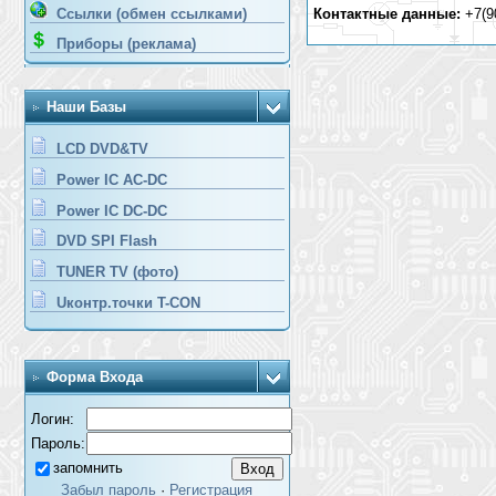
Ссылки (обмен ссылками)
Контактные данные:
+7(90
Приборы (реклама)
Наши Базы
LCD DVD&TV
Power IC AC-DC
Power IC DC-DC
DVD SPI Flash
TUNER TV (фото)
Uконтр.точки T-CON
Форма Входа
Логин:
Пароль:
запомнить
Забыл пароль
·
Регистрация