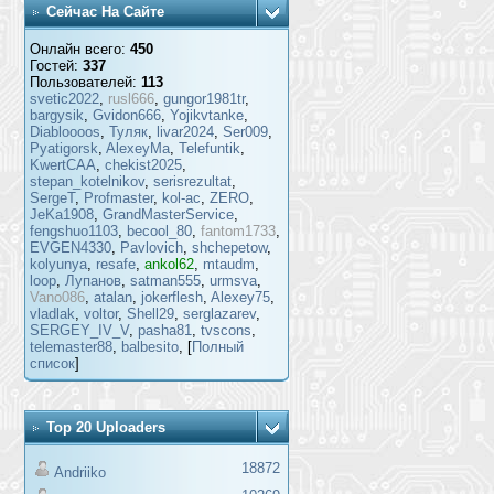
Сейчас На Сайте
Онлайн всего:
450
Гостей:
337
Пользователей:
113
svetic2022
,
rusl666
,
gungor1981tr
,
bargysik
,
Gvidon666
,
Yojikvtanke
,
Diabloooos
,
Туляк
,
livar2024
,
Ser009
,
Pyatigorsk
,
AlexeyMa
,
Telefuntik
,
KwertCAA
,
chekist2025
,
stepan_kotelnikov
,
serisrezultat
,
SergeT
,
Profmaster
,
kol-ac
,
ZERO
,
JeKa1908
,
GrandMasterService
,
fengshuo1103
,
becool_80
,
fantom1733
,
EVGEN4330
,
Pavlovich
,
shchepetow
,
kolyunya
,
resafe
,
ankol62
,
mtaudm
,
loop
,
Лупанов
,
satman555
,
urmsva
,
Vano086
,
atalan
,
jokerflesh
,
Alexey75
,
vladlak
,
voltor
,
Shell29
,
serglazarev
,
SERGEY_IV_V
,
pasha81
,
tvscons
,
telemaster88
,
balbesito
, [
Полный
список
]
Top 20 Uploaders
18872
Andriiko