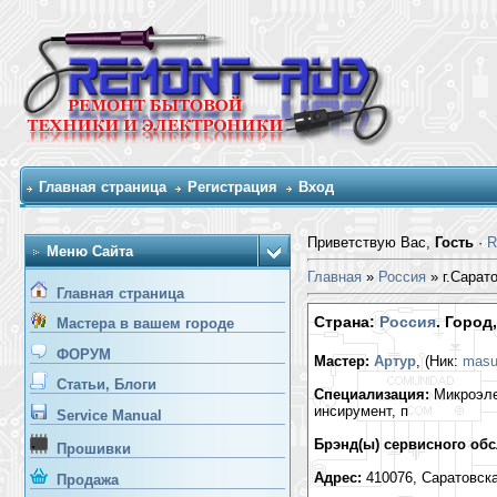
Главная страница
Регистрация
Вход
Приветствую Вас,
Гость
·
R
Меню Сайта
Главная
»
Россия
» г.Сарат
Главная страница
Страна:
Россия
. Город
Мастера в вашем городе
ФОРУМ
Мастер:
Артур
, (Ник:
mas
Статьи, Блоги
Специализация:
Микроэлек
инсирумент, п
Service Manual
Брэнд(ы) сервисного об
Прошивки
Адрес:
410076, Саратовска
Продажа