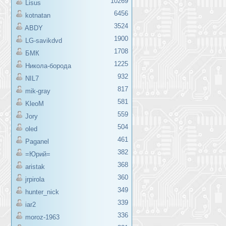
10269
Lisus
6456
kotnatan
3524
ABDY
1900
LG-savikdvd
1708
БМК
1225
Никола-борода
932
NIL7
817
mik-gray
581
KleoM
559
Jory
504
oled
461
Paganel
382
=Юрий=
368
aristak
360
jrpirola
349
hunter_nick
339
iar2
336
moroz-1963