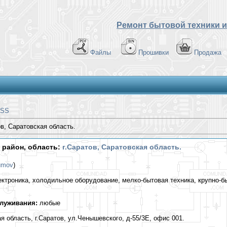
Ремонт бытовой техники и
Файлы
Прошивки
Продажа
SS
ов, Саратовская область.
, район, область:
г.Саратов, Саратовская область.
umov
)
троника, холодильное оборудование, мелко-бытовая техника, крупно-бы
служивания:
любые
я область, г.Саратов, ул.Ченышевского, д-55/3Е, офис 001.