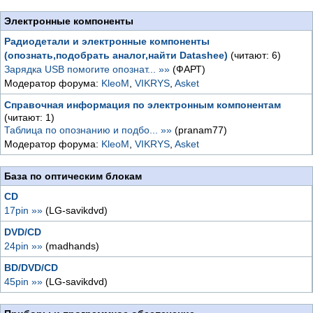
Электронные компоненты
Радиодетали и электронные компоненты
(опознать,подобрать аналог,найти Datashee)
(читают: 6)
Зарядка USB помогите опознат... »»
(ФАРТ)
Модератор форума:
KleoM
,
VIKRYS
,
Asket
Справочная информация по электронным компонентам
(читают: 1)
Таблица по опознанию и подбо... »»
(pranam77)
Модератор форума:
KleoM
,
VIKRYS
,
Asket
База по оптическим блокам
CD
17pin »»
(LG-savikdvd)
DVD/CD
24pin »»
(madhands)
BD/DVD/CD
45pin »»
(LG-savikdvd)