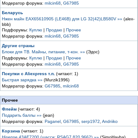
Модератор форума:
milcin68
,
G67985
Беларусь
Нжен майн EAX65610905 (LE46B) для LG 32(42)LB580V »»
(alex-
bbb)
Подфорумы:
Куплю
|
Продаю
|
Прочее
Модератор форума:
milcin68
,
G67985
Другие страны
Блоки для ТВ. Майны, питание, т-кон. »»
(Эдос)
Подфорумы:
Куплю
|
Продаю
|
Прочее
Модератор форума:
milcin68
,
G67985
Покупки с Aliexpress т.п.
(читают: 1)
Быстрая зарядка »»
(Murzik1996)
Модератор форума:
G67985
,
milcin68
Прочее
Флейм
(читают: 4)
Подарить баллы »»
(jean)
Модератор форума:
Paganel
,
G67985
,
serp1972
,
Andriiko
Корзина
(читают: 1)
Hisense 43AE7200 (шасси: RSAG7.820.9662) »»
(SimoHayha)