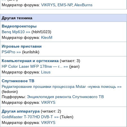
Модератор форума:
VIKRYS
,
EMS-NP
,
AlexBurns
Другая техника
Видеопроекторы
Benq Mp610 »»
(hbhf1023)
Модератор форума:
KleoM
Игровые приставки
PS4Pro »»
(kurilshik)
Компьютерная и оргтехника
(читают: 3)
HP Color Laser MFP 178nw — г... »»
(jean)
Модератор форума:
Lisus
Спутниковое ТВ
Редактирование прошивки процессора Mstar -нужна помощь »»
(fedonin)
Подфорумы:
Энциклопедия ремонта Спутникового ТВ
Модератор форума:
VIKRYS
Другая аппаратура
(читают: 2)
GoldMaster T-707HD DVB-T »»
(Tiulen)
Модератор форума:
VIKRYS