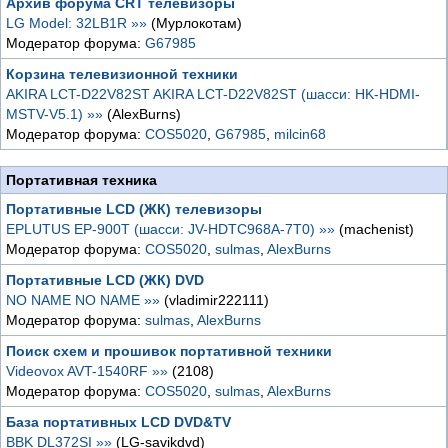
Архив форума CRT телевизоры
LG Model: 32LB1R »»
(Мурлокотам)
Модератор форума:
G67985
Корзина телевизионной техники
AKIRA LCT-D22V82ST AKIRA LCT-D22V82ST (шасси: HK-HDMI-
MSTV-V5.1) »»
(AlexBurns)
Модератор форума:
COS5020
,
G67985
,
milcin68
Портативная техника
Портативные LCD (ЖК) телевизоры
EPLUTUS EP-900T (шасси: JV-HDTC968A-7T0) »»
(machenist)
Модератор форума:
COS5020
,
sulmas
,
AlexBurns
Портативные LCD (ЖК) DVD
NO NAME NO NAME »»
(vladimir222111)
Модератор форума:
sulmas
,
AlexBurns
Поиск схем и прошивок портативной техники
Videovox AVT-1540RF »»
(2108)
Модератор форума:
COS5020
,
sulmas
,
AlexBurns
База портативных LCD DVD&TV
BBK DL372SI »»
(LG-savikdvd)