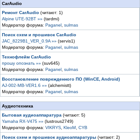
CarAudio
Ремонт CarAudio
(читают: 1)
Alpine UTE-92BT »»
(tardmi)
Модератор форума:
Paganel
,
sulmas
Поиск схем и прошивок CarAudio
JAC_8229B1_VER_0.9A »»
(servis1)
Модератор форума:
Paganel
,
sulmas
Технофлейм CarAudio
прошу опознать »»
(suv645)
Модератор форума:
Paganel
,
sulmas
Восстановление поврежденного ПО (WinCE, Android)
AJ-002-MB-VER1.6 »»
(alchemistt)
Модератор форума:
Paganel
,
sulmas
Аудиотехника
Бытовая аудиоаппаратура
(читают: 5)
Yamaha RX-V475 »»
(lustrous2749)
Модератор форума:
VIKRYS
,
KleoM
,
CYB
Поиск схем и прошивок аудиоаппаратуры
(читают: 2)