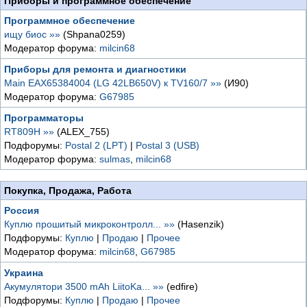
Приборы и программное обеспечение
Программное обеспечение
ищу биос »»
(Shpana0259)
Модератор форума:
milcin68
Приборы для ремонта и диагностики
Main EAX65384004 (LG 42LB650V) к TV160/7 »»
(И90)
Модератор форума:
G67985
Программаторы
RT809H »»
(ALEX_755)
Подфорумы:
Postal 2 (LPT)
|
Postal 3 (USB)
Модератор форума:
sulmas
,
milcin68
Покупка, Продажа, Работа
Россия
Куплю прошитый микроконтролл... »»
(Hasenzik)
Подфорумы:
Куплю
|
Продаю
|
Прочее
Модератор форума:
milcin68
,
G67985
Украина
Акумулятори 3500 mAh LiitoKa... »»
(edfire)
Подфорумы:
Куплю
|
Продаю
|
Прочее