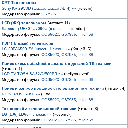
CRT Телевизоры
Sony KV-29C3D (шасси: шасси AE-4) »»
(roisem)
Модератор форума:
G67985
LCD (ЖК) телевизоры
(читают: 11)
Samsung UE50TU7090U (шасси: ... »»
(nitra)
Модератор форума:
COS5020
,
G67985
,
milcin68
PDP (Плазма) телевизоры
LG 50PA6500-ZA (шасси: Неизв... »»
(Кащей_Б)
Модератор форума:
COS5020
,
G67985
,
milcin68
Поиск схем, datasheet и аналогов деталей ТВ техники
(читают: 1)
LCD TV TOSHIBA 32AV500PR »»
(beliymedved)
Модератор форума:
COS5020
,
G67985
,
milcin68
Поиск и запрос прошивок телевизионной техники
(читают: 4)
KION 32H5L56KF »»
(Otto)
Модератор форума:
COS5020
,
G67985
,
milcin68
Технофлейм телевизионной техники
(читают: 6)
LG (LJ6) LD66H chassis »»
(kosomsk)
Модератор форума:
COS5020
,
G67985
,
milcin68