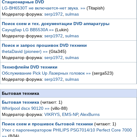
Стационарные DVD
LG-BH6530T не включается-нет звука. »»
(Titapish)
Модератор форума:
serp1972
,
sulmas
Поиск схем и тех. документации DVD аппаратуры
Саундбар LG BB5530A »»
(Lukin)
Модератор форума:
serp1972
,
sulmas
Поиск и запрос прошивок DVD техники
thetaDavid (pioneer) »»
(Gta345)
Модератор форума:
serp1972
,
sulmas
Технофлейм DVD техники
Обслуживание Pick Up Лазерных головок »»
(serga523)
Модератор форума:
serp1972
,
sulmas
Бытовая техника
Бытовая техника
(читают: 1)
Whirlpool dscx 90120 »»
(villo-88)
Модератор форума:
VIKRYS
,
EMS-NP
,
AlexBurns
Поиск схем и прошивок бытовой техники
(читают: 1)
Утюг с парогенератором PHILIPS PSG7014/10 Perfect Core 7000
»»
(ВЛА)