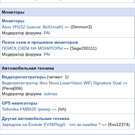
Мониторы
Монитoры
Asus VH232 (шасси: 8e41mqih) »»
(Dimmon3)
Модератор форума:
PAI
Поиск схем и прошивок мониторов
ПОИСК СХЕМ НА МОНИТОРЫ »»
(Sage200111)
Модератор форума:
PAI
Автомобильная техника
Видеорегистраторы
(читают: 1)
Видеорегистратор Ibox Nova LaserVision WiFi Signature Dual »»
(Pervij006)
Модератор форума:
sulmas
GPS навигаторы
Teltonika FMB920 трекер »»
(lvh)
Другая автомобильная техника
Зарядное на Evolute EV36PlugG : что за ошибка ? »»
(Ksv12374)