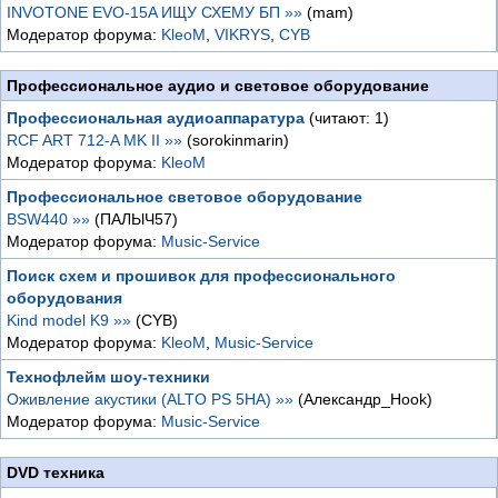
INVOTONE EVO-15A ИЩУ СХЕМУ БП »»
(mam)
Модератор форума:
KleoM
,
VIKRYS
,
CYB
Профессиональное аудио и световое оборудование
Профессиональная аудиоаппаратура
(читают: 1)
RCF ART 712-A MK II »»
(sorokinmarin)
Модератор форума:
KleoM
Профессиональное световое оборудование
BSW440 »»
(ПАЛЫЧ57)
Модератор форума:
Music-Service
Поиск схем и прошивок для профессионального
оборудования
Kind model K9 »»
(CYB)
Модератор форума:
KleoM
,
Music-Service
Технофлейм шоу-техники
Оживление акустики (ALTO PS 5HA) »»
(Александр_Hook)
Модератор форума:
Music-Service
DVD техника