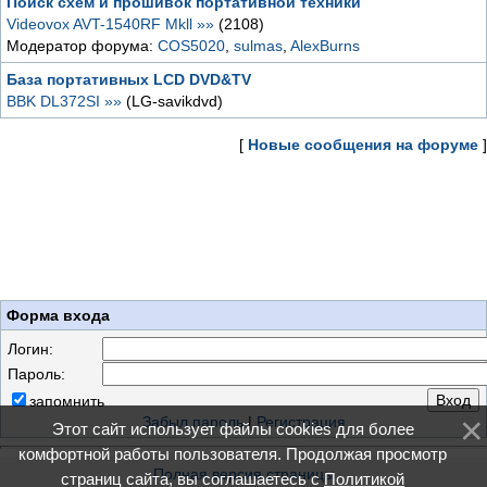
Поиск схем и прошивок портативной техники
Videovox AVT-1540RF Mkll »»
(2108)
Модератор форума:
COS5020
,
sulmas
,
AlexBurns
База портативных LCD DVD&TV
BBK DL372SI »»
(LG-savikdvd)
[
Новые сообщения на форуме
]
Форма входа
Логин:
Пароль:
запомнить
Забыл пароль
|
Регистрация
Этот сайт использует файлы cookies для более
комфортной работы пользователя. Продолжая просмотр
Полная версия страницы
страниц сайта, вы соглашаетесь с
Политикой