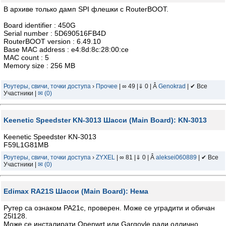
В архиве только дамп SPI флешки с RouterBOOT.
Board identifier : 450G
Serial number : 5D690516FB4D
RouterBOOT version : 6.49.10
Base MAC address : e4:8d:8c:28:00:ce
MAC count : 5
Memory size : 256 MB
Роутеры, свичи, точки доступа
›
Прочее
| ∞ 49 |⇓ 0 | Â
Genokrad
| ✔ Все
Участники |
✉ (0)
Keenetic Speedster KN-3013 Шасси (Main Board): KN-3013
Keenetic Speedster KN-3013
F59L1G81MB
Роутеры, свичи, точки доступа
›
ZYXEL
| ∞ 81 |⇓ 0 | Â
aleksei060889
| ✔ Все
Участники |
✉ (0)
Edimax RA21S Шасси (Main Board): Нема
Рутер са ознаком РА21с, проверен. Може се уградити и обичан
25l128.
Може се инсталирати Openwrt или Gargoyle ради одлично.