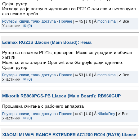
Сјајан рутер.
Изгледа да је потпуно идентичан са РГ21С али ево и његов думп
ако некоме треба.
Роутеры, свичи, точки доступа
›
Прочее
| ∞ 45 |⇓ 0 | Â
mocnisima
| ✔ Все
Участники |
✉ (0)
Edimax RG21S Шасси (Main Board): Нема
Рутер са ознаком РГ21с, проверен. Може се уградити и обичан
25l128.
Може се инсталирати Openwrt или Gargoyle ради одлично.
Сјајан рутер.
Роутеры, свичи, точки доступа
›
Прочее
| ∞ 53 |⇓ 0 | Â
mocnisima
| ✔ Все
Участники |
✉ (0)
Mikrotik RB960PGS-PB Шасси (Main Board): RB960GUP
Прошивка считана с рабочего аппарата
Роутеры, свичи, точки доступа
›
Прочее
| ∞ 41 |⇓ 0 | Â
NikolaDey
| ✔ Все
Участники |
✉ (0)
XIAOMI MI WiFi RANGE EXTENDER AC1200 RC04 (RA75) Шасси