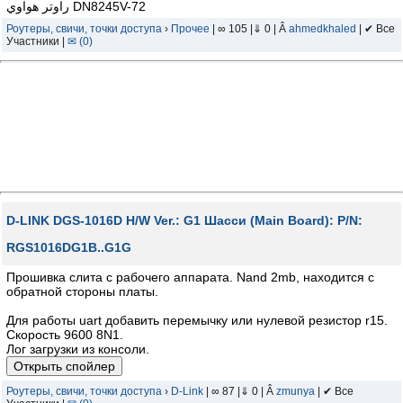
راوتر هواوي DN8245V-72
Роутеры, свичи, точки доступа
›
Прочее
| ∞ 105 |⇓ 0 | Â
ahmedkhaled
| ✔ Все
Участники |
✉ (0)
D-LINK DGS-1016D H/W Ver.: G1 Шасси (Main Board): P/N:
RGS1016DG1B..G1G
Прошивка слита с рабочего аппарата. Nand 2mb, находится с
обратной стороны платы.
Для работы uart добавить перемычку или нулевой резистор r15.
Скорость 9600 8N1.
Лог загрузки из консоли.
Роутеры, свичи, точки доступа
›
D-Link
| ∞ 87 |⇓ 0 | Â
zmunya
| ✔ Все