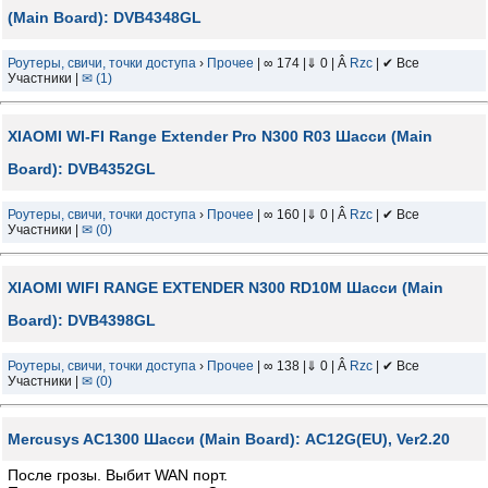
(Main Board): DVB4348GL
Роутеры, свичи, точки доступа
›
Прочее
| ∞ 174 |⇓ 0 | Â
Rzc
| ✔ Все
Участники |
✉ (1)
XIAOMI WI-FI Range Extender Pro N300 R03 Шасси (Main
Board): DVB4352GL
Роутеры, свичи, точки доступа
›
Прочее
| ∞ 160 |⇓ 0 | Â
Rzc
| ✔ Все
Участники |
✉ (0)
XIAOMI WIFI RANGE EXTENDER N300 RD10M Шасси (Main
Board): DVB4398GL
Роутеры, свичи, точки доступа
›
Прочее
| ∞ 138 |⇓ 0 | Â
Rzc
| ✔ Все
Участники |
✉ (0)
Mercusys AC1300 Шасси (Main Board): AC12G(EU), Ver2.20
После грозы. Выбит WAN порт.