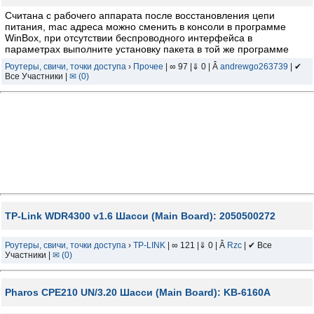
Считана с рабочего аппарата после восстановления цепи
питания, mac адреса можно сменить в консоли в программе
WinBox, при отсутствии беспроводного интерфейса в
параметрах выполните установку пакета в той же программе
Роутеры, свичи, точки доступа
›
Прочее
| ∞ 97 |⇓ 0 | Â
andrewgo263739
| ✔
Все Участники |
✉ (0)
TP-Link WDR4300 v1.6 Шасси (Main Board): 2050500272
Роутеры, свичи, точки доступа
›
TP-LINK
| ∞ 121 |⇓ 0 | Â
Rzc
| ✔ Все
Участники |
✉ (0)
Pharos CPE210 UN/3.20 Шасси (Main Board): KB-6160A