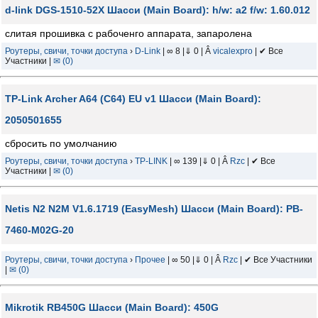
d-link DGS-1510-52X Шасси (Main Board): h/w: a2 f/w: 1.60.012
слитая прошивка с рабоченго аппарата, запаролена
Роутеры, свичи, точки доступа
›
D-Link
| ∞ 8 |⇓ 0 | Â
vicalexpro
| ✔ Все
Участники |
✉ (0)
TP-Link Archer A64 (C64) EU v1 Шасси (Main Board):
2050501655
сбросить по умолчанию
Роутеры, свичи, точки доступа
›
TP-LINK
| ∞ 139 |⇓ 0 | Â
Rzc
| ✔ Все
Участники |
✉ (0)
Netis N2 N2M V1.6.1719 (EasyMesh) Шасси (Main Board): PB-
7460-M02G-20
Роутеры, свичи, точки доступа
›
Прочее
| ∞ 50 |⇓ 0 | Â
Rzc
| ✔ Все Участники
|
✉ (0)
Mikrotik RB450G Шасси (Main Board): 450G