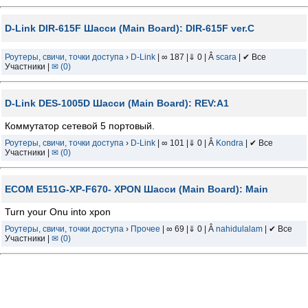
D-Link DIR-615F Шасси (Main Board): DIR-615F ver.C
Роутеры, свичи, точки доступа
›
D-Link
| ∞ 187 |⇓ 0 | Â
scara
| ✔ Все
Участники |
✉ (0)
D-Link DES-1005D Шасси (Main Board): REV:A1
Коммутатор сетевой 5 портовый.
Роутеры, свичи, точки доступа
›
D-Link
| ∞ 101 |⇓ 0 | Â
Kondra
| ✔ Все
Участники |
✉ (0)
ECOM E511G-XP-F670- XPON Шасси (Main Board): Main
Turn your Onu into xpon
Роутеры, свичи, точки доступа
›
Прочее
| ∞ 69 |⇓ 0 | Â
nahidulalam
| ✔ Все
Участники |
✉ (0)