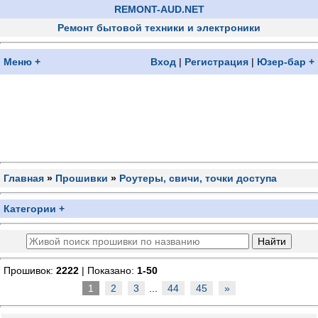
REMONT-AUD.NET
Ремонт бытовой техники и электроники
Меню +
Вход
|
Регистрация
|
Юзер-бар +
Главная
»
Прошивки
»
Роутеры, свичи, точки доступа
Категории +
Прошивок:
2222
| Показано:
1-50
1
2
3
...
44
45
»