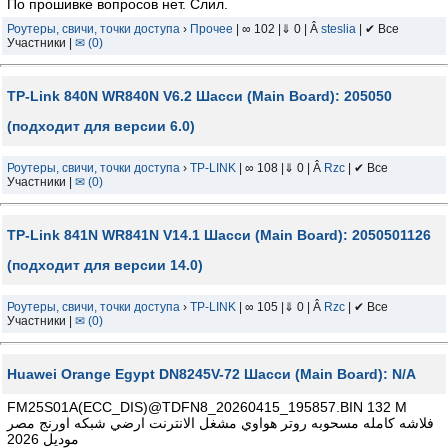
По прошивке вопросов нет. Слил.
Роутеры, свичи, точки доступа
›
Прочее
| ∞ 102 |⇓ 0 | Â
steslia
| ✔ Все
Участники |
✉ (0)
TP-Link 840N WR840N V6.2 Шасси (Main Board): 205050
(подходит для версии 6.0)
Роутеры, свичи, точки доступа
›
TP-LINK
| ∞ 108 |⇓ 0 | Â
Rzc
| ✔ Все
Участники |
✉ (0)
TP-Link 841N WR841N V14.1 Шасси (Main Board): 2050501126
(подходит для версии 14.0)
Роутеры, свичи, точки доступа
›
TP-LINK
| ∞ 105 |⇓ 0 | Â
Rzc
| ✔ Все
Участники |
✉ (0)
Huawei Orange Egypt DN8245V-72 Шасси (Main Board): N/A
FM25S01A(ECC_DIS)@TDFN8_20260415_195857.BIN 132 M
فلاشه كامله مسحوبه روتر هواوي مشغل الانترنت ارضي شبكه اورنج مصر
موديل 2026