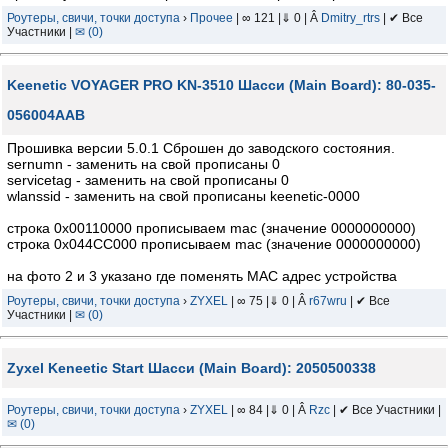
Роутеры, свичи, точки доступа
›
Прочее
| ∞ 121 |⇓ 0 | Â
Dmitry_rtrs
| ✔ Все
Участники |
✉ (0)
Keenetic VOYAGER PRO KN-3510 Шасси (Main Board): 80-035-
056004AAB
Прошивка версии 5.0.1 Сброшен до заводского состояния.
sernumn - заменить на свой прописаны 0
servicetag - заменить на свой прописаны 0
wlanssid - заменить на свой прописаны keenetic-0000
строка 0x00110000 прописываем mac (значение 0000000000)
строка 0x044CC000 прописываем mac (значение 0000000000)
на фото 2 и 3 указано где поменять MAC адрес устройства
Роутеры, свичи, точки доступа
›
ZYXEL
| ∞ 75 |⇓ 0 | Â
r67wru
| ✔ Все
Участники |
✉ (0)
Zyxel Keneetic Start Шасси (Main Board): 2050500338
Роутеры, свичи, точки доступа
›
ZYXEL
| ∞ 84 |⇓ 0 | Â
Rzc
| ✔ Все Участники |
✉ (0)