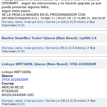
OPENWRT , seguir las instrucciones y no hacerle upgrade ya que
puede presentar algunos fallos,
seguir estos pasos :
SE LE PASA LA IMAGEN EN EL PROGRAMADOR CON
NEOPROGRAMER FULL DUMP Y LUEGO SE LE SUBE EL BACKUP
TRABAJANDO BIEN CONTRASEÑA 1234 CREO O 112233
Роутеры, свичи, точки доступа
›
Прочее
| ∞ 116 |⇓ 0 | Â
reiniel
| ✔ Все
Участники |
✉ (0)
Beeline SmatrBox Turbo+ Шасси (Main Board): cqr00b-1.6
Роутеры, свичи, точки доступа
›
Прочее
| ∞ 95 |⇓ 0 | Â
Alikking
| ✔ Все
Участники |
✉ (0)
Linksys WRT160NL Шасси (Main Board): 3763-10100204R
Linksys WRT160NL
Шасси
3763-10100204R
Состав
AR9130-BC1E
RT8306SD
MX25L6445EMI-10G
Роутеры, свичи, точки доступа
›
Прочее
| ∞ 193 |⇓ 0 | Â
aristak
| ✔ Все
Участники |
✉ (0)