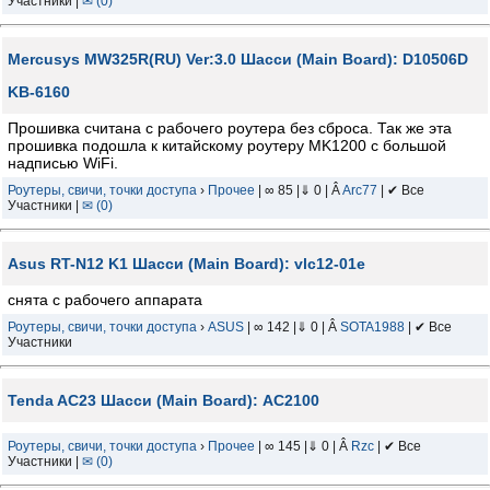
Участники |
✉ (0)
Mercusys MW325R(RU) Ver:3.0 Шасси (Main Board): D10506D
KB-6160
Прошивка считана с рабочего роутера без сброса. Так же эта
прошивка подошла к китайскому роутеру MK1200 с большой
надписью WiFi.
Роутеры, свичи, точки доступа
›
Прочее
| ∞ 85 |⇓ 0 | Â
Arc77
| ✔ Все
Участники |
✉ (0)
Asus RT-N12 K1 Шасси (Main Board): vlc12-01e
снята с рабочего аппарата
Роутеры, свичи, точки доступа
›
ASUS
| ∞ 142 |⇓ 0 | Â
SOTA1988
| ✔ Все
Участники
Tenda AC23 Шасси (Main Board): AC2100
Роутеры, свичи, точки доступа
›
Прочее
| ∞ 145 |⇓ 0 | Â
Rzc
| ✔ Все
Участники |
✉ (0)