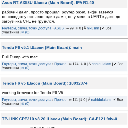
Asus RT-AX58U Шасси (Main Board): IPA R1.40
рабочий дамп, просто прошил, роутер ожил, вифи завелся.
по соседству есть еще один дамп, он у меня в UARTе даже до
загрузчика CFE не грузился.
Роутеры, свичи, точки доступа
›
ASUS
| ∞ 99 |⇓ 0 | Â
nikusnn
| ✔ Все
Участники |
✉ (0)
Tenda F6 v5.1 Шасси (Main Board): main
Full Dump with mac.
Роутеры, свичи, точки доступа
›
Прочее
| ∞ 174 |⇓ 0 | Â
nahidulalam
| ✔ Все
Участники |
✉ (0)
Tenda F6 v5 Шасси (Main Board): 10032374
working firmware for Tenda F6 V5
Роутеры, свичи, точки доступа
›
Прочее
| ∞ 111 |⇓ 0 | Â
nahidulalam
| ✔ Все
Участники |
✉ (0)
TP-LINK CPE210 v3.20 Шасси (Main Board): CA-F121 94v-0