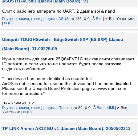
ASUS RT-AC58U Шасси (Main Board): V1
Слит с рабочего аппарата по UART, 2 дампа spi & nand
Роутеры, свичи, точки доступа
›
ASUS
| ∞ 135 |⇓ 0 | Â
Rzc
| ✔ Все Участники
|
✉ (0)
Ubiquiti TOUGHSwitch - EdgeSwitch 8XP (ES-8XP) Шасси
(Main Board): 11-00229-09
Нужна память для записи 25Q64FVF1G так как свитч сравнивает
ID памяти, и если что-то не нравится будет после загрузки
выдавать сообщение:
"This device has been identified as counterfeit.
AirOS is not licensed for use on this device and has been disabled.
Please see the Ubiquiti Brand Protection page at www.ubnt.com
for more information."
Дамп SW.v1.3.2
логин/пасс - ubnt/ubnt
Роутеры, свичи, точки доступа
›
Прочее
| ∞ 89 |⇓ 0 | Â
BannedMi
| ✔ Все
Участники |
✉ (0)
TP-LINK Archer AX12 EU v1 Шасси (Main Board): 2050502212