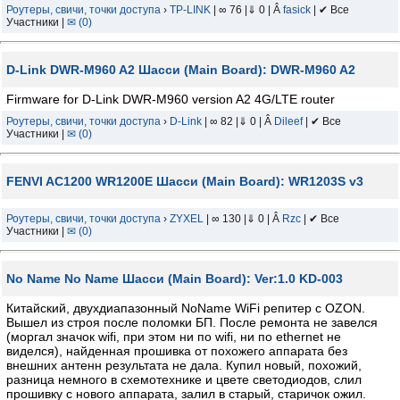
Роутеры, свичи, точки доступа
›
TP-LINK
| ∞ 76 |⇓ 0 | Â
fasick
| ✔ Все
Участники |
✉ (0)
D-Link DWR-M960 A2 Шасси (Main Board): DWR-M960 A2
Firmware for D-Link DWR-M960 version A2 4G/LTE router
Роутеры, свичи, точки доступа
›
D-Link
| ∞ 82 |⇓ 0 | Â
Dileef
| ✔ Все
Участники |
✉ (0)
FENVI AC1200 WR1200E Шасси (Main Board): WR1203S v3
Роутеры, свичи, точки доступа
›
ZYXEL
| ∞ 130 |⇓ 0 | Â
Rzc
| ✔ Все
Участники |
✉ (0)
No Name No Name Шасси (Main Board): Ver:1.0 KD-003
Китайский, двухдиапазонный NoName WiFi репитер с OZON.
Вышел из строя после поломки БП. После ремонта не завелся
(моргал значок wifi, при этом ни по wifi, ни по ethernet не
виделся), найденная прошивка от похожего аппарата без
внешних антенн результата не дала. Купил новый, похожий,
разница немного в схемотехнике и цвете светодиодов, слил
прошивку с нового аппарата, залил в старый, старичок ожил.