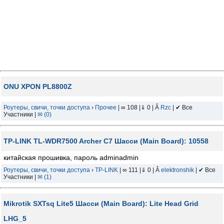
ONU XPON PL8800Z
Роутеры, свичи, точки доступа
›
Прочее
| ∞ 108 |⇓ 0 | Â
Rzc
| ✔ Все
Участники |
✉ (0)
TP-LINK TL-WDR7500 Archer C7 Шасси (Main Board): 10558
китайская прошивка, пароль adminadmin
Роутеры, свичи, точки доступа
›
TP-LINK
| ∞ 111 |⇓ 0 | Â
elektronshik
| ✔ Все
Участники |
✉ (1)
Mikrotik SXTsq Lite5 Шасси (Main Board): Lite Head Grid
LHG_5