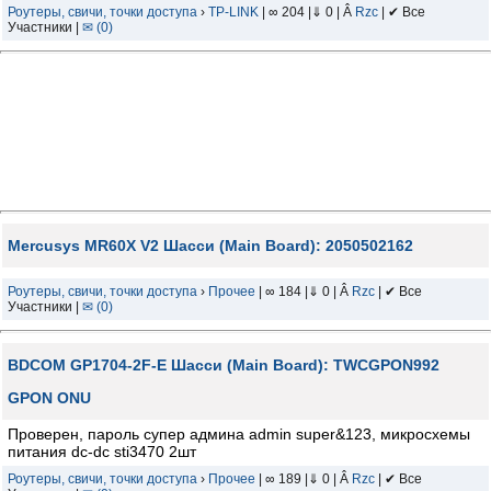
Роутеры, свичи, точки доступа
›
TP-LINK
| ∞ 204 |⇓ 0 | Â
Rzc
| ✔ Все
Участники |
✉ (0)
Mercusys MR60X V2 Шасси (Main Board): 2050502162
Роутеры, свичи, точки доступа
›
Прочее
| ∞ 184 |⇓ 0 | Â
Rzc
| ✔ Все
Участники |
✉ (0)
BDCOM GP1704-2F-E Шасси (Main Board): TWCGPON992
GPON ONU
Проверен, пароль супер админа admin super&123, микросхемы
питания dc-dc sti3470 2шт
Роутеры, свичи, точки доступа
›
Прочее
| ∞ 189 |⇓ 0 | Â
Rzc
| ✔ Все