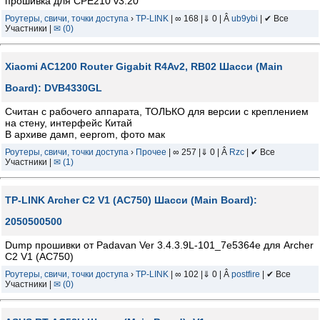
прошивка для CPE210 v3.20
Роутеры, свичи, точки доступа
›
TP-LINK
| ∞ 168 |⇓ 0 | Â
ub9ybi
| ✔ Все
Участники |
✉ (0)
Xiaomi AC1200 Router Gigabit R4Av2, RB02 Шасси (Main
Board): DVB4330GL
Считан с рабочего аппарата, ТОЛЬКО для версии с креплением
на стену, интерфейс Китай
В архиве дамп, eeprom, фото мак
Роутеры, свичи, точки доступа
›
Прочее
| ∞ 257 |⇓ 0 | Â
Rzc
| ✔ Все
Участники |
✉ (1)
TP-LINK Archer C2 V1 (AC750) Шасси (Main Board):
2050500500
Dump прошивки от Padavan Ver 3.4.3.9L-101_7e5364e для Archer
C2 V1 (AC750)
Роутеры, свичи, точки доступа
›
TP-LINK
| ∞ 102 |⇓ 0 | Â
postfire
| ✔ Все
Участники |
✉ (0)