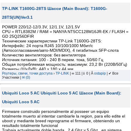
TP-LINK T1600G-28TS Шасси (Main Board): T1600G-
28TS(UN)Ver3.1
POWER 220/12-12/3.3V, 12/1.1V, 12/1.5V
CPU = RTL8382M / RAM = NANYA NT5CC128M16JR-EK / FLASH =
GD 25Q256DFIR
Технические характеристики TP-Link T1600G-28TS:
Интерфейс: 24 порта RJ45 10/100/1000 Мбит/с
(Автосогласование/авто-MDI/MDIX), 4 гигабитных SFP-слота
Количество вентиляторов: без вентилятора
Источник питания: 100 - 240 В перем. тока, 50/60 Гц
Общая потребляемая мощность: максимум: 23,2 Вт (220В/50Гц)
Размеры (ШхДхВ): 440 х 180 х 44 мм
Роутеры, свичи, точки доступа
›
TP-LINK
| ∞ 111 |⇓ 0 | Â
ostapip
| ✔ Все
Участники |
✉ (0)
Ubiquiti Loco 5 AC Ubiquiti Loco 5 AC Шасси (Main Board):
Ubiquiti Loco 5 AC
Firmware construido personalmente al posseer un equipo
totalmente muerto al intentar cambiarle la region, para ello edite el
uboot y mediante breed reprograme el firmware, obteniendo un
resultado totalmente funcional
Trabaja actualmente doble banda , 2,4 Ghz y 5 Ghz , en sistema