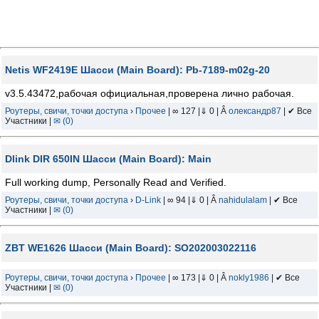
Netis WF2419E Шасси (Main Board): Pb-7189-m02g-20
v3.5.43472,рабочая официальная,проверена лично рабочая.
Роутеры, свичи, точки доступа
›
Прочее
| ∞ 127 |⇓ 0 | Â
олександр87
| ✔ Все
Участники |
✉ (0)
Dlink DIR 650IN Шасси (Main Board): Main
Full working dump, Personally Read and Verified.
Роутеры, свичи, точки доступа
›
D-Link
| ∞ 94 |⇓ 0 | Â
nahidulalam
| ✔ Все
Участники |
✉ (0)
ZBT WE1626 Шасси (Main Board): SO202003022116
Роутеры, свичи, точки доступа
›
Прочее
| ∞ 173 |⇓ 0 | Â
nokly1986
| ✔ Все
Участники |
✉ (0)