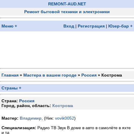
REMONT-AUD.NET
Ремонт бытовой техники и электроники
Меню +
Вход
|
Регистрация
|
Юзер-бар +
Главная
»
Мастера в вашем городе
»
Россия
» Кострома
Страны +
Страна:
Россия
Город, район, область:
Кострома
Мастер:
Владимир
, (Ник:
vovik0052
)
Специализация:
Радио ТВ Звук В доме в авто в самолёте в яхте
и тд