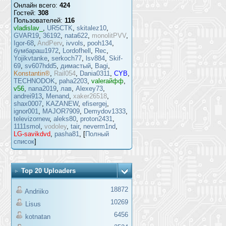
Онлайн всего:
424
Гостей:
308
Пользователей:
116
vladislav_
,
UR5CTK
,
skitalez10
,
GVAR19
,
36192
,
nata622
,
monolitPVV
,
Igor-68
,
AndPerv
,
ivvols
,
pooh134
,
бумбараш1972
,
Lordofhell
,
Rec
,
Yojikvtanke
,
serkoch77
,
lsv884
,
Skif-
69
,
sv607hdd5
,
димастый
,
Bagi
,
Konstantin®
,
Rail054
,
Dania0311
,
CYB
,
TECHNODOK
,
paha2203
,
valeraйфф
,
v56
,
nana2019
,
лав
,
Alexey73
,
andrei913
,
Menand
,
xaker26518
,
shax0007
,
KAZANEW
,
efisergej
,
ignor001
,
MAJOR7909
,
Demydov1333
,
televizornew
,
aleks80
,
proton2431
,
1111smol
,
vodoley
,
tair
,
neverm1nd
,
LG-savikdvd
,
pasha81
, [
Полный
список
]
Top 20 Uploaders
18872
Andriiko
10269
Lisus
6456
kotnatan