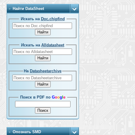
Найти DataSheet
Искать на
Doc.chipfind
Искать на
Alldatasheet
На
Datasheetarchive
Поиск в PDF по
G
o
o
g
l
e
Опознать SMD