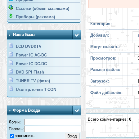
Ссылки (обмен ссылками)
Приборы (реклама)
Категория:
Наши Базы
Добавил:
LCD DVD&TV
Могут скачать:
Power IC AC-DC
Просмотров:
Power IC DC-DC
Размер файла:
DVD SPI Flash
TUNER TV (фото)
Загрузок:
Uконтр.точки T-CON
Файл добавлен:
Форма Входа
Всего комментариев:
0
Логин:
Пароль:
запомнить