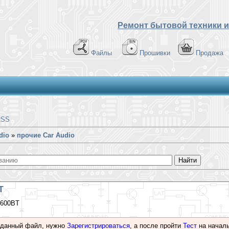
Ремонт бытовой техники и
Файлы
Прошивки
Продажа
RSS
dio
»
прочие Car Audio
T
-600BT
 данный файл, нужно
Зарегистрироваться
, а после пройти
Тест
на началь