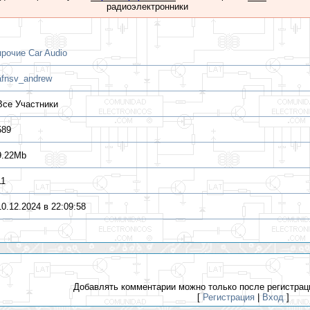
радиоэлектронники
прочие Car Audio
afnsv_andrew
Все Участники
589
9.22Mb
11
10.12.2024 в 22:09:58
Добавлять комментарии можно только после регистрац
[
Регистрация
|
Вход
]