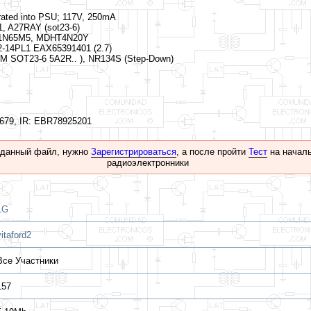
egrated into PSU; 117V, 250mA
, A27RAY (sot23-6)
11N65M5, MDHT4N20Y
2-14PL1 EAX65391401 (2.7)
 SOT23-6 5A2R.. ), NR134S (Step-Down)
679, IR: EBR78925201
 данный файл, нужно
Зарегистрироваться
, а после пройти
Тест
на началь
радиоэлектронники
LG
vitaford2
Все Участники
157