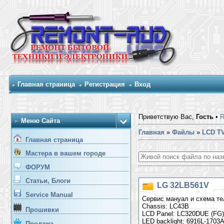
Главная страница
Регистрация
Вход
Приветствую Вас,
Гость
•
Меню Сайта
Главная
»
Файлы
»
LCD T
Главная страница
Мастера в вашем городе
ФОРУМ
Статьи, Блоги
LG 32LB561V
Service Manual
Сервис мануал и схема тел
Chassis: LC43B
Прошивки
LCD Panel: LC320DUE (FG)
LED backlight: 6916L-1703
Продажа