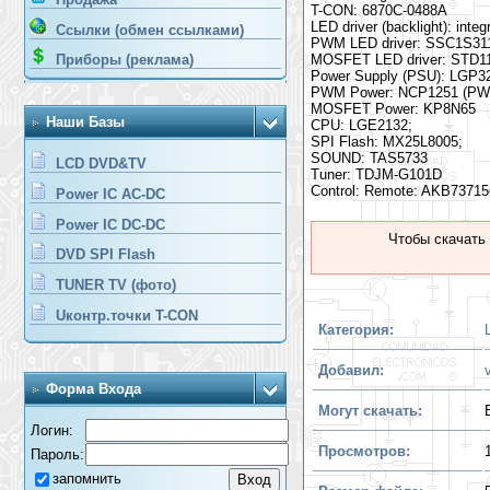
T-CON: 6870C-0488A
LED driver (backlight): int
Ссылки (обмен ссылками)
PWM LED driver: SSC1S311
MOSFET LED driver: STD
Приборы (реклама)
Power Supply (PSU): LGP3
PWM Power: NCP1251 (PWM
MOSFET Power: KP8N65
Наши Базы
CPU: LGE2132;
SPI Flash: MX25L8005;
SOUND: TAS5733
LCD DVD&TV
Tuner: TDJM-G101D
Control: Remote: AKB73715
Power IC AC-DC
Power IC DC-DC
Чтобы скачать
DVD SPI Flash
TUNER TV (фото)
Uконтр.точки T-CON
Категория:
Добавил:
Форма Входа
Могут скачать:
Логин:
Просмотров:
Пароль:
запомнить