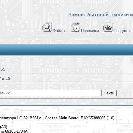
Ремонт бытовой техники и
Файлы
Прошивки
Продажа
RSS
V
»
LG
евизора LG 32LB561V​ ; Состав Main Board: EAX65388006 (1.0)
(A3)
A & 6916L-1704A