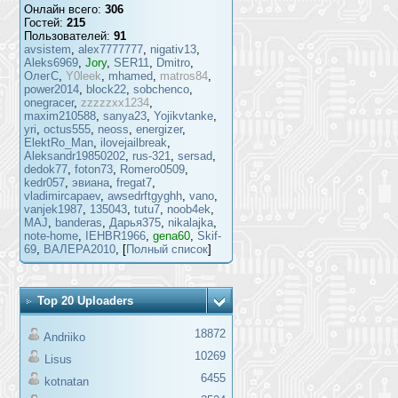
Онлайн всего:
306
Гостей:
215
Пользователей:
91
avsistem
,
alex7777777
,
nigativ13
,
Aleks6969
,
Jory
,
SER11
,
Dmitro
,
ОлегС
,
Y0leek
,
mhamed
,
matros84
,
power2014
,
block22
,
sobchenco
,
onegracer
,
zzzzzxx1234
,
maxim210588
,
sanya23
,
Yojikvtanke
,
yri
,
octus555
,
neoss
,
energizer
,
ElektRo_Man
,
ilovejailbreak
,
Aleksandr19850202
,
rus-321
,
sersad
,
dedok77
,
foton73
,
Romero0509
,
kedr057
,
эвиана
,
fregat7
,
vladimircapaev
,
awsedrftgyghh
,
vano
,
vanjek1987
,
135043
,
tutu7
,
noob4ek
,
MAJ
,
banderas
,
Дарья375
,
nikalajka
,
note-home
,
IEHBR1966
,
gena60
,
Skif-
69
,
ВАЛЕРА2010
, [
Полный список
]
Top 20 Uploaders
18872
Andriiko
10269
Lisus
6455
kotnatan