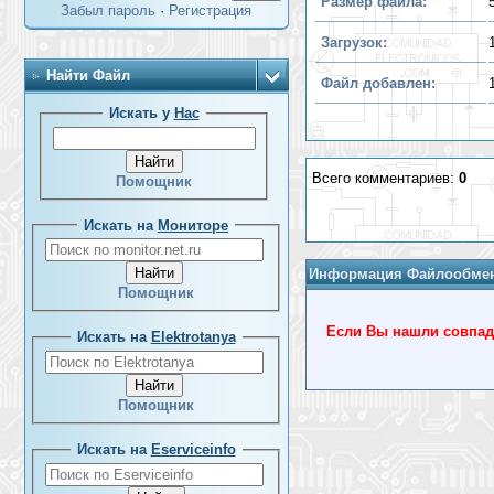
Размер файла:
Забыл пароль
·
Регистрация
Загрузок:
Найти Файл
Файл добавлен:
Искать у
Нас
Всего комментариев:
0
Помощник
Искать на
Мониторе
Информация Файлообме
Помощник
Если Вы нашли совпада
Искать на
Elektrotanya
Помощник
Искать на
Eserviceinfo