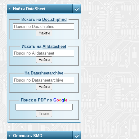
Найти DataSheet
Искать на
Doc.chipfind
Искать на
Alldatasheet
На
Datasheetarchive
Поиск в PDF по
G
o
o
g
l
e
Опознать SMD