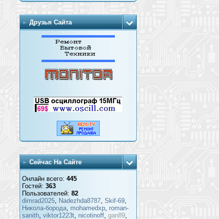
Друзья Сайта
Сейчас На Сайте
Онлайн всего:
445
Гостей:
363
Пользователей:
82
dimrad2025
,
Nadezhda8787
,
Skif-69
,
Никола-борода
,
mohamedxp
,
roman-
sanith
,
viktor1223t
,
nicotinoff
,
gan89
,