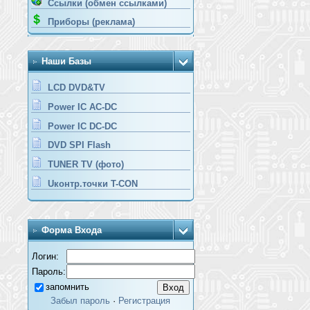
Ссылки (обмен ссылками)
Приборы (реклама)
Наши Базы
LCD DVD&TV
Power IC AC-DC
Power IC DC-DC
DVD SPI Flash
TUNER TV (фото)
Uконтр.точки T-CON
Форма Входа
Логин:
Пароль:
запомнить
Забыл пароль
·
Регистрация