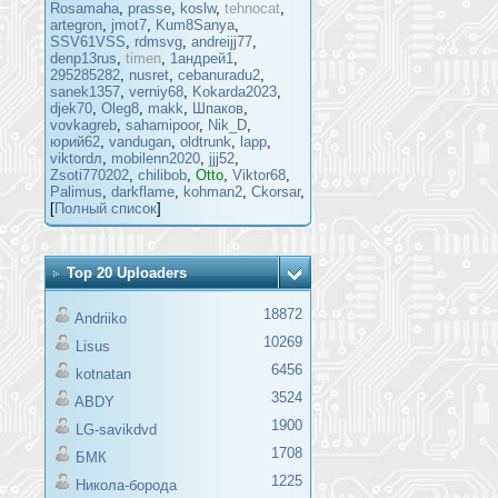
Rosamaha
,
prasse
,
koslw
,
tehnocat
,
artegron
,
jmot7
,
Kum8Sanya
,
SSV61VSS
,
rdmsvg
,
andreijj77
,
denp13rus
,
timen
,
1андрей1
,
295285282
,
nusret
,
cebanuradu2
,
sanek1357
,
verniy68
,
Kokarda2023
,
djek70
,
Oleg8
,
makk
,
Шпаков
,
vovkagreb
,
sahamipoor
,
Nik_D
,
юрий62
,
vandugan
,
oldtrunk
,
lapp
,
viktordл
,
mobilenn2020
,
jjj52
,
Zsoti770202
,
chilibob
,
Otto
,
Viktor68
,
Palimus
,
darkflame
,
kohman2
,
Ckorsar
,
[
Полный список
]
Top 20 Uploaders
18872
Andriiko
10269
Lisus
6456
kotnatan
3524
ABDY
1900
LG-savikdvd
1708
БМК
1225
Никола-борода