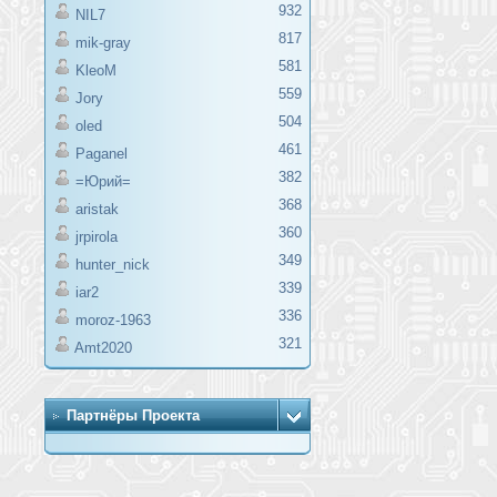
932
NIL7
817
mik-gray
581
KleoM
559
Jory
504
oled
461
Paganel
382
=Юрий=
368
aristak
360
jrpirola
349
hunter_nick
339
iar2
336
moroz-1963
321
Amt2020
Партнёры Проекта