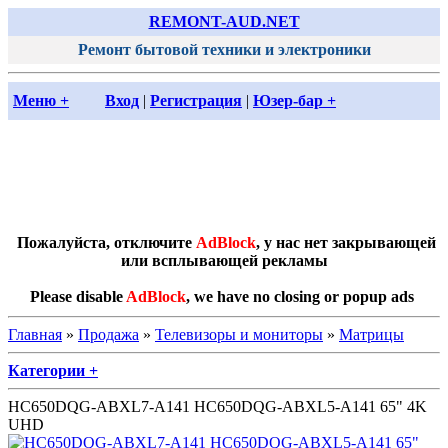
REMONT-AUD.NET
Ремонт бытовой техники и электроники
Меню +
Вход
|
Регистрация
|
Юзер-бар +
Пожалуйста, отключите
AdBlock
, у нас нет закрывающей
или всплывающей рекламы
Please disable
AdBlock
, we have no closing or popup ads
Главная
»
Продажа
»
Телевизоры и мониторы
»
Матрицы
Категории +
HC650DQG-ABXL7-A141 HC650DQG-ABXL5-A141 65" 4K
UHD