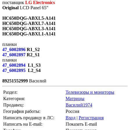
поставщик
LG Electronics
Original
LCD Panel 65"
HC650DQG-ABXL5-A141
HC650DQG-ABXL7-A141
HC650DQG-ABXL3-A141
HC650DQG-ABXL1-A141
планки
47_6002896
R1_S2
47_6002897
R2_S1
планки
47_6002894
L1_S3
47_6002895
L2_S4
89251552999
Василий
Раздел:
Телевизоры и мониторы
Категория:
Матрицы
Продавец:
Василий1974
География работы:
Россия
Написать продавцу в ЛС:
Вход
|
Регистрация
Написать на E-mail:
Показать E-mail