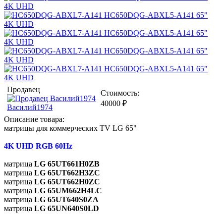
Продавец
Стоимость:
40000
₽
Василий1974
Описание товара:
матрицы для коммерческих TV LG 65"
4K UHD RGB 60Hz
матрица
LG 65UT661H0ZB
матрица
LG 65UT662H3ZC
матрица
LG 65UT662H0ZC
матрица
LG 65UM662H4LC
матрица
LG 65UT640S0ZA
матрица
LG 65UN640S0LD