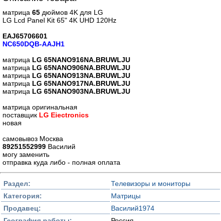
матрица
65
дюймов 4K для LG
LG Lcd Panel Kit 65" 4K UHD 120Hz
EAJ65706601
NC650DQB-AAJH1
матрица
LG 65NANO916NA.BRUWLJU
матрица
LG 65NANO906NA.BRUWLJU
матрица
LG 65NANO913NA.BRUWLJU
матрица
LG 65NANO917NA.BRUWLJU
матрица
LG 65NANO903NA.BRUWLJU
матрица оригинальная
поставщик
LG Eiectronics
новая
самовывоз Москва
89251552999
Василий
могу заменить
отправка куда либо - полная оплата
Раздел:
Телевизоры и мониторы
Категория:
Матрицы
Продавец:
Василий1974
География работы:
Россия