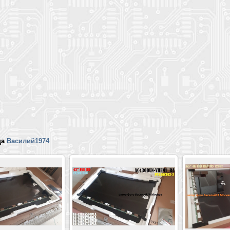
ца
Василий1974