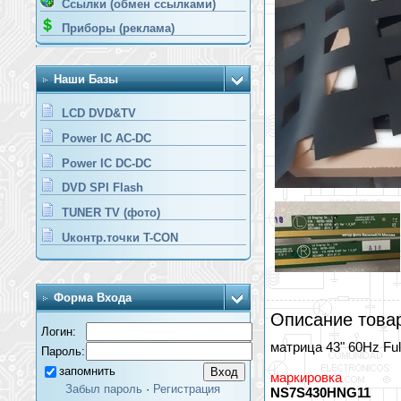
Ссылки (обмен ссылками)
Приборы (реклама)
Наши Базы
LCD DVD&TV
Power IC AC-DC
Power IC DC-DC
DVD SPI Flash
TUNER TV (фото)
Uконтр.точки T-CON
Форма Входа
Описание това
Логин:
матрица 43" 60Hz Ful
Пароль:
запомнить
маркировка
Забыл пароль
·
Регистрация
NS7S430HNG11