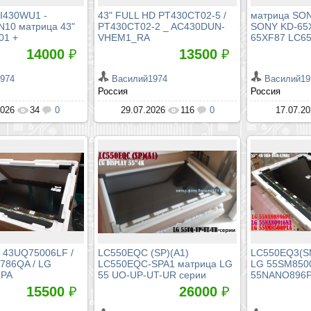
I430WU1 -
43" FULL HD PT430CT02-5 /
матрица SO
10 матрица 43"
PT430CT02-2 _ AC430DUN-
SONY KD-65
01 +
VHEM1_RA
65XF87 LC6
14000
₽
13500
₽
974
Василий1974
Василий19
Россия
Россия
2026
34
0
29.07.2026
116
0
17.07.2
 43UQ75006LF /
LC550EQC (SP)(A1)
LC550EQ3(SM
786QA / LG
LC550EQC-SPA1 матрица LG
LG 55SM850
6PA
55 UO-UP-UT-UR серии
55NANO896
15500
₽
26000
₽