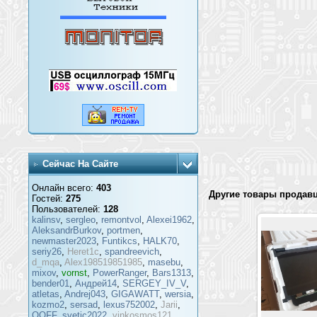
Сейчас На Сайте
Онлайн всего:
403
Другие товары продав
Гостей:
275
Пользователей:
128
kalinsv
,
sergleo
,
remontvol
,
Alexei1962
,
AleksandrBurkov
,
portmen
,
newmaster2023
,
Funtikcs
,
HALK70
,
seriy26
,
Heret1c
,
spandreevich
,
d_mqa
,
Alex198519851985
,
masebu
,
mixov
,
vornst
,
PowerRanger
,
Bars1313
,
bender01
,
Андрей14
,
SERGEY_IV_V
,
atletas
,
Andrej043
,
GIGAWATT
,
wersia
,
kozmo2
,
sersad
,
lexus752002
,
Jarii
,
OOFF
,
svetic2022
,
vinkosmos121
,