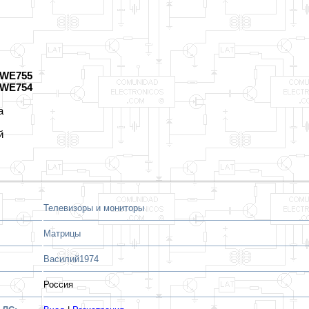
3WE755
3WE754
а
й
Телевизоры и мониторы
Матрицы
Василий1974
Россия