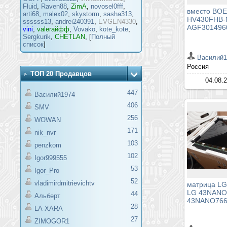
Fluid
,
Raven88
,
ZimA
,
novosel0fff
,
вместо BOE
arti68
,
malex02
,
skystorm
,
sasha313
,
HV430FHB-N
ssssss13
,
andrei240391
,
EVGEN4330
,
AGF301496
vini
,
valeraйфф
,
Vovako
,
kote_kote
,
Sergkurik
,
CHETLAN
, [
Полный
список
]
Василий1
Россия
ТОП 20 Продавцов
04.08.
447
Василий1974
406
SMV
256
WOWAN
171
nik_nvr
103
penzkom
102
Igor999555
53
Igor_Pro
52
vladimirdmitrievichtv
матрица LG
LG 43NANO
44
Альберт
43NANO76
28
LA-XARA
27
ZIMOGOR1