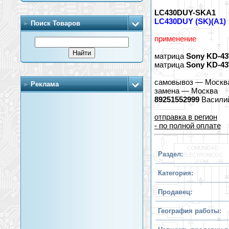
LC430DUY-SKA1
LC430DUY (SK)(A1)
Поиск Товаров
применение
матрица
Sony KD-4
матрица
Sony KD-4
самовывоз — Москв
Реклама
замена — Москва
89251552999
Васили
отправка в регион
- по полной оплате
Раздел:
Категория:
Продавец:
География работы: