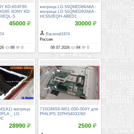
NY KD-65XF85
матрица LG 55QNED86A6A -
XG85 SONY KD-
матрица LG 55QNED93A6A -
50EQL-S
HC550EQH-ABED1
45000
₽
30000
₽
74
Василий1974
Россия
026
88
0
08.07.2026
84
0
)(A1) матрица
715G8659-M01-000-004Y для
0PLA _ LG
PHILIPS 32PHS4032/60
PC
28990
₽
2500
₽