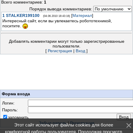
Всего комментариев
:
1
Порядок вывода комментариев:
1
STALKER199100
[
Материал
]
(04.06.2010 18:43:16)
Интересный сайт, если вы увлекаетесь робототехникой,
поситите.
Добавлять комментарии могут только зарегистрированные
пользователи.
[
Регистрация
|
Вход
]
Форма входа
Логин:
Пароль:
запомнить
Забыл пароль
|
Регистрация
Этот сайт использует файлы cookies для более
комфортной работы пользователя. Продолжая просмотр