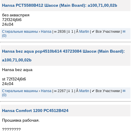
Hansa PCT5580B412 Шасси (Main Board): a100,71,00,02b
без акваспрея
72f324j6t6
24c04
Стиральные машины
›
Hansa
| ∞ 2836 |⇓ 1 | Â
Martin
| ✔ Все Участники |
✉
(0)
Hansa bez aqua pcp4510b614 43723084 Шасси (Main Board):
a100,71,00,02b
Hansa bez aqua
st 72f324j6t6
24c04
Стиральные машины
›
Hansa
| ∞ 2267 |⇓ 1 | Â
Martin
| ✔ Все Участники |
✉
(0)
Hansa Comfort 1200 PC4512B424
Прошивка рабочая.
????????