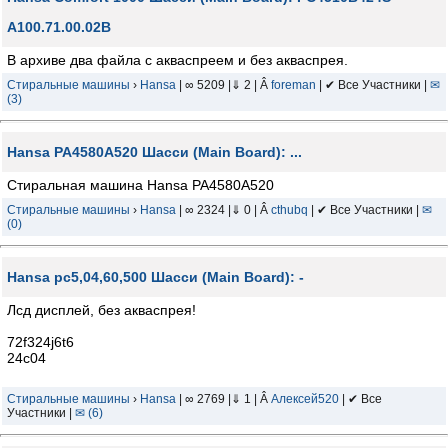
A100.71.00.02B
В архиве два файла с акваспреем и без акваспрея.
Стиральные машины
›
Hansa
| ∞ 5209 |⇓ 2 | Â
foreman
| ✔ Все Участники |
✉
(3)
Hansa PA4580A520 Шасси (Main Board): ...
Стиральная машина Hansa PA4580A520
Стиральные машины
›
Hansa
| ∞ 2324 |⇓ 0 | Â
cthubq
| ✔ Все Участники |
✉
(0)
Hansa pc5,04,60,500 Шасси (Main Board): -
Лсд дисплей, без акваспрея!
72f324j6t6
24c04
Стиральные машины
›
Hansa
| ∞ 2769 |⇓ 1 | Â
Алексей520
| ✔ Все
Участники |
✉ (6)