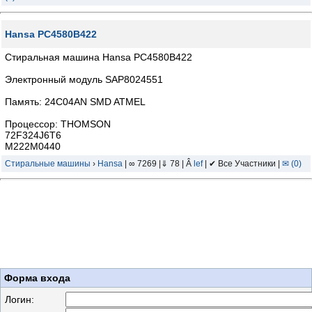
Hansa PC4580B422
Стиральная машина Hansa PC4580B422
Электронный модуль SAP8024551
Память: 24C04AN SMD ATMEL
Процессор: THOMSON
72F324J6T6
M222M0440
Стиральные машины
›
Hansa
| ∞ 7269 |⇓ 78 | Â
lef
| ✔ Все Участники |
✉ (0)
Форма входа
Логин: