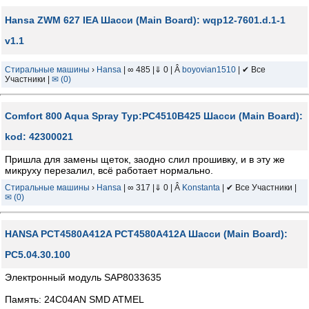
Hansa ZWM 627 IEA Шасси (Main Board): wqp12-7601.d.1-1
v1.1
Стиральные машины
›
Hansa
| ∞ 485 |⇓ 0 | Â
boyovian1510
| ✔ Все
Участники |
✉ (0)
Comfort 800 Aqua Spray Typ:PC4510B425 Шасси (Main Board):
kod: 42300021
Пришла для замены щеток, заодно слил прошивку, и в эту же
микруху перезалил, всё работает нормально.
Стиральные машины
›
Hansa
| ∞ 317 |⇓ 0 | Â
Konstanta
| ✔ Все Участники |
✉ (0)
HANSA PCT4580A412A PCT4580A412A Шасси (Main Board):
PC5.04.30.100
Электронный модуль SAP8033635
Память: 24C04AN SMD ATMEL