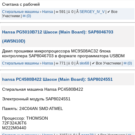
Считана с рабочей
Стиральные машины
›
Hansa
| ∞ 591 |⇓ 0 | Â
SERGEY_IV_V
| ✔ Все
Участники |
✉ (0)
Hansa PG5010B712 Шасси (Main Board): SAP8046703
(AWSN10D)
Дамп прошивки микропроцессора MC9S08AC32 блока
контроллера SAP8046703 в формате программатора USBDM
Стиральные машины
›
Hansa
| ∞ 771 |⇓ 0 | Â
skv68
| ✔ Все Участники |
✉ (0)
hansa PC4580B422 Шасси (Main Board): SAP8024551
Стиральная машина Hansa PC4580B422
Электронный модуль SAP8024551
Память: 24C04AN SMD ATMEL
Процессор: THOMSON
72F324J6T6
M222M0440