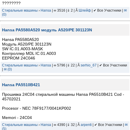
????????
Стиральные машины
›
Hansa
| ∞ 3516 |⇓ 2 | Â
Шлейф
| ✔ Все Участники |
✉
(0)
Hansa PA5580A520 модуль А520/PE 301123N
Hansa PA5580A520
Модуль А520/PE 301123N
SW IC.01.A003-MASK
Контроллер MDL IC.01.A003
EEPROM 24C046
Стиральные машины
›
Hansa
| ∞ 5796 |⇓ 22 | Â
serhio_67
| ✔ Все Участники
|
✉ (0)
Hansa PA5510B421
Прошивка 24C04 стиральной машины Hansa PA5510B421 Cod -
45702021
Procesor - NEC 78F9177/0041KP002
Memori - 24C04
Стиральные машины
›
Hansa
| ∞ 4390 |⇓ 32 | Â
arpenti
| ✔ Все Участники |
✉
(5)