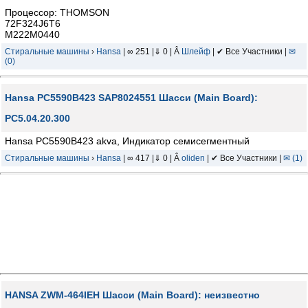
Процессор: THOMSON
72F324J6T6
M222M0440
Стиральные машины
›
Hansa
| ∞ 251 |⇓ 0 | Â
Шлейф
| ✔ Все Участники |
✉
(0)
Hansa PC5590B423 SAP8024551 Шасси (Main Board):
PC5.04.20.300
Hansa PC5590B423 akva, Индикатор семисегментный
Стиральные машины
›
Hansa
| ∞ 417 |⇓ 0 | Â
oliden
| ✔ Все Участники |
✉ (1)
HANSA ZWM-464IEH Шасси (Main Board): неизвестно