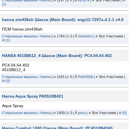
Стиральные машины
›
Hansa
| ∞ 1197 |⇓ 0 | Â
петр78
| ✔ Все Участники |
✉
(1)
hansa zim436eh Шасси (Main Board): wqp12-7207a.d.1-1 v4.0
ПСМ hansa zim436eh
Стиральные машины
›
Hansa
| ∞ 1784 |⇓ 0 | Â
Samoilov
| ✔ Все Участники |
✉ (1)
HANSA 4510B612_4 Шасси (Main Board): PC4.04.64.402
PC4.04.64.402
4510B612_4
Стиральные машины
›
Hansa
| ∞ 1165 |⇓ 0 | Â
Piotr2608
| ✔ Все Участники |
✉ (0)
Hansa Aqua Spray PA5510B421
Aqua Spray
Стиральные машины
›
Hansa
| ∞ 1909 |⇓ 0 | Â
peca
| ✔ Все Участники |
✉ (0)
Hansa Comfort 1000 Шасси (Main Board): PC4510B424S