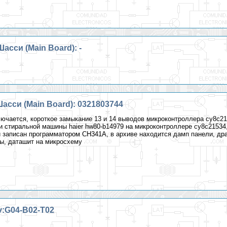
сси (Main Board): -
асси (Main Board): 0321803744
ючается, короткое замыкание 13 и 14 выводов микроконтроллера cy8c21
 стиральной машины haier hw80-b14979 на микроконтроллере cy8c21534
и записан программатором CH341A, в архиве находится дамп панели, др
ы, даташит на микросхему
:G04-B02-T02