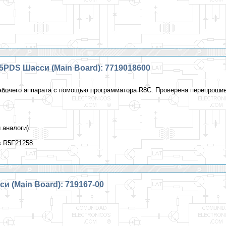
5PDS Шасси (Main Board): 7719018600
абочего аппарата с помощью программатора R8C. Проверена перепрошивк
аналоги).
 R5F21258.
для разных брендов с аналогичными платами и процессором.
си (Main Board): 719167-00