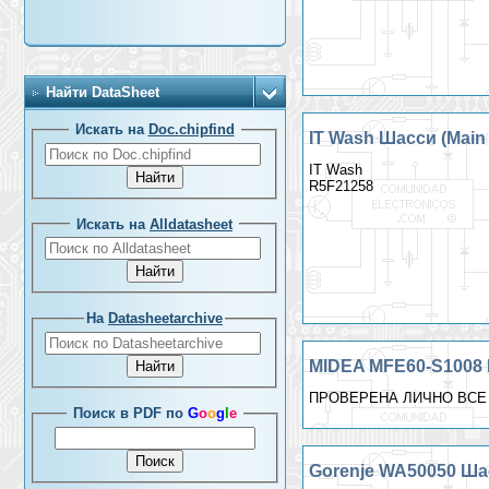
Найти DataSheet
Искать на
Doc.chipfind
IT Wash Шасси (Main B
IT Wash
R5F21258
Искать на
Alldatasheet
На
Datasheetarchive
MIDEA MFE60-S1008 Ш
ПРОВЕРЕНА ЛИЧНО ВСЕ
Поиск в PDF по
G
o
o
g
l
e
Gorenje WA50050 Шас