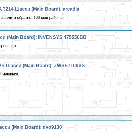
A 3214 Шасси (Main Board): arcadia
и залита обратно, 100проц рабочая
си (Main Board): INVENSYS 475550BB
проверял.
S Шасси (Main Board): ZWSE7100VS
й машинки.
си (Main Board): dvo9130