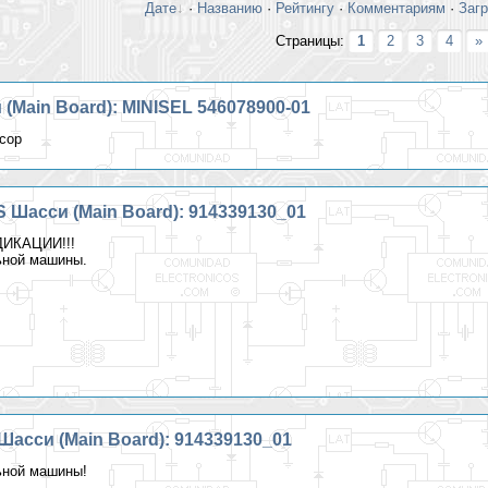
Дате
·
Названию
·
Рейтингу
·
Комментариям
·
Заг
Страницы:
1
2
3
4
»
 (Main Board): MINISEL 546078900-01
сор
 Шасси (Main Board): 914339130_01
ДИКАЦИИ!!!
ьной машины.
Шасси (Main Board): 914339130_01
ьной машины!