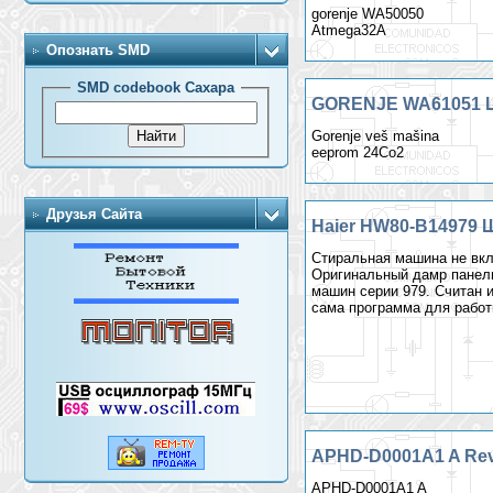
gorenje WA50050
Atmega32A
Опознать SMD
SMD codebook Сахара
GORENJE WA61051 Ша
Gorenje veš mašina
eeprom 24Co2
Друзья Сайта
Haier HW80-B14979 Ш
Стиральная машина не вкл
Оригинальный дамр панели
машин серии 979. Считан 
сама программа для работ
APHD-D0001A1 A Rev
APHD-D0001A1 A