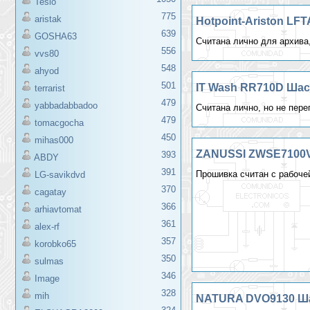
Teslo
775
aristak
Hotpoint-Ariston LFT
639
GOSHA63
Считана лично для архива,
556
vvs80
548
ahyod
501
IT Wash RR710D Шас
terrarist
479
yabbadabbadoo
Считана лично, но не пере
479
tomacgocha
450
mihas000
ZANUSSI ZWSE7100V
393
ABDY
391
Прошивка считан с рабоче
LG-savikdvd
370
cagatay
366
arhiavtomat
361
alex-rf
357
korobko65
350
sulmas
346
Image
328
mih
NATURA DVO9130 Шас