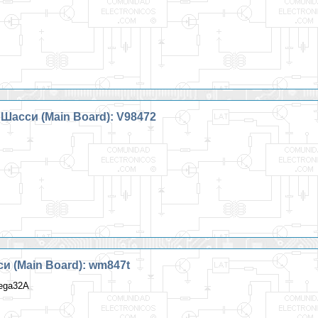
Шасси (Main Board): V98472
си (Main Board): wm847t
ega32A