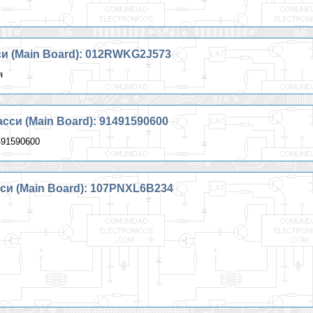
 (Main Board): 012RWKG2J573
я
си (Main Board): 91491590600
91590600
 (Main Board): 107PNXL6B234