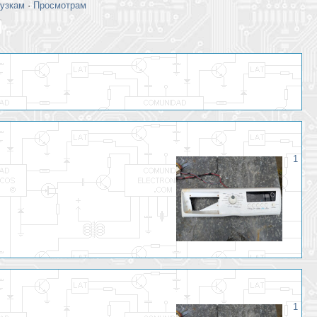
рузкам
·
Просмотрам
1
1