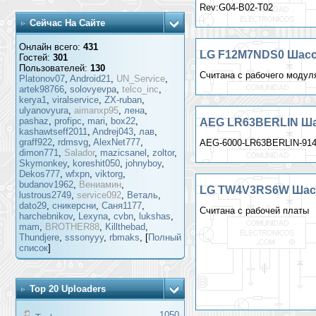
Rev:G04-B02-T02
Сейчас На Сайте
Онлайн всего:
431
LG F12M7NDS0 Шасси
Гостей:
301
Пользователей:
130
Считана с рабочего модул
Platonov07
,
Android21
,
UN_Service
,
artek98766
,
solovyevpa
,
telco_inc
,
kerya1
,
viralservice
,
ZX-ruban
,
ulyanovyura
,
aimanxp95
,
лена
,
pashaz
,
profipc
,
mari
,
box22
,
AEG LR63BERLIN Шас
kashawtseff2011
,
Andrej043
,
лав
,
graff922
,
rdmsvg
,
AlexNet777
,
AEG-6000-LR63BERLIN-914
dimon771
,
Salador
,
mazicsanel
,
zoltor
,
Skymonkey
,
koreshit050
,
johnyboy
,
Dekos777
,
wfxpn
,
viktorg
,
budanov1962
,
Вениамин
,
LG TW4V3RS6W Шасси
lustrous2749
,
service092
,
Веталь
,
dato29
,
сникерсни
,
Саня1177
,
Считана с рабочей платы
harchebnikov
,
Lexyna
,
cvbn
,
lukshas
,
mam
,
BROTHER88
,
Killthebad
,
Thundjere
,
sssonyyy
,
rbmaks
, [
Полный
список
]
Top 20 Uploaders
1050