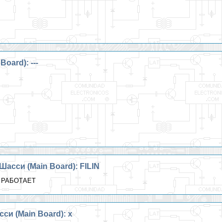
oard): ---
асси (Main Board): FILIN
 РАБОТАЕТ
си (Main Board): x