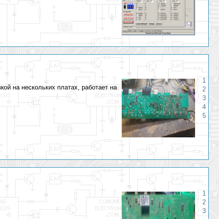
1
ой на нескольких платах, работает на
2
3
4
5
1
2
3