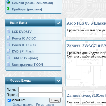
Ссылки (обмен ссылками)
Приборы (реклама)
Наши Базы
Ardo FLS 85 S Шасси
Прошита на чистый процес
LCD DVD&TV
Power IC AC-DC
Power IC DC-DC
Zanussi ZWSG7101VS
DVD SPI Flash
Прошивка для модуля ИН
Считана с рабочей стирал
TUNER TV (фото)
Uконтр.точки T-CON
Форма Входа
Логин:
Пароль:
Zanussi zwsg7101vs 
запомнить
Считана с рабочей стирал
Забыл пароль
·
Регистрация