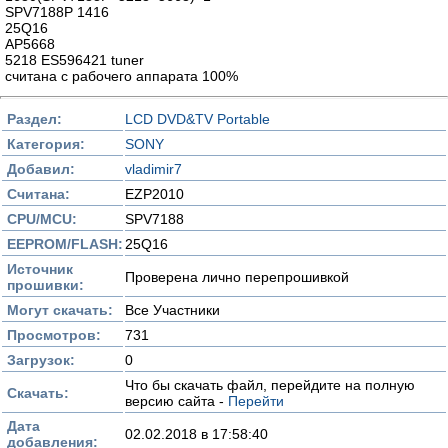
SPV7188P 1416
25Q16
AP5668
5218 ES596421 tuner
считана с рабочего аппарата 100%
Раздел:
LCD DVD&TV Portable
Категория:
SONY
Добавил:
vladimir7
Считана:
EZP2010
CPU/MCU:
SPV7188
EEPROM/FLASH:
25Q16
Источник
Проверена лично перепрошивкой
прошивки:
Могут скачать:
Все Участники
Просмотров:
731
Загрузок:
0
Что бы скачать файл, перейдите на полную
Скачать:
версию сайта -
Перейти
Дата
02.02.2018 в 17:58:40
добавления: