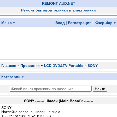
REMONT-AUD.NET
Ремонт бытовой техники и электроники
Меню +
Вход
|
Регистрация
|
Юзер-бар +
Главная
»
Прошивки
»
LCD DVD&TV Portable
»
SONY
Категории +
SONY ------- Шасси (Main Board): -------
SONY
Наклейка сорвана, шасси не знаю
1680(SPV7188P+5218+5668)+1