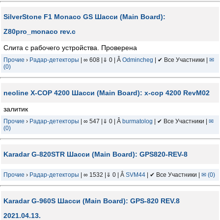
SilverStone F1 Monaco GS Шасси (Main Board):
Z80pro_monaco rev.c
Слита с рабочего устройства. Проверена
Прочие
›
Радар-детекторы
| ∞ 608 |⇓ 0 | Â
Odmincheg
| ✔ Все Участники |
✉
(0)
neoline X-COP 4200 Шасси (Main Board): x-cop 4200 RevM02
залитик
Прочие
›
Радар-детекторы
| ∞ 547 |⇓ 0 | Â
burmatolog
| ✔ Все Участники |
✉
(0)
Karadar G-820STR Шасси (Main Board): GPS820-REV-8
Прочие
›
Радар-детекторы
| ∞ 1532 |⇓ 0 | Â
SVM44
| ✔ Все Участники |
✉ (0)
Karadar G-960S Шасси (Main Board): GPS-820 REV.8
2021.04.13.