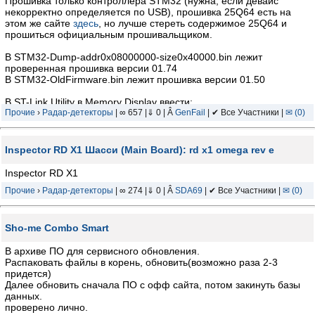
Прошивка только контроллера STM32 (нужна, если девайс
некорректно определяется по USB), прошивка 25Q64 есть на
этом же сайте
здесь
, но лучше стереть содержимое 25Q64 и
прошиться официальным прошивальщиком.
В STM32-Dump-addr0x08000000-size0x40000.bin лежит
проверенная прошивка версии 01.74
В STM32-OldFirmware.bin лежит прошивка версии 01.50
В ST-Link Utility в Memory Display ввести:
Address: 0x08000000
Прочие
›
Радар-детекторы
| ∞ 657 |⇓ 0 | Â
GenFail
| ✔ Все Участники |
✉ (0)
Size: 0x40000
Data Width 32 bits
Inspector RD X1 Шасси (Main Board): rd x1 omega rev e
В Target - Option Bytes выставить фьюзы как на приложенном в
архиве скриншоте.
Inspector RD X1
Прочие
›
Радар-детекторы
| ∞ 274 |⇓ 0 | Â
SDA69
| ✔ Все Участники |
✉ (0)
После прошивки STM32 нужно стереть SPI Flash, затем
подключить по USB и обновить официальным приложением.
Sho-me Combo Smart
В архиве ПО для сервисного обновления.
Распаковать файлы в корень, обновить(возможно раза 2-3
придется)
Далее обновить сначала ПО с офф сайта, потом закинуть базы
данных.
проверено лично.