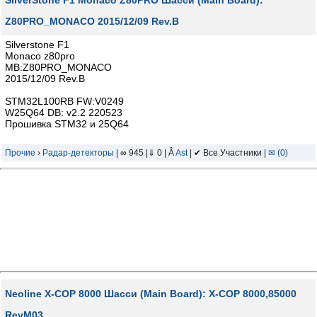
SilverStone F1 Monaco Z80PRO Шасси (Main Board):
Z80PRO_MONACO 2015/12/09 Rev.B
Silverstone F1
Monaco z80pro
MB:Z80PRO_MONACO
2015/12/09 Rev.B
STM32L100RB FW:V0249
W25Q64 DB: v2.2 220523
Прошивка STM32 и 25Q64
Прочие
›
Радар-детекторы
| ∞ 945 |⇓ 0 | Â
Ast
| ✔ Все Участники |
✉ (0)
Neoline X-COP 8000 Шасси (Main Board): X-COP 8000,85000
RevM03