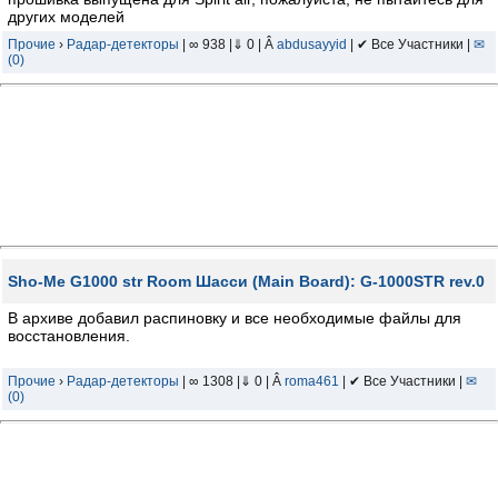
других моделей
Прочие
›
Радар-детекторы
| ∞ 938 |⇓ 0 | Â
abdusayyid
| ✔ Все Участники |
✉
(0)
Sho-Me G1000 str Room Шасси (Main Board): G-1000STR rev.0
В архиве добавил распиновку и все необходимые файлы для
восстановления.
Прочие
›
Радар-детекторы
| ∞ 1308 |⇓ 0 | Â
roma461
| ✔ Все Участники |
✉
(0)