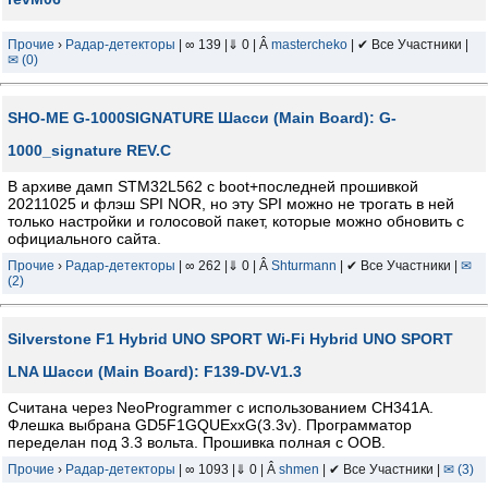
Прочие
›
Радар-детекторы
| ∞ 139 |⇓ 0 | Â
mastercheko
| ✔ Все Участники |
✉ (0)
SHO-ME G-1000SIGNATURE Шасси (Main Board): G-
1000_signature REV.C
В архиве дамп STM32L562 с boot+последней прошивкой
20211025 и флэш SPI NOR, но эту SPI можно не трогать в ней
только настройки и голосовой пакет, которые можно обновить с
официального сайта.
Прочие
›
Радар-детекторы
| ∞ 262 |⇓ 0 | Â
Shturmann
| ✔ Все Участники |
✉
(2)
Silverstone F1 Hybrid UNO SPORT Wi-Fi Hybrid UNO SPORT
LNA Шасси (Main Board): F139-DV-V1.3
Считана через NeoProgrammer с использованием CH341A.
Флешка выбрана GD5F1GQUExxG(3.3v). Программатор
переделан под 3.3 вольта. Прошивка полная с OOB.
Прочие
›
Радар-детекторы
| ∞ 1093 |⇓ 0 | Â
shmen
| ✔ Все Участники |
✉ (3)