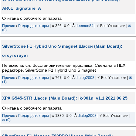
AR01_Signature_A
Считана с рабочего аппарата
Прочие
›
Радар-детекторы
| ∞ 326 |⇓ 0 | Â
deemon84
| ✔ Все Участники |
✉
(0)
SilverStone F1 Hybrid Uno S magnet Шасси (Main Board):
отсутствует
Не включался. Восстановительная прошивка. Сделана в HEX
редакторе. SilverStone F1 Hybrid Uno S magnet
Прочие
›
Радар-детекторы
| ∞ 767 |⇓ 0 | Â
dialog2008
| ✔ Все Участники |
✉
(1)
XPX G545-STR Шасси (Main Board): lk-901n_v1.1 2021.06.25
Считана с рабочего аппарата
Прочие
›
Радар-детекторы
| ∞ 1330 |⇓ 0 | Â
dialog2008
| ✔ Все Участники |
✉ (0)