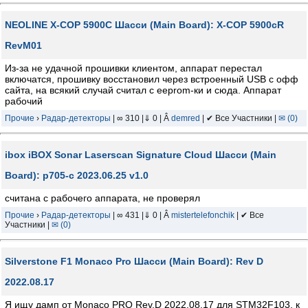
NEOLINE X-COP 5900C Шасси (Main Board): X-COP 5900cR
RevM01
Из-за не удачной прошивки клиентом, аппарат перестал
включатся, прошивку восстановил через встроенный USB с офф
сайта, на всякий случай считал с eeprom-ки и сюда. Аппарат
рабочий
Прочие
›
Радар-детекторы
| ∞ 310 |⇓ 0 | Â
demred
| ✔ Все Участники |
✉ (0)
ibox iBOX Sonar Laserscan Signature Cloud Шасси (Main
Board): p705-c 2023.06.25 v1.0
считана с рабочего аппарата, не проверял
Прочие
›
Радар-детекторы
| ∞ 431 |⇓ 0 | Â
mistertelefonchik
| ✔ Все
Участники |
✉ (0)
Silverstone F1 Monaco Pro Шасси (Main Board): Rev D
2022.08.17
Я ищу дамп от Monaco PRO Rev.D 2022.08.17 для STM32F103, к