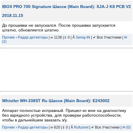
IBOX PRO 700 Signature Шасси (Main Board): XJA-J K8 PCB V2
2018.11.15
До прошивки не запускался. После прошивки запускается
штатно, обновляется штатно.
Прочие
›
Радар-детекторы
| ∞ 1136 |⇓ 0 | Â
Sereg-IN
| ✔ Все Участники |
✉
(2)
Whistler WH-338ST Ru Шасси (Main Board): E243002
Аппарат полностью исправный. Пришел ко мне на диагностику
без зарядного устройства, для проверки работоспособности,
чтобы в дальнейшем заказать з/у.
Прочие
›
Радар-детекторы
| ∞ 620 |⇓ 0 | Â
Rufusnet
| ✔ Все Участники |
✉ (0)