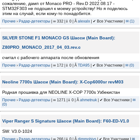
сожалению, дамп от Monaco PRO - Rev.D 2022.08.17 -
STM32F303 не подошел к моему устройству! Но я поделюсь
этим на случай, если кому-то понадобится.
Прочие
›
Радар-детекторы
| ∞ 332 |⇓ 0 | Â
alexalx
| ✔ Все Участники |
✉ (1)
SILVER STONE F1 MONACO GS Шасси (Main Board):
Z80PRO_MONACO_2017_04_03.rev.c
считал с рабочего аппарата после обновления
Прочие
›
Радар-детекторы
| ∞ 172 |⇓ 0 | Â
TDA95
| ✔ Все Участники |
✉ (0)
Neoline 7700s Шасси (Main Board): X-Cop6000sr revM03
Родная прошивка для NEOLINE X-COP 7700s Узбекистан
Прочие
›
Радар-детекторы
| ∞ 1271 |⇓ 0 | Â
ahmetnuk
| ✔ Все Участники |
✉
(0)
Viper Ranger S Signature Шасси (Main Board): F60-ED-V1.0
SW: V3.0-1024
Прочие
›
Радар-детекторы
| ∞ 266 |⇓ 0 | Â
dimmobiys
| ✔ Все Участники |
✉