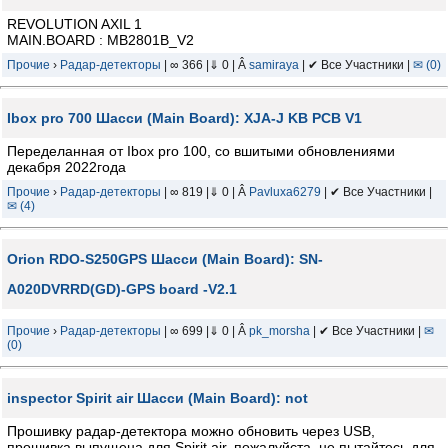
REVOLUTION AXIL 1
MAIN.BOARD : MB2801B_V2
Прочие
›
Радар-детекторы
| ∞ 366 |⇓ 0 | Â
samiraya
| ✔ Все Участники |
✉ (0)
Ibox pro 700 Шасси (Main Board): XJA-J KB PCB V1
Переделанная от Ibox pro 100, со вшитыми обновлениями
декабря 2022года
Прочие
›
Радар-детекторы
| ∞ 819 |⇓ 0 | Â
Pavluxa6279
| ✔ Все Участники |
✉ (4)
Orion RDO-S250GPS Шасси (Main Board): SN-
A020DVRRD(GD)-GPS board -V2.1
Прочие
›
Радар-детекторы
| ∞ 699 |⇓ 0 | Â
pk_morsha
| ✔ Все Участники |
✉
(0)
inspector Spirit air Шасси (Main Board): not
Прошивку радар-детектора можно обновить через USB,
прошивка выпущена для Spirit air, пожалуйста, не пытайтесь для