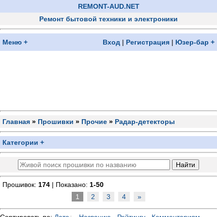
REMONT-AUD.NET
Ремонт бытовой техники и электроники
Меню +
Вход
|
Регистрация
|
Юзер-бар +
Главная
»
Прошивки
»
Прочие
»
Радар-детекторы
Категории +
Прошивок:
174
| Показано:
1-50
1
2
3
4
»