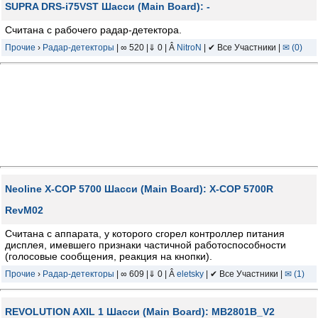
SUPRA DRS-i75VST Шасси (Main Board): -
Считана с рабочего радар-детектора.
Прочие
›
Радар-детекторы
| ∞ 520 |⇓ 0 | Â
NitroN
| ✔ Все Участники |
✉ (0)
Neoline X-COP 5700 Шасси (Main Board): X-COP 5700R
RevM02
Считана с аппарата, у которого сгорел контроллер питания
дисплея, имевшего признаки частичной работоспособности
(голосовые сообщения, реакция на кнопки).
Прочие
›
Радар-детекторы
| ∞ 609 |⇓ 0 | Â
eletsky
| ✔ Все Участники |
✉ (1)
REVOLUTION AXIL 1 Шасси (Main Board): MB2801B_V2