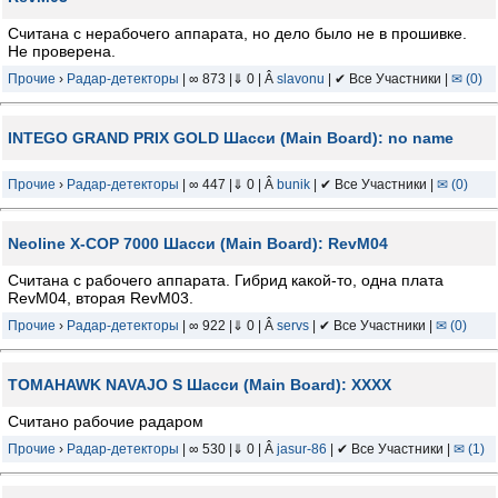
Считана с нерабочего аппарата, но дело было не в прошивке.
Не проверена.
Прочие
›
Радар-детекторы
| ∞ 873 |⇓ 0 | Â
slavonu
| ✔ Все Участники |
✉ (0)
INTEGO GRAND PRIX GOLD Шасси (Main Board): no name
Прочие
›
Радар-детекторы
| ∞ 447 |⇓ 0 | Â
bunik
| ✔ Все Участники |
✉ (0)
Neoline X-COP 7000 Шасси (Main Board): RevM04
Считана с рабочего аппарата. Гибрид какой-то, одна плата
RevM04, вторая RevM03.
Прочие
›
Радар-детекторы
| ∞ 922 |⇓ 0 | Â
servs
| ✔ Все Участники |
✉ (0)
TOMAHAWK NAVAJO S Шасси (Main Board): XXXX
Считано рабочие радаром
Прочие
›
Радар-детекторы
| ∞ 530 |⇓ 0 | Â
jasur-86
| ✔ Все Участники |
✉ (1)