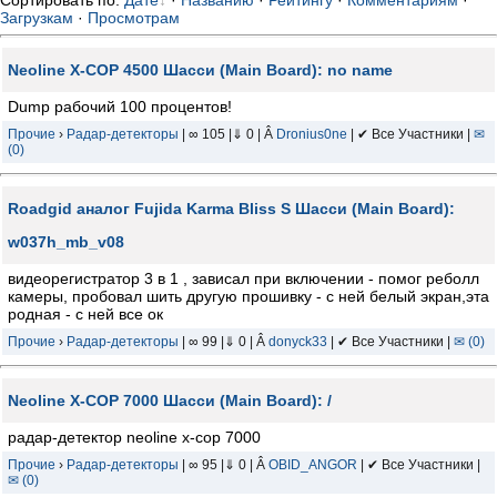
Сортировать по
:
Дате
·
Названию
·
Рейтингу
·
Комментариям
·
Загрузкам
·
Просмотрам
Neoline X-COP 4500 Шасси (Main Board): no name
Dump рабочий 100 процентов!
Прочие
›
Радар-детекторы
| ∞ 105 |⇓ 0 | Â
Dronius0ne
| ✔ Все Участники |
✉
(0)
Roadgid аналог Fujida Karma Bliss S Шасси (Main Board):
w037h_mb_v08
видеорегистратор 3 в 1 , зависал при включении - помог реболл
камеры, пробовал шить другую прошивку - с ней белый экран,эта
родная - с ней все ок
Прочие
›
Радар-детекторы
| ∞ 99 |⇓ 0 | Â
donyck33
| ✔ Все Участники |
✉ (0)
Neoline X-COP 7000 Шасси (Main Board): /
радар-детектор neoline x-cop 7000
Прочие
›
Радар-детекторы
| ∞ 95 |⇓ 0 | Â
OBID_ANGOR
| ✔ Все Участники |
✉ (0)