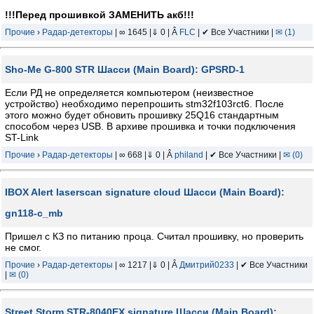
!!!Перед прошивкой ЗАМЕНИТЬ акб!!!
Прочие
›
Радар-детекторы
| ∞ 1645 |⇓ 0 | Â
FLC
| ✔ Все Участники |
✉ (1)
Sho-Me G-800 STR Шасси (Main Board): GPSRD-1
Если РД не определяется компьютером (неизвестное
устройство) необходимо перепрошить stm32f103rct6. После
этого можно будет обновить прошивку 25Q16 стандартным
способом через USB. В архиве прошивка и точки подключения
ST-Link
Прочие
›
Радар-детекторы
| ∞ 668 |⇓ 0 | Â
philand
| ✔ Все Участники |
✉ (0)
IBOX Alert laserscan signature cloud Шасси (Main Board):
gn118-с_mb
Пришел с КЗ по питанию проца. Считал прошивку, но проверить
не смог.
Прочие
›
Радар-детекторы
| ∞ 1217 |⇓ 0 | Â
Дмитрий0233
| ✔ Все Участники
|
✉ (0)
Street Storm STR-8040EX signature Шасси (Main Board):