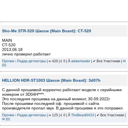
Sho-Me STR-520 Шасси (Main Board): CT-520
MAIN
CT-520
2013.06.18
лично проверил работает
Прочие
›
Радар-детекторы
| ∞ 420 |⇓ 0 | Â
alekemaster
| ✔ Все Участники |
✉
(0)
HELLION HDR-ST1003 Шасси (Main Board): 3d07h
С данной прошивкой корректно работают модели с серийными
номером от 3D04H****.
Это последняя прошивка на данный момент, 30.09.2022г
После прошивки последней оф. прошивкой с сайта
производителя пропал звук. В данной прошивке я это поправил.
Прочие
›
Радар-детекторы
| ∞ 125 |⇓ 0 | Â
TheBeast0433
| ✔ Все Участники |
✉ (0)