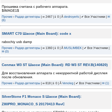
Прошивка считана с рабочего аппарата.
$IMAGE1$
Прочие
›
Радар-детекторы
| ∞ 2467 |⇓ 0 | Â
destroyerls
| ✔ Все Участники |
✉
(6)
SMART C70 Шасси (Main Board): code x
rabochiy usb damp
Прочие
›
Радар-детекторы
| ∞ 1360 |⇓ 0 | Â
MUSLIMBEK
| ✔ Все Участники |
✉ (0)
Cenmax W3 ST Шасси (Main Board): RD W3 ST REV.B(140820)
Для восстановления аппарата с некорректной работой дисплея
после обновления.
Прочие
›
Радар-детекторы
| ∞ 818 |⇓ 0 | Â
Venoleg
| ✔ Все Участники |
✉ (1)
SilverStone F1 Monaco S Шасси (Main Board):
Z80PRO_MONACO_S 20170413 RevC