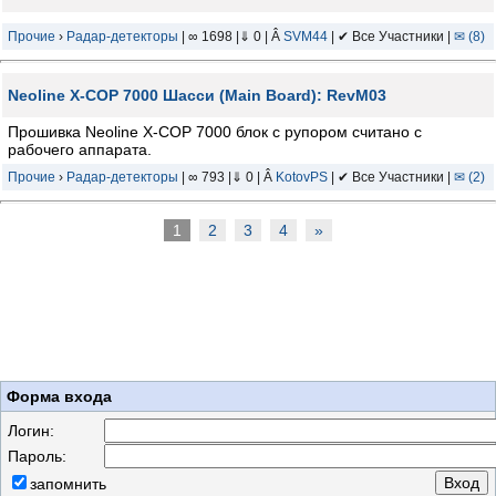
Прочие
›
Радар-детекторы
| ∞ 1698 |⇓ 0 | Â
SVM44
| ✔ Все Участники |
✉ (8)
Neoline X-COP 7000 Шасси (Main Board): RevM03
Прошивка Neoline X-COP 7000 блок с рупором считано с
рабочего аппарата.
Прочие
›
Радар-детекторы
| ∞ 793 |⇓ 0 | Â
KotovPS
| ✔ Все Участники |
✉ (2)
1
2
3
4
»
Форма входа
Логин:
Пароль:
запомнить