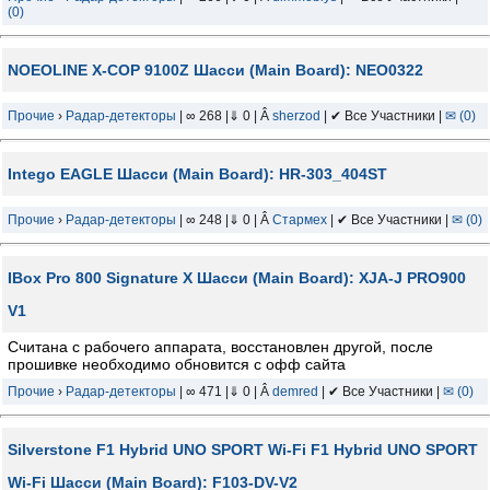
(0)
NOEOLINE X-COP 9100Z Шасси (Main Board): NEO0322
Прочие
›
Радар-детекторы
| ∞ 268 |⇓ 0 | Â
sherzod
| ✔ Все Участники |
✉ (0)
Intego EAGLE Шасси (Main Board): HR-303_404ST
Прочие
›
Радар-детекторы
| ∞ 248 |⇓ 0 | Â
Стармех
| ✔ Все Участники |
✉ (0)
IBox Pro 800 Signature X Шасси (Main Board): XJA-J PRO900
V1
Считана с рабочего аппарата, восстановлен другой, после
прошивке необходимо обновится с офф сайта
Прочие
›
Радар-детекторы
| ∞ 471 |⇓ 0 | Â
demred
| ✔ Все Участники |
✉ (0)
Silverstone F1 Hybrid UNO SPORT Wi-Fi F1 Hybrid UNO SPORT
Wi-Fi Шасси (Main Board): F103-DV-V2