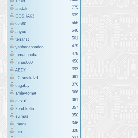
Teslo
775
aristak
639
GOSHA63
556
vvs80
548
ahyod
501
terrarist
479
yabbadabbadoo
479
tomacgocha
450
mihas000
393
ABDY
391
LG-savikdvd
370
cagatay
366
arhiavtomat
361
alex-rf
357
korobko65
350
sulmas
346
Image
328
mih