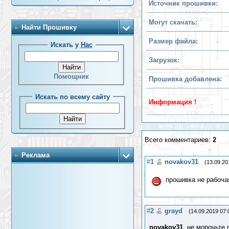
Источник прошивки:
Могут скачать:
Найти Прошивку
Размер файла:
Искать у
Нас
Загрузок:
Помощник
Прошивка добавлена:
Искать по всему сайту
Информация !
Всего комментариев:
2
Реклама
#
1
novakov31
(13.09.20
прошивка не рабочая
#
2
grayd
(14.09.2019 07:
novakov31
, не морочьте