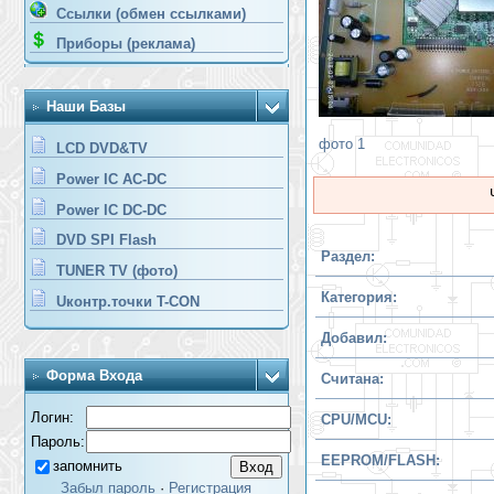
Ссылки (обмен ссылками)
Приборы (реклама)
Наши Базы
фото 1
LCD DVD&TV
Power IC AC-DC
Power IC DC-DC
DVD SPI Flash
Раздел:
TUNER TV (фото)
Категория:
Uконтр.точки T-CON
Добавил:
Форма Входа
Считана:
Логин:
CPU/MCU:
Пароль:
EEPROM/FLASH:
запомнить
Забыл пароль
·
Регистрация