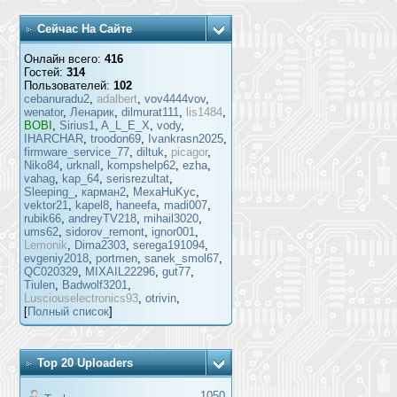
Сейчас На Сайте
Онлайн всего:
416
Гостей:
314
Пользователей:
102
cebanuradu2
,
adalbert
,
vov4444vov
,
wenator
,
Ленарик
,
dilmurat111
,
lis1484
,
BOBI
,
Sirius1
,
A_L_E_X
,
vody
,
IHARCHAR
,
troodon69
,
Ivankrasn2025
,
firmware_service_77
,
diltuk
,
picagor
,
Niko84
,
urknall
,
kompshelp62
,
ezha
,
vahag
,
kap_64
,
serisrezultat
,
Sleeping_
,
карман2
,
MexaHuKyc
,
vektor21
,
kapel8
,
haneefa
,
madi007
,
rubik66
,
andreyTV218
,
mihail3020
,
ums62
,
sidorov_remont
,
ignor001
,
Lemonik
,
Dima2303
,
serega191094
,
evgeniy2018
,
portmen
,
sanek_smol67
,
QC020329
,
MIXAIL22296
,
gut77
,
Tiulen
,
Badwolf3201
,
Lusciouselectronics93
,
otrivin
,
[
Полный список
]
Top 20 Uploaders
1050