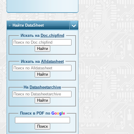
Найти DataSheet
Искать на
Doc.chipfind
Искать на
Alldatasheet
На
Datasheetarchive
Поиск в PDF по
G
o
o
g
l
e