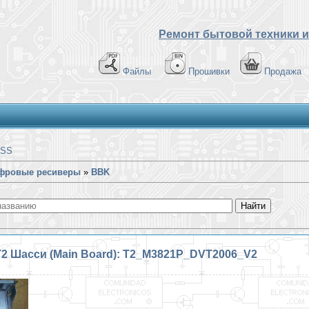
Ремонт бытовой техники и
Файлы
Прошивки
Продажа
SS
фровые ресиверы
»
BBK
 Шасси (Main Board): T2_M3821P_DVT2006_V2