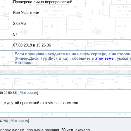
Проверена лично перепрошивкой
Все Участники
2.02Mb
57
07.03.2018 в 15:26:36
Если прошивка находится не на нашем сервере, а на сторон
(ЯндексДиск, ГуглДиск и т.д) , сообщите в
этой теме
, укажит
материал.
[
Материал
]
19 22:50:53)
!,с другой прошивкой от invis все взлетело
[
Материал
]
07:50)
 голову людям, прошивка рабочая, 30 чел. скачало