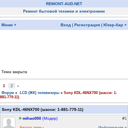
REMONT-AUD.NET
Ремонт бытовой техники и электроники
Меню +
Вход
|
Регистрация
|
Юзер-бар +
Тема закрыта
1
2
»
Форум
»
LCD (ЖК) телевизоры
»
Sony KDL-46NX700 (шасси: 1-
881-779-11)
Sony KDL-46NX700 (шасси: 1-881-779-11)
mihas000
(Модер)
#
1
Автор темы
Информация +