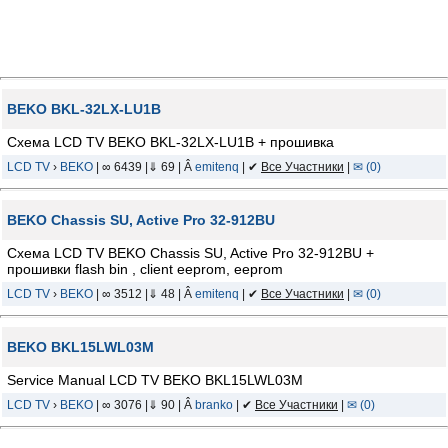
BEKO BKL-32LX-LU1B
Схема LCD TV BEKO BKL-32LX-LU1B + прошивка
LCD TV
›
BEKO
| ∞ 6439 |⇓ 69 | Â
emitenq
| ✔
Все Участники
|
✉ (0)
BEKO Chassis SU, Active Pro 32-912BU
Схема LCD TV BEKO Chassis SU, Active Pro 32-912BU +
прошивки flash bin , client eeprom, eeprom
LCD TV
›
BEKO
| ∞ 3512 |⇓ 48 | Â
emitenq
| ✔
Все Участники
|
✉ (0)
BEKO BKL15LWL03M
Service Manual LCD TV BEKO BKL15LWL03M
LCD TV
›
BEKO
| ∞ 3076 |⇓ 90 | Â
branko
| ✔
Все Участники
|
✉ (0)