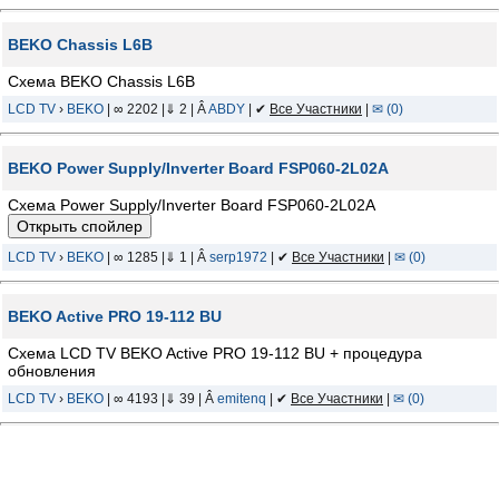
BEKO Chassis L6B
Схема BEKO Chassis L6B
LCD TV
›
BEKO
| ∞ 2202 |⇓ 2 | Â
ABDY
| ✔
Все Участники
|
✉ (0)
BEKO Power Supply/Inverter Board FSP060-2L02A
Схема Power Supply/Inverter Board FSP060-2L02A
LCD TV
›
BEKO
| ∞ 1285 |⇓ 1 | Â
serp1972
| ✔
Все Участники
|
✉ (0)
BEKO Active PRO 19-112 BU
Схема LCD TV BEKO Active PRO 19-112 BU + процедура
обновления
LCD TV
›
BEKO
| ∞ 4193 |⇓ 39 | Â
emitenq
| ✔
Все Участники
|
✉ (0)