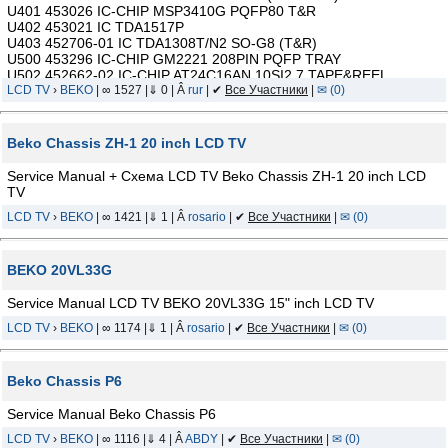
U401 453026 IC-CHIP MSP3410G PQFP80 T&R
U402 453021 IC TDA1517P
U403 452706-01 IC TDA1308T/N2 SO-G8 (T&R)
U500 453296 IC-CHIP GM2221 208PIN PQFP TRAY
U502 452662-02 IC-CHIP AT24C16AN 10SI2.7 TAPE&REEL
U600 453294 IC-CHIP LM2576D2TR4-005V 3A TO263 STPT&R
LCD TV
›
BEKO
| ∞ 1527 |⇓ 0 | Â
rur
| ✔
Все Участники
|
✉ (0)
U602 401372 TRN FDS9933A
U603 453124 IC-CHIP NCP1117DT33RK TO-252 PACKAGE
U604 453124 IC-CHIP NCP1117DT33RK TO-252 PACK
Beko Сhassis ZH-1 20 inch LCD TV
Service Manual + Схема LCD TV Beko Chassis ZH-1 20 inch LCD
TV
LCD TV
›
BEKO
| ∞ 1421 |⇓ 1 | Â
rosario
| ✔
Все Участники
|
✉ (0)
BEKO 20VL33G
Service Manual LCD TV BEKO 20VL33G 15" inch LCD TV
LCD TV
›
BEKO
| ∞ 1174 |⇓ 1 | Â
rosario
| ✔
Все Участники
|
✉ (0)
Beko Сhassis P6
Service Manual Beko Сhassis P6
LCD TV
›
BEKO
| ∞ 1116 |⇓ 4 | Â
ABDY
| ✔
Все Участники
|
✉ (0)