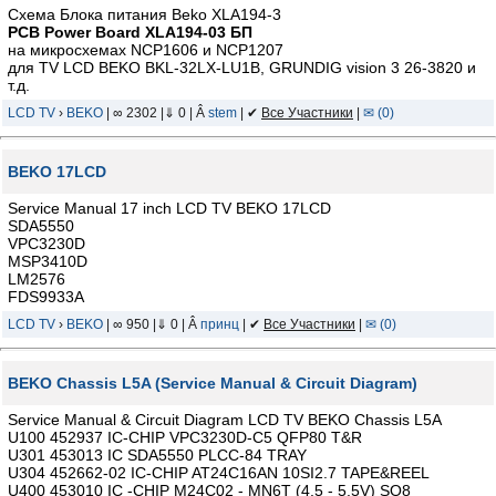
Схема Блока питания Beko XLA194-3
PCB Power Board XLA194-03 БП
на микросхемах NCP1606 и NCP1207
для TV LCD BEKO BKL-32LX-LU1B, GRUNDIG vision 3 26-3820 и
т.д.
LCD TV
›
BEKO
| ∞ 2302 |⇓ 0 | Â
stem
| ✔
Все Участники
|
✉ (0)
BEKO 17LCD
Service Manual 17 inch LCD TV BEKO 17LCD
SDA5550
VPC3230D
MSP3410D
LM2576
FDS9933A
LCD TV
›
BEKO
| ∞ 950 |⇓ 0 | Â
принц
| ✔
Все Участники
|
✉ (0)
BEKO Chassis L5A (Service Manual & Circuit Diagram)
Service Manual & Circuit Diagram LCD TV BEKO Chassis L5A
U100 452937 IC-CHIP VPC3230D-C5 QFP80 T&R
U301 453013 IC SDA5550 PLCC-84 TRAY
U304 452662-02 IC-CHIP AT24C16AN 10SI2.7 TAPE&REEL
U400 453010 IC -CHIP M24C02 - MN6T (4.5 - 5.5V) SO8