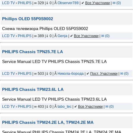
LCD TV
›
PHILIPS
| ∞ 329 |⇓ 0 | Â
Observer789
| ✔
Все Участники
|
✉ (0)
Phillips OLED 55P0S9002
Схема телевизора Phillips OLED 55P0S9002
LCD TV
›
PHILIPS
| ∞ 389 |⇓ 0 | Â
Genja
| ✔
Все Участники
|
✉ (0)
PHILIPS Chassis TPN25.7E LA
Service Manual LED TV PHILIPS Chassis TPN25.7E LA
LCD TV
›
PHILIPS
| ∞ 503 |⇓ 0 | Â
Никола-борода
| ✔
Пост. Участники
|
✉ (0)
PHILIPS Chassis TPM23.6L LA
Service Manual LED TV PHILIPS Chassis TPM23.6L LA
LCD TV
›
PHILIPS
| ∞ 403 |⇓ 0 | Â
tabo_tec
| ✔
Все Участники
|
✉ (0)
PHILIPS Chassis TPM24.2E LA, TPM24.2E MA
Service Manual PHILIPS Chassis TPM24.2E LA, TPM24.2E MA