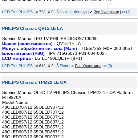
LCD TV
›
PHILIPS
| ∞ 728 |⇓ 0 | Â
Никола-борода
| ✔
Все Участники
|
✉ (1)
PHILIPS Chassis QV15.1E LA
Service Manual LED TV PHILIPS 49OUS7100/60
Шасси (если известно)
- QV15.1E LA
Модуль обработки сигнала (Main)
- 715G7259-M0F-000-005T
Блок питания (PSU)
- IPV 715G6073-P01-004-002H
LCD матрица
- LG LC490EQE (FH)(P1)
LCD TV
›
PHILIPS
| ∞ 618 |⇓ 0 | Â
Pixar
| ✔
Все Участники
|
✉ (0)
PHILIPS Chassis TPM22.1E OA
Service Manual OLED TV PHILIPS Chassis TPM22.1E OA Platform
MT9970A
Model Name:
48OLED707/12 55OLED907/12
48OLED807/12 65OLED707/12
48OLED837/12 65OLED807/12
48OLED857/12 65OLED837/12
48OLED887/12 65OLED857/12
48OLED907/12 65OLED887/12
55OLED707/12 65OLED907/12