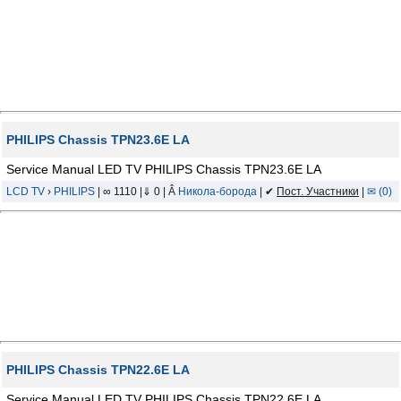
PHILIPS Chassis TPN23.6E LA
Service Manual LED TV PHILIPS Chassis TPN23.6E LA
LCD TV
›
PHILIPS
| ∞ 1110 |⇓ 0 | Â
Никола-борода
| ✔
Пост. Участники
|
✉ (0)
PHILIPS Chassis TPN22.6E LA
Service Manual LED TV PHILIPS Chassis TPN22.6E LA