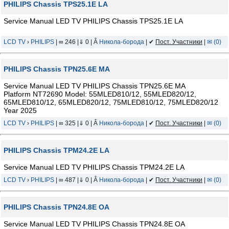
PHILIPS Chassis TPS25.1E LA
Service Manual LED TV PHILIPS Chassis TPS25.1E LA
LCD TV
›
PHILIPS
| ∞ 246 |⇓ 0 | Â
Никола-борода
| ✔
Пост. Участники
|
✉ (0)
PHILIPS Chassis TPN25.6E MA
Service Manual LED TV PHILIPS Chassis TPN25.6E MA
Platform NT72690 Model: 55MLED810/12, 55MLED820/12,
65MLED810/12, 65MLED820/12, 75MLED810/12, 75MLED820/12
Year 2025
LCD TV
›
PHILIPS
| ∞ 325 |⇓ 0 | Â
Никола-борода
| ✔
Пост. Участники
|
✉ (0)
PHILIPS Chassis TPM24.2E LA
Service Manual LED TV PHILIPS Chassis TPM24.2E LA
LCD TV
›
PHILIPS
| ∞ 487 |⇓ 0 | Â
Никола-борода
| ✔
Пост. Участники
|
✉ (0)
PHILIPS Chassis TPN24.8E OA
Service Manual LED TV PHILIPS Chassis TPN24.8E OA