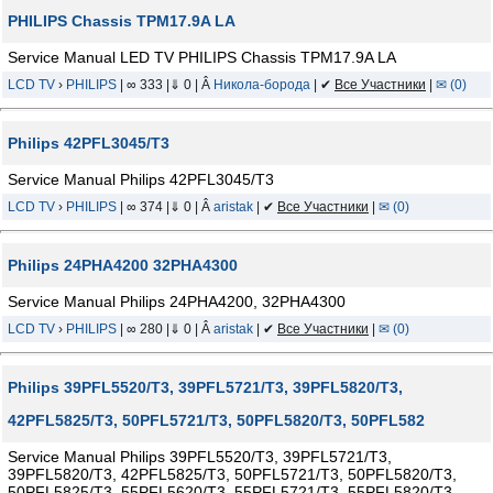
PHILIPS Chassis TPM17.9A LA
Service Manual LED TV PHILIPS Chassis TPM17.9A LA
LCD TV
›
PHILIPS
| ∞ 333 |⇓ 0 | Â
Никола-борода
| ✔
Все Участники
|
✉ (0)
Philips 42PFL3045/T3
Service Manual Philips 42PFL3045/T3
LCD TV
›
PHILIPS
| ∞ 374 |⇓ 0 | Â
aristak
| ✔
Все Участники
|
✉ (0)
Philips 24PHA4200 32PHA4300
Service Manual Philips 24PHA4200, 32PHA4300
LCD TV
›
PHILIPS
| ∞ 280 |⇓ 0 | Â
aristak
| ✔
Все Участники
|
✉ (0)
Philips 39PFL5520/T3, 39PFL5721/T3, 39PFL5820/T3,
42PFL5825/T3, 50PFL5721/T3, 50PFL5820/T3, 50PFL582
Service Manual Philips 39PFL5520/T3, 39PFL5721/T3,
39PFL5820/T3, 42PFL5825/T3, 50PFL5721/T3, 50PFL5820/T3,
50PFL5825/T3, 55PFL5620/T3, 55PFL5721/T3, 55PFL5820/T3,