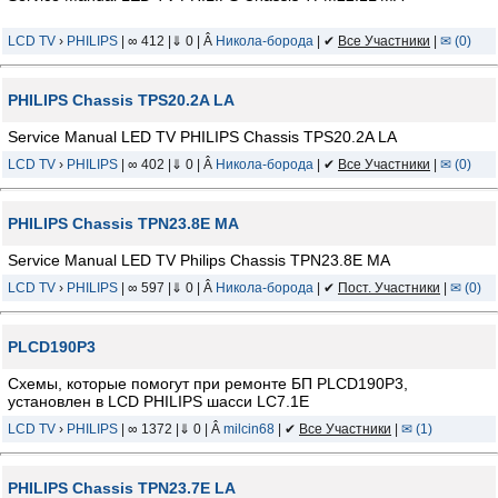
LCD TV
›
PHILIPS
| ∞ 412 |⇓ 0 | Â
Никола-борода
| ✔
Все Участники
|
✉ (0)
PHILIPS Chassis TPS20.2A LA
Service Manual LED TV PHILIPS Chassis TPS20.2A LA
LCD TV
›
PHILIPS
| ∞ 402 |⇓ 0 | Â
Никола-борода
| ✔
Все Участники
|
✉ (0)
PHILIPS Chassis TPN23.8E MA
Service Manual LED TV Philips Chassis TPN23.8E MA
LCD TV
›
PHILIPS
| ∞ 597 |⇓ 0 | Â
Никола-борода
| ✔
Пост. Участники
|
✉ (0)
PLCD190P3
Схемы, которые помогут при ремонте БП PLCD190P3,
установлен в LCD PHILIPS шасси LC7.1E
LCD TV
›
PHILIPS
| ∞ 1372 |⇓ 0 | Â
milcin68
| ✔
Все Участники
|
✉ (1)
PHILIPS Chassis TPN23.7E LA