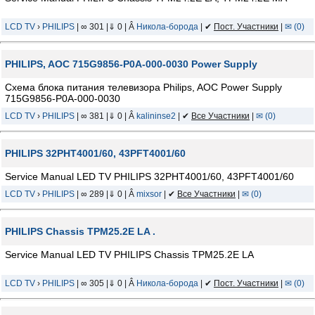
LCD TV
›
PHILIPS
| ∞ 301 |⇓ 0 | Â
Никола-борода
| ✔
Пост. Участники
|
✉ (0)
PHILIPS, AOC 715G9856-P0A-000-0030 Power Supply
Схема блока питания телевизора Philips, AOC Power Supply
715G9856-P0A-000-0030
LCD TV
›
PHILIPS
| ∞ 381 |⇓ 0 | Â
kalininse2
| ✔
Все Участники
|
✉ (0)
PHILIPS 32PHT4001/60, 43PFT4001/60
Service Manual LED TV PHILIPS 32PHT4001/60, 43PFT4001/60
LCD TV
›
PHILIPS
| ∞ 289 |⇓ 0 | Â
mixsor
| ✔
Все Участники
|
✉ (0)
PHILIPS Chassis TPM25.2E LA .
Service Manual LED TV PHILIPS Chassis TPM25.2E LA
LCD TV
›
PHILIPS
| ∞ 305 |⇓ 0 | Â
Никола-борода
| ✔
Пост. Участники
|
✉ (0)