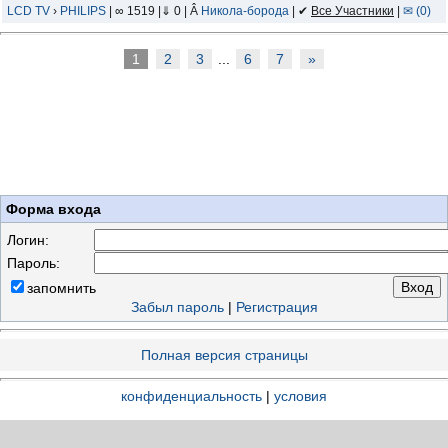
55OLED807/12 77OLED807/12
LCD TV
›
PHILIPS
| ∞ 1519 |⇓ 0 | Â
Никола-борода
| ✔
Все Участники
|
✉ (0)
55OLED837/12
55OLED857/12
1
2
3
...
6
7
»
55OLED887/12
Year 2022
Форма входа
Логин:
Пароль:
запомнить
Забыл пароль
|
Регистрация
Полная версия страницы
конфиденциальность
|
условия