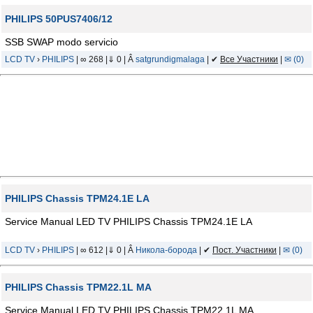
PHILIPS 50PUS7406/12
SSB SWAP modo servicio
LCD TV
›
PHILIPS
| ∞ 268 |⇓ 0 | Â
satgrundigmalaga
| ✔
Все Участники
|
✉ (0)
PHILIPS Chassis TPM24.1E LA
Service Manual LED TV PHILIPS Chassis TPM24.1E LA
LCD TV
›
PHILIPS
| ∞ 612 |⇓ 0 | Â
Никола-борода
| ✔
Пост. Участники
|
✉ (0)
PHILIPS Chassis TPM22.1L MA
Service Manual LED TV PHILIPS Chassis TPM22.1L MA