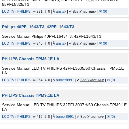
55PFL5825/T3
LCD TV
›
PHILIPS
| ∞ 331 |⇓ 0 | Â
aristak
| ✔
Все Участники
|
✉ (0)
Philips 40PFL1643/T3, 42PFL1643/T3
Service Manual Philips 40PFL1643/T3, 42PFL1643/T3
LCD TV
›
PHILIPS
| ∞ 345 |⇓ 0 | Â
aristak
| ✔
Все Участники
|
✉ (0)
PHILIPS Chassis TPM5.1E LA
Service Manual LED TV PHILIPS 42PFL3605/60 Chassis TPM5.1E
LA
LCD TV
›
PHILIPS
| ∞ 354 |⇓ 0 | Â
bumer8991
| ✔
Все Участники
|
✉ (0)
PHILIPS Chassis TPM9.1E LA
Service Manual LED TV PHILIPS 32PFL3007H/60 Chassis TPM9.1E
LA
LCD TV
›
PHILIPS
| ∞ 416 |⇓ 0 | Â
bumer8991
| ✔
Все Участники
|
✉ (0)