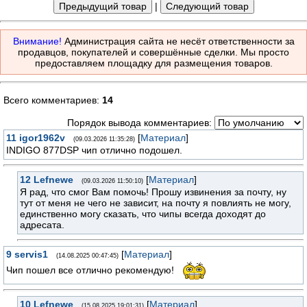
|
Внимание!
Администрация сайта не несёт ответственности за
продавцов, покупателей и совершённые сделки. Мы просто
предоставляем площадку для размещения товаров.
Всего комментариев:
14
Порядок вывода комментариев:
11
igor1962v
[
Материал
]
(09.03.2026 11:35:28)
INDIGO 877DSP чип отлично подошел.
12
Lefnewe
[
Материал
]
(09.03.2026 11:50:10)
Я рад, что смог Вам помочь! Прошу извинения за почту, ну
тут от меня не чего не зависит, на почту я повлиять не могу,
единственно могу сказать, что чипы всегда доходят до
адресата.
9
servis1
[
Материал
]
(14.08.2025 00:47:45)
Чип пошел все отлично рекомендую!
10
Lefnewe
[
Материал
]
(15.08.2025 19:01:31)