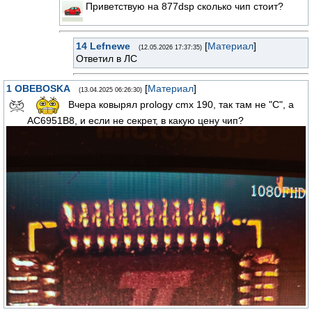
Приветствую на 877dsp сколько чип стоит?
14
Lefnewe
[
Материал
]
(12.05.2026 17:37:35)
Ответил в ЛС
1
OBEBOSKA
[
Материал
]
(13.04.2025 06:26:30)
Вчера ковырял prology cmx 190, так там не "С", а
АС6951В8, и если не секрет, в какую цену чип?