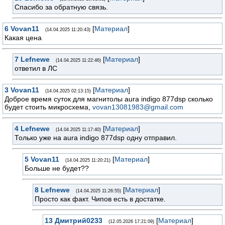
Спасибо за обратную связь.
6
Vovan11
[
Материал
]
(14.04.2025 11:20:43)
Какая цена
7
Lefnewe
[
Материал
]
(14.04.2025 11:22:46)
ответил в ЛС
3
Vovan11
[
Материал
]
(14.04.2025 02:13:15)
Доброе время суток для магнитолы aura indigo 877dsp сколько
будет стоить микросхема,
vovan13081983@gmail.com
4
Lefnewe
[
Материал
]
(14.04.2025 11:17:40)
Только уже на aura indigo 877dsp одну отправил.
5
Vovan11
[
Материал
]
(14.04.2025 11:20:21)
Больше не будет??
8
Lefnewe
[
Материал
]
(14.04.2025 11:26:55)
Просто как факт. Чипов есть в достатке.
13
Дмитрий0233
[
Материал
]
(12.05.2026 17:21:09)