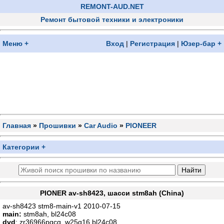
REMONT-AUD.NET
Ремонт бытовой техники и электроники
Меню +
Вход
|
Регистрация
|
Юзер-бар +
Главная
»
Прошивки
»
Car Audio
»
PIONEER
Категории +
PIONER av-sh8423, шасси stm8ah (China)
av-sh8423 stm8-main-v1 2010-07-15
main:
stm8ah, bl24c08
dvd
: zr36966pqcg, w25q16,bl24c08