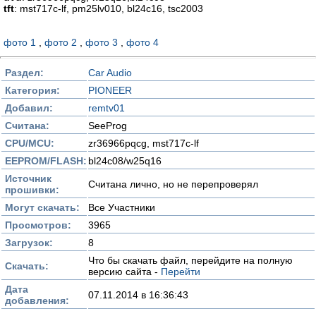
tft
: mst717c-lf, pm25lv010, bl24c16, tsc2003
фото 1
,
фото 2
,
фото 3
,
фото 4
Раздел:
Car Audio
Категория:
PIONEER
Добавил:
remtv01
Считана:
SeeProg
CPU/MCU:
zr36966pqcg, mst717c-lf
EEPROM/FLASH:
bl24c08/w25q16
Источник
Считана лично, но не перепроверял
прошивки:
Могут скачать:
Все Участники
Просмотров:
3965
Загрузок:
8
Что бы скачать файл, перейдите на полную
Скачать:
версию сайта -
Перейти
Дата
07.11.2014 в 16:36:43
добавления: