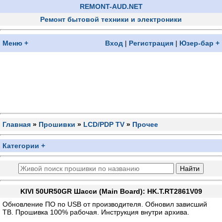
REMONT-AUD.NET
Ремонт бытовой техники и электроники
Меню +
Вход
|
Регистрация
|
Юзер-бар +
Главная
»
Прошивки
»
LCD/PDP TV
»
Прочее
Категории +
KIVI 50UR50GR Шасси (Main Board): HK.T.RT2861V09
Обновление ПО по USB от производителя. Обновил зависший
ТВ. Прошивка 100% рабочая. Инструкция внутри архива.