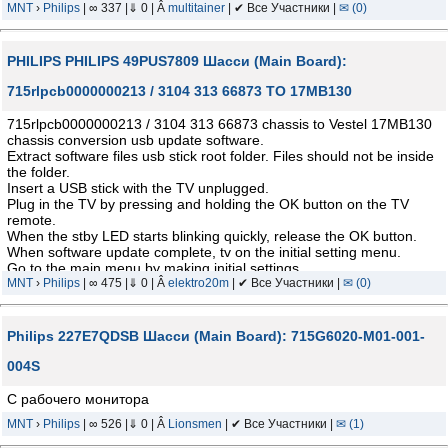
MNT
›
Philips
| ∞ 337 |⇓ 0 | Â
multitainer
| ✔ Все Участники |
✉ (0)
PHILIPS PHILIPS 49PUS7809 Шасси (Main Board):
715rlpcb0000000213 / 3104 313 66873 TO 17MB130
715rlpcb0000000213 / 3104 313 66873 chassis to Vestel 17MB130
chassis conversion usb update software.
Extract software files usb stick root folder. Files should not be inside
the folder.
Insert a USB stick with the TV unplugged.
Plug in the TV by pressing and holding the OK button on the TV
remote.
When the stby LED starts blinking quickly, release the OK button.
When software update complete, tv on the initial setting menu.
Go to the main menu by making initial settings.
Press menu+4725 to open service menu.
MNT
›
Philips
| ∞ 475 |⇓ 0 | Â
elektro20m
| ✔ Все Участники |
✉ (0)
(USB plugged) Go to USB operations section (not see, push remote
control up button ) and press ok.
Well done. Boot logo (Vestel) replaced (Philips Smart TV)
Philips 227E7QDSB Шасси (Main Board): 715G6020-M01-001-
Tested and verified.
004S
С рабочего монитора
MNT
›
Philips
| ∞ 526 |⇓ 0 | Â
Lionsmen
| ✔ Все Участники |
✉ (1)