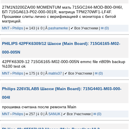
27M1N3200ZA/00 MOMENTUM мать 715GC244-MOD-B00-0H6I,
БП 715GA613-P02-000-001R, матрица TPM270WF1-LF4F.
Прошивки слиты лично с верификацией с монитора с битой
матрицей.
MNT
›
Philips
| ∞ 143 |⇓ 0 | Â
pashamerke
| ✔ Все Участники |
✉ (0)
PHILIPS 42PFK6309/12 Шасси (Main Board): 715G6165-M02-
000-005N
42PFK6309-12 715G6165-M02-000-005N emmc file rt809h backup
%100 test ok
MNT
›
Philips
| ∞ 175 |⇓ 0 | Â
matrix37
| ✔ Все Участники |
✉ (0)
Philips 226V3LAB5 Шасси (Main Board): 715G4401-M03-000-
004I
прошивка считана после ремонта Main
MNT
›
Philips
| ∞ 257 |⇓ 0 | Â
SANUK
| ✔ Все Участники |
✉ (0)