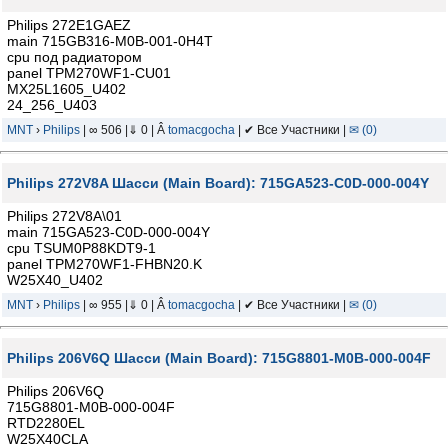
Philips 272E1GAEZ
main 715GB316-M0B-001-0H4T
cpu под радиатором
panel TPM270WF1-CU01
MX25L1605_U402
24_256_U403
MNT
›
Philips
| ∞ 506 |⇓ 0 | Â
tomacgocha
| ✔ Все Участники |
✉ (0)
Philips 272V8A Шасси (Main Board): 715GA523-C0D-000-004Y
Philips 272V8A\01
main 715GA523-C0D-000-004Y
cpu TSUM0P88KDT9-1
panel TPM270WF1-FHBN20.K
W25X40_U402
MNT
›
Philips
| ∞ 955 |⇓ 0 | Â
tomacgocha
| ✔ Все Участники |
✉ (0)
Philips 206V6Q Шасси (Main Board): 715G8801-M0B-000-004F
Philips 206V6Q
715G8801-M0B-000-004F
RTD2280EL
W25X40CLA