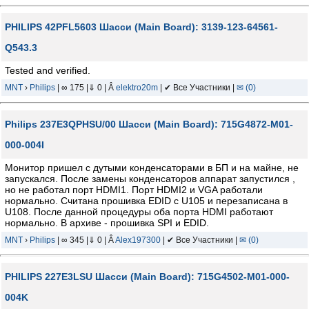
PHILIPS 42PFL5603 Шасси (Main Board): 3139-123-64561-
Q543.3
Tested and verified.
MNT
›
Philips
| ∞ 175 |⇓ 0 | Â
elektro20m
| ✔ Все Участники |
✉ (0)
Philips 237E3QPHSU/00 Шасси (Main Board): 715G4872-M01-
000-004I
Монитор пришел с дутыми конденсаторами в БП и на майне, не
запускался. После замены конденсаторов аппарат запустился ,
но не работал порт HDMI1. Порт HDMI2 и VGA работали
нормально. Считана прошивка EDID с U105 и перезаписана в
U108. После данной процедуры оба порта HDMI работают
нормально. В архиве - прошивка SPI и EDID.
MNT
›
Philips
| ∞ 345 |⇓ 0 | Â
Alex197300
| ✔ Все Участники |
✉ (0)
PHILIPS 227E3LSU Шасси (Main Board): 715G4502-M01-000-
004K