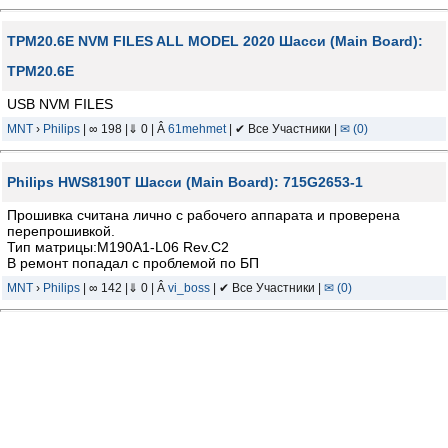
TPM20.6E NVM FILES ALL MODEL 2020 Шасси (Main Board):
TPM20.6E
USB NVM FILES
MNT
›
Philips
| ∞ 198 |⇓ 0 | Â
61mehmet
| ✔ Все Участники |
✉ (0)
Philips HWS8190T Шасси (Main Board): 715G2653-1
Прошивка считана лично с рабочего аппарата и проверена
перепрошивкой.
Тип матрицы:M190A1-L06 Rev.C2
В ремонт попадал с проблемой по БП
MNT
›
Philips
| ∞ 142 |⇓ 0 | Â
vi_boss
| ✔ Все Участники |
✉ (0)