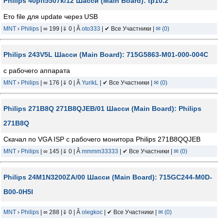
Philips 40pfl5507k/12 Шасси (Main Board): tp10.2
Ето file для update через USB
MNT
›
Philips
| ∞ 199 |⇓ 0 | Â
oto333
| ✔ Все Участники |
✉ (0)
Philips 243V5L Шасси (Main Board): 715G5863-M01-000-004C
с рабочего аппарата
MNT
›
Philips
| ∞ 176 |⇓ 0 | Â
YurikL
| ✔ Все Участники |
✉ (0)
Philips 271B8Q 271B8QJEB/01 Шасси (Main Board): Philips
271B8Q
Скачал по VGA ISP с рабочего монитора Philips 271B8QQJEB
MNT
›
Philips
| ∞ 145 |⇓ 0 | Â
mmmm33333
| ✔ Все Участники |
✉ (0)
Philips 24M1N3200ZA/00 Шасси (Main Board): 715GC244-M0D-
B00-0H5I
MNT
›
Philips
| ∞ 288 |⇓ 0 | Â
olegkoc
| ✔ Все Участники |
✉ (0)