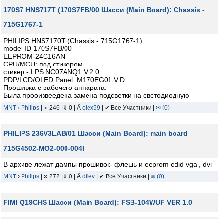
170S7 HNS717T (170S7FB/00 Шасси (Main Board): Chassis -
715G1767-1
PHILIPS HNS7170T (Chassis - 715G1767-1)
model ID 170S7FB/00
EEPROM-24C16AN
CPU/MCU: под стикером
стикер - LPS NC07ANQ1 V:2.0
PDP/LCD/OLED Panel: M170EG01 V.D
Прошивка с рабочего аппарата.
Была прооизвеедена замена подсветки на светодиодную
MNT
›
Philips
| ∞ 246 |⇓ 0 | Â
olex59
| ✔ Все Участники |
✉ (0)
PHILIPS 236V3LAB/01 Шасси (Main Board): main board
715G4502-MO2-000-004I
В архиве лежат дампы прошивок- флешь и eeprom edid vga , dvi
MNT
›
Philips
| ∞ 272 |⇓ 0 | Â
dflev
| ✔ Все Участники |
✉ (0)
FIMI Q19CHS Шасси (Main Board): FSB-104WUF VER 1.0