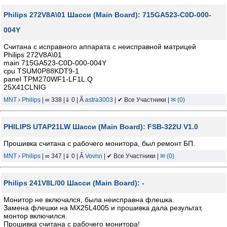
Philips 272V8A\01 Шасси (Main Board): 715GA523-C0D-000-
004Y
Считана с исправного аппарата с неисправной матрицей
Philips 272V8A\01
main 715GA523-C0D-000-004Y
cpu TSUM0P88KDT9-1
panel TPM270WF1-LF1L.Q
25X41CLNIG
MNT
›
Philips
| ∞ 338 |⇓ 0 | Â
astra3003
| ✔ Все Участники |
✉ (0)
PHILIPS UTAP21LW Шасси (Main Board): FSB-322U V1.0
Прошивка считана с рабочего монитора, был ремонт БП.
MNT
›
Philips
| ∞ 347 |⇓ 0 | Â
Vovnn
| ✔ Все Участники |
✉ (0)
Philips 241V8L/00 Шасси (Main Board): -
Монитор не включался, была неисправна флешка.
Замена флешки на MX25L4005 и прошивка дала результат,
монтор включился.
Прошивка считана с рабочего монитора!