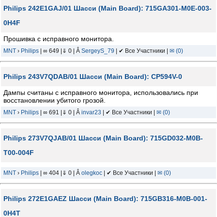
Philips 242E1GAJ/01 Шасси (Main Board): 715GA301-M0E-003-
0H4F
Прошивка с исправного монитора.
MNT
›
Philips
| ∞ 649 |⇓ 0 | Â
SergeyS_79
| ✔ Все Участники |
✉ (0)
Philips 243V7QDAB/01 Шасси (Main Board): CP594V-0
Дампы считаны с исправного монитора, использовались при
восстановлении убитого грозой.
MNT
›
Philips
| ∞ 691 |⇓ 0 | Â
invar23
| ✔ Все Участники |
✉ (0)
Philips 273V7QJAB/01 Шасси (Main Board): 715GD032-M0B-
T00-004F
MNT
›
Philips
| ∞ 404 |⇓ 0 | Â
olegkoc
| ✔ Все Участники |
✉ (0)
Philips 272E1GAEZ Шасси (Main Board): 715GB316-M0B-001-
0H4T