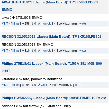
AIWA JH43TS18CS Шасси (Main Board): TP.SK508S.PB802
EMMC
aiwa JH43TS18CS EMMC
MNT
›
Philips
| ∞ 258 |⇓ 0 | Â
momotv
| ✔ Все Участники |
✉ (0)
RECSON 32.0515018 Шасси (Main Board): TP.SK516S.PB802
RECSON 32.0515018 EM EMMC
MNT
›
Philips
| ∞ 316 |⇓ 0 | Â
momotv
| ✔ Все Участники |
✉ (1)
Philips 275E1S/01 Шасси (Main Board): 715GA-391-M0E-B00-
0H4T
Считано с битого, рабочего монитора
MNT
›
Philips
| ∞ 294 |⇓ 0 | Â
Catk
| ✔ Все Участники |
✉ (0)
Philips HWS8220Q Шасси (Main Board): DAWBTBMB010 Rev:A
Аппарат с битой матрицей. Слил прошивку.