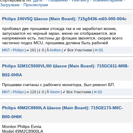
Сортировать по
:
Дате
·
Названию
·
Рейтингу
·
Комментариям
·
Загрузкам
·
Просмотрам
Philips 240V5Q Шасси (Main Board): 715g5436-m03-000-004c
пробовал две прошивки отсюда так и не заработал моник,
запускается но черный экран, меню не отображается, все
напряжения есть, пистоны до флэшек звонятся, скорее всего
частично подох MCU, прошивка должна быть рабочей
MNT
›
Philips
| ∞ 161 |⇓ 0 | Â
Antlion
| ✔ Все Участники |
✉ (0)
Philips 32M1C5500VL/00 Шасси (Main Board): 715GC611-M0B-
B02-0H5A
Прошивки считаны с рабочего монитора, был ремонт БП.
MNT
›
Philips
| ∞ 120 |⇓ 0 | Â
Vovnn
| ✔ Все Участники |
✉ (0)
Philips 49M2C8900LA Шасси (Main Board): 715GE173-M0C-
B00-0H6K
Monitor:Philips Evnia
Model:49M2C8900LA