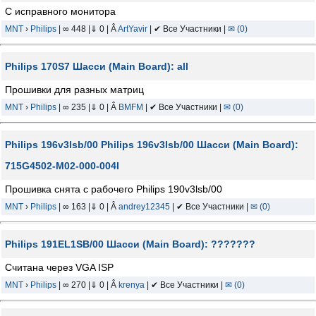
С исправного монитора
MNT
›
Philips
| ∞ 448 |⇓ 0 | Â
ArtYavir
| ✔ Все Участники |
✉ (0)
Philips 170S7 Шасси (Main Board): all
Прошивки для разных матриц
MNT
›
Philips
| ∞ 235 |⇓ 0 | Â
BMFM
| ✔ Все Участники |
✉ (0)
Philips 196v3lsb/00 Philips 196v3lsb/00 Шасси (Main Board):
715G4502-M02-000-004I
Прошивка снята с рабочего Philips 190v3lsb/00
MNT
›
Philips
| ∞ 163 |⇓ 0 | Â
andrey12345
| ✔ Все Участники |
✉ (0)
Philips 191EL1SB/00 Шасси (Main Board): ???????
Считана через VGA ISP
MNT
›
Philips
| ∞ 270 |⇓ 0 | Â
krenya
| ✔ Все Участники |
✉ (0)