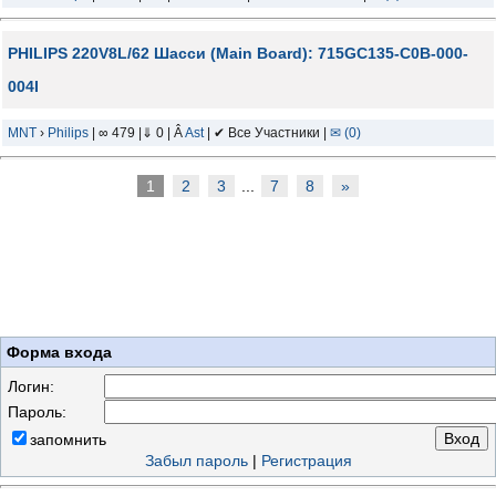
PHILIPS 220V8L/62 Шасси (Main Board): 715GC135-C0B-000-
004I
MNT
›
Philips
| ∞ 479 |⇓ 0 | Â
Ast
| ✔ Все Участники |
✉ (0)
1
2
3
...
7
8
»
Форма входа
Логин:
Пароль:
запомнить
Забыл пароль
|
Регистрация