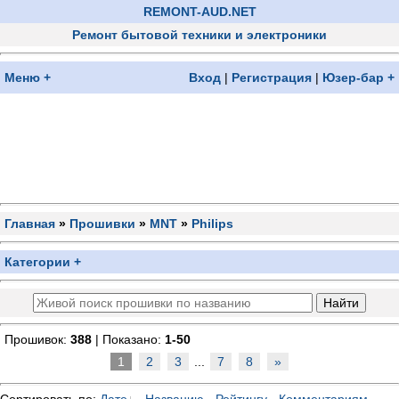
REMONT-AUD.NET
Ремонт бытовой техники и электроники
Меню +
Вход
|
Регистрация
|
Юзер-бар +
Главная
»
Прошивки
»
MNT
»
Philips
Категории +
Прошивок:
388
| Показано:
1-50
1
2
3
...
7
8
»