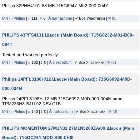
Philips 32PHH4101-88 MB.715G6947-M02-000-004Y
MNT
›
Philips
| ∞ 111 |⇓ 0 | Â
harhasflorin
| ✔ Все Участники |
✉ (0)
PHILIPS 43PFS4131 Шасси (Main Board): 715G8232-M01-B00-
004T
Tested and worked perfectly
MNT
›
Philips
| ∞ 162 |⇓ 0 | Â
elektro20m
| ✔ Все Участники |
✉ (0)
Philips 24PFL3108H/12 Шасси (Main Board): 715G6092-M0D-
000-004N
Philips 24PFL3108H-12 MB.715G6092-M0D-000-004N panel
TPM236H3-BJ1L02 REV.C1B
MNT
›
Philips
| ∞ 143 |⇓ 0 | Â
harhasflorin
| ✔ Все Участники |
✉ (0)
PHILIPS MOMENTUM 27M1N32 27M1N3200ZA/00 Шасси (Main
Board): 715GC244-MOD-B00-0H6I