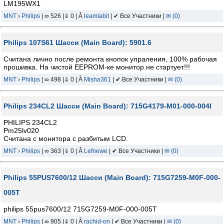
LM195WX1
MNT
›
Philips
| ∞ 526 |⇓ 0 | Â
leamlabit
| ✔ Все Участники |
✉ (0)
Philips 107S61 Шасси (Main Board): 5901.6
Считана лично после ремонта кнопок упраления, 100% рабочая
прошивка. На чистой EEPROM-ке монитор не стартует!!!
MNT
›
Philips
| ∞ 498 |⇓ 0 | Â
Misha361
| ✔ Все Участники |
✉ (0)
Philips 234CL2 Шасси (Main Board): 715G4179-M01-000-004I
PHILIPS 234CL2
Pm25lv020
Считана с монитора с разбитым LCD.
MNT
›
Philips
| ∞ 363 |⇓ 0 | Â
Lefnewe
| ✔ Все Участники |
✉ (0)
Philips 55PUS7600/12 Шасси (Main Board): 715G7259-M0F-000-
005T
philips 55pus7600/12 715G7259-M0F-000-005T
MNT
›
Philips
| ∞ 905 |⇓ 0 | Â
rachid-on
| ✔ Все Участники |
✉ (0)