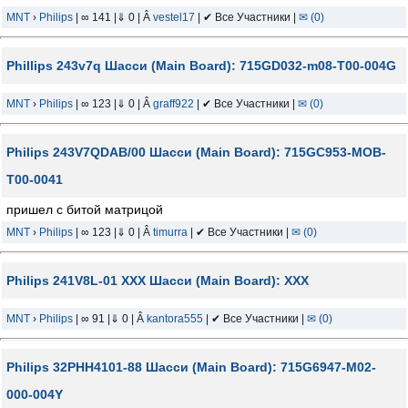
MNT
›
Philips
| ∞ 141 |⇓ 0 | Â
vestel17
| ✔ Все Участники |
✉ (0)
Phillips 243v7q Шасси (Main Board): 715GD032-m08-T00-004G
MNT
›
Philips
| ∞ 123 |⇓ 0 | Â
graff922
| ✔ Все Участники |
✉ (0)
Philips 243V7QDAB/00 Шасси (Main Board): 715GC953-MOB-
T00-0041
пришел с битой матрицой
MNT
›
Philips
| ∞ 123 |⇓ 0 | Â
timurra
| ✔ Все Участники |
✉ (0)
Philips 241V8L-01 XXX Шасси (Main Board): XXX
MNT
›
Philips
| ∞ 91 |⇓ 0 | Â
kantora555
| ✔ Все Участники |
✉ (0)
Philips 32PHH4101-88 Шасси (Main Board): 715G6947-M02-
000-004Y