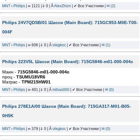
MNT
›
Philips
| ∞ 1121 |⇓ 0 | Â
AlexZhizn
| ✔ Все Участники |
✉ (2)
Philips 24V7QDSB/01 Шасси (Main Board): 715GC953-M0E-T00-
004F
MNT
›
Philips
| ∞ 606 |⇓ 0 | Â
olegkoc
| ✔ Все Участники |
✉ (1)
Philips 223V5L Шасси (Main Board): 715G5846-m01-000-004c
Маин -
715G5846-m01-000-004c
проц -
TSUMU18VR6
Матрас -
TPM215HW01
MNT
›
Philips
| ∞ 401 |⇓ 0 | Â
mihas000
| ✔ Все Участники |
✉ (0)
Philips 278E1A/00 Шасси (Main Board): 715GA317-M01-B05-
0H5K
MNT
›
Philips
| ∞ 379 |⇓ 0 | Â
olegkoc
| ✔ Все Участники |
✉ (0)