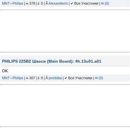
MNT
›
Philips
| ∞ 378 |⇓ 0 | Â
Alexanderro
| ✔ Все Участники |
✉ (0)
PHILIPS 225B2 Шасси (Main Board): 4h.13u01.a01
OK
MNT
›
Philips
| ∞ 307 |⇓ 0 | Â
jorobiba
| ✔ Все Участники |
✉ (0)