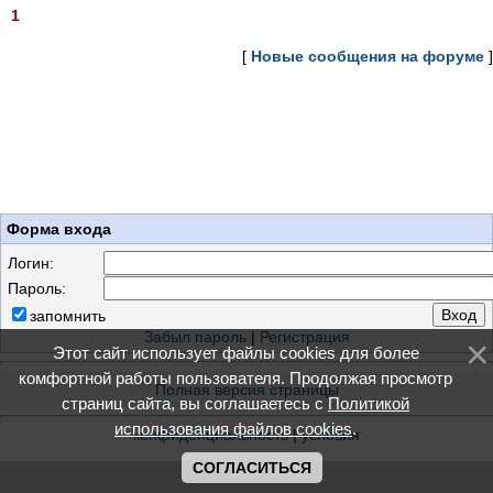
1
[
Новые сообщения на форуме
]
Форма входа
Логин:
Пароль:
запомнить
Забыл пароль
|
Регистрация
Этот сайт использует файлы cookies для более
комфортной работы пользователя. Продолжая просмотр
Полная версия страницы
страниц сайта, вы соглашаетесь с
Политикой
использования файлов cookies
.
конфиденциальность
|
условия
СОГЛАСИТЬСЯ