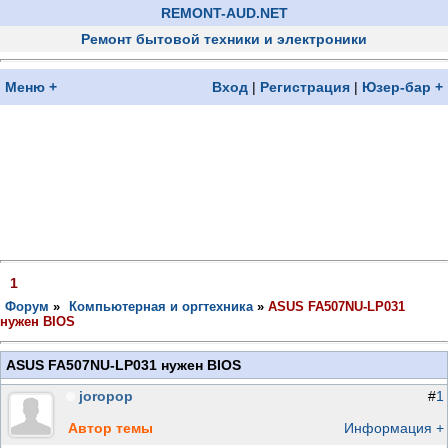
REMONT-AUD.NET
Ремонт бытовой техники и электроники
Меню +
Вход
|
Регистрация
|
Юзер-бар +
1
Форум
»
Компьютерная и оргтехника
»
ASUS FA507NU-LP031
нужен BIOS
ASUS FA507NU-LP031 нужен BIOS
joropop
#
1
Автор темы
Информация +