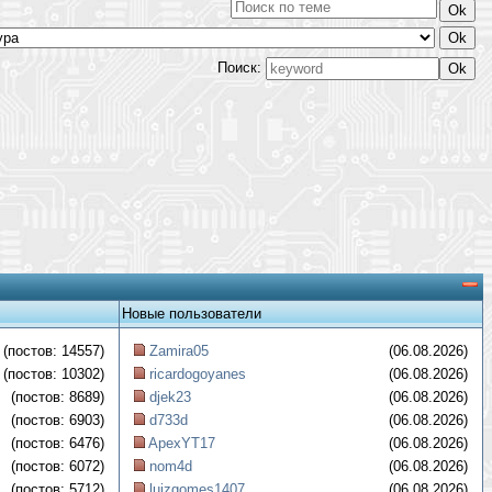
Поиск:
Новые пользователи
(постов: 14557)
Zamira05
(06.08.2026)
(постов: 10302)
ricardogoyanes
(06.08.2026)
(постов: 8689)
djek23
(06.08.2026)
(постов: 6903)
d733d
(06.08.2026)
(постов: 6476)
ApexYT17
(06.08.2026)
(постов: 6072)
nom4d
(06.08.2026)
(постов: 5712)
luizgomes1407
(06.08.2026)