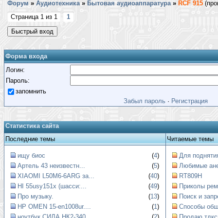
Форум
»
Аудиотехника
»
Бытовая аудиоаппаратура
»
RCF 915
(про
Страница
1
из
1
1
Форма входа
Логин:
Пароль:
запомнить
Забыл пароль
·
Регистрация
Статистика сайта
Последние темы
Читаемые темы
ищу биос
(
4
)
Для поднятия
Артель 43 неизвестн...
(
5
)
Любимые ан
XIAOMI L50M6-6ARG за...
(
40
)
RT809H
HI 55usy151x (шасси:...
(
49
)
Приколы рем
Про музыку.
(
13
)
Поиск и запр
HP OMEN 15-en1008ur....
(
1
)
Способы обще
ноутбук СИЛА НК2-340...
(
2
)
Продаю тдкс