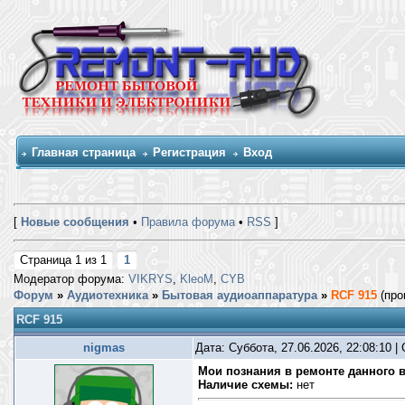
Главная страница
Регистрация
Вход
[
Новые сообщения
•
Правила форума
•
RSS
]
Страница
1
из
1
1
Модератор форума:
VIKRYS
,
KleoM
,
CYB
Форум
»
Аудиотехника
»
Бытовая аудиоаппаратура
»
RCF 915
(про
RCF 915
nigmas
Дата: Суббота, 27.06.2026, 22:08:10 
Мои познания в ремонте данного в
Наличие схемы:
нет