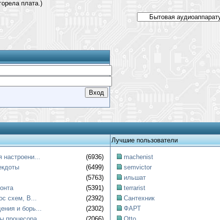
горела плата.)
Лучшие пользователи
 настроени...
(6936)
machenist
екдоты
(6499)
semvictor
(5763)
ильшат
онта
(5391)
terrarist
ос схем, B...
(2392)
Сантехник
ния и борь...
(2302)
ФАРТ
ы процесора...
(2066)
Otto