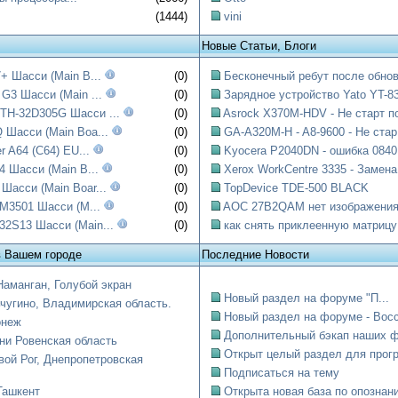
(1444)
vini
Новые Статьи, Блоги
+ Шасси (Main B...
(0)
Бесконечный ребут после обнов
G3 Шасси (Main ...
(0)
Зарядное устройство Yato YT-83
H-32D305G Шасси ...
(0)
Asrock X370M-HDV - Не старт по
 Шасси (Main Boa...
(0)
GA-A320M-H - A8-9600 - Не стар.
r A64 (C64) EU...
(0)
Kyocera P2040DN - ошибка 0840:
4 Шасси (Main B...
(0)
Xerox WorkCentre 3335 - Замена.
асси (Main Boar...
(0)
TopDevice TDE-500 BLACK
DM3501 Шасси (M...
(0)
AOC 27B2QAM нет изображени
2S13 Шасси (Main...
(0)
как снять приклеенную матрицу
в Вашем городе
Последние Новости
Наманган, Голубой экран
Новый раздел на форуме "П...
чугино, Владимирская область.
Новый раздел на форуме - Восст
онеж
Дополнительный бэкап наших ф
ни Ровенская область
Открыт целый раздел для прогр
вой Рог, Днепропетровская
Подписаться на тему
Ташкент
Открыта новая база по опознани