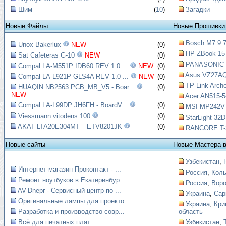
Шим
(
10
)
Загадки
Новые Файлы
Новые Прошивки
Bosch M7.9.7
Unox Bakerlux
NEW
(0)
HP ZBook 15 
Sat Cafeteras G-10
NEW
(0)
PANASONIC T
Compal LA-M551P IDB60 REV 1.0 ...
NEW
(0)
Asus VZ27AQ
Compal LA-L921P GLS4A REV 1.0 ...
NEW
(0)
TP-Link Arche
HUAQIN NB2563 PCB_MB_V5 - Boar...
(0)
NEW
Acer AN515-5
Compal LA-L99DP JH6FH - BoardV...
(0)
MSI MP242V Ш
Viessmann vitodens 100
(0)
StarLight 32
AKAI_LTA20E304MT__ETV8201JK
(0)
RANCORE T-3
Новые сайты
Новые Мастера 
Узбекистан
,
Интернет-магазин Проконтакт - ...
Россия
,
Коль
Ремонт ноутбуков в Екатеринбур...
Россия
,
Вор
AV-Dnepr - Сервисный центр по ...
Украина
,
Сар
Оригинальные лампы для проекто...
Украина
,
Кри
Разработка и производство совр...
область
Всё для печатных плат
Узбекистан
,