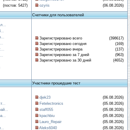
(постов: 5427)
ozyris
(06.08.2026)
Счетчики для пользователей
л...
...
...
Зарегистрировано всего
(398617)
..
Зарегистрировано сегодня
(169)
...
Зарегистрировано вчера
(137)
Зарегистрировано за 7 дней
(963)
..
Зарегистрировано за 30 дней
(4652)
я
Участники прошедшие тест
djek23
(06.08.2026)
...
Fetelectronics
(05.08.2026)
ай...
staff055
(05.08.2026)
а...
kpachbiu
(05.08.2026)
Lauro_Repair
(05.08.2026)
...
Aleks6040
(05.08.2026)