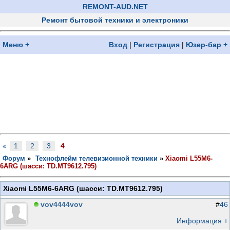
REMONT-AUD.NET
Ремонт бытовой техники и электроники
Меню +
Вход
|
Регистрация
|
Юзер-бар +
«
1
2
3
4
Форум
»
Технофлейм телевизионной техники
»
Xiaomi L55M6-
6ARG (шасси: TD.MT9612.795)
Xiaomi L55M6-6ARG (шасси: TD.MT9612.795)
vov4444vov
#
46
Информация +