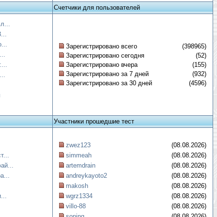
Счетчики для пользователей
л...
...
...
Зарегистрировано всего
(398965)
..
Зарегистрировано сегодня
(52)
...
Зарегистрировано вчера
(155)
Зарегистрировано за 7 дней
(932)
..
Зарегистрировано за 30 дней
(4596)
я
Участники прошедшие тест
zwez123
(08.08.2026)
...
simmeah
(08.08.2026)
ай...
artemdrain
(08.08.2026)
а...
andreykayoto2
(08.08.2026)
makosh
(08.08.2026)
...
wgrz1334
(08.08.2026)
villo-88
(08.08.2026)
soning
(08.08.2026)