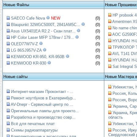
Новые Файлы
Новые Прошивки
HP probook 4
SAECO Cafe Nova
NEW
(0)
Amentmen X99
Blaupunkt 32WGC5000T, 2841AM5C...
(0)
No name chin
Asus UX5401EA R2.2 - Скан плат...
(0)
AOC G2590FX
HP Color Laser MFP 178nw / 179...
(0)
HYUNDAI H-L
OLED77W7V-Z
(0)
ТРИКОЛОР Т
LG 86SJ957V-ZA
(0)
AVL T141 DVB
KENWOOD KR-950, KR-950B
(0)
HYUNDAI H-
KENWOOD KR-930
(0)
Sat Integral
Новые сайты
Новые Мастера 
Узбекистан
,
Интернет-магазин Проконтакт - ...
Россия
,
Коль
Ремонт ноутбуков в Екатеринбур...
Россия
,
Вор
AV-Dnepr - Сервисный центр по ...
Украина
,
Сар
Оригинальные лампы для проекто...
Украина
,
Кри
Разработка и производство совр...
область
Всё для печатных плат
Узбекистан
,
Схемы радиоаппаратуры
Россия
,
Ирку
Свердловский 
Комплектующие и аксессуары для...