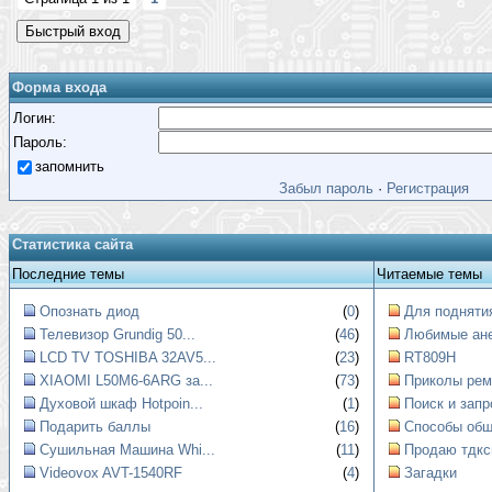
Форма входа
Логин:
Пароль:
запомнить
Забыл пароль
·
Регистрация
Статистика сайта
Последние темы
Читаемые темы
Опознать диод
(
0
)
Для поднятия
Телевизор Grundig 50...
(
46
)
Любимые ан
LCD TV TOSHIBA 32AV5...
(
23
)
RT809H
XIAOMI L50M6-6ARG за...
(
73
)
Приколы рем
Духовой шкаф Hotpoin...
(
1
)
Поиск и запр
Подарить баллы
(
16
)
Способы обще
Сушильная Машина Whi...
(
11
)
Продаю тдкс
Videovox AVT-1540RF
(
4
)
Загадки