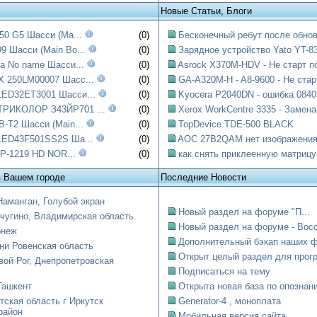
Новые Статьи, Блоги
50 G5 Шасси (Ma...
(0)
Бесконечный ребут после обнов
 Шасси (Main Bo...
(0)
Зарядное устройство Yato YT-83
a No name Шасси...
(0)
Asrock X370M-HDV - Не старт по
 250LM00007 Шасс...
(0)
GA-A320M-H - A8-9600 - Не стар.
ED32ET3001 Шасси...
(0)
Kyocera P2040DN - ошибка 0840:
РИКОЛОР З43ЙР701 ...
(0)
Xerox WorkCentre 3335 - Замена.
-T2 Шасси (Main...
(0)
TopDevice TDE-500 BLACK
LED43F501SS2S Ша...
(0)
AOC 27B2QAM нет изображени
 SP-1219 HD NOR...
(0)
как снять приклеенную матрицу
в Вашем городе
Последние Новости
Наманган, Голубой экран
Новый раздел на форуме "П...
чугино, Владимирская область.
Новый раздел на форуме - Восст
онеж
Дополнительный бэкап наших ф
ни Ровенская область
Открыт целый раздел для прогр
вой Рог, Днепропетровская
Подписаться на тему
Ташкент
Открыта новая база по опознани
тская область г Иркутск
Generator-4 , моноплата
район
Мобильная версия сайта