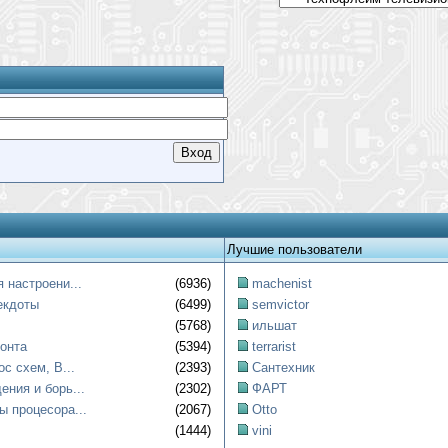
Лучшие пользователи
 настроени...
(6936)
machenist
екдоты
(6499)
semvictor
(5768)
ильшат
онта
(5394)
terrarist
ос схем, B...
(2393)
Сантехник
ния и борь...
(2302)
ФАРТ
ы процесора...
(2067)
Otto
(1444)
vini