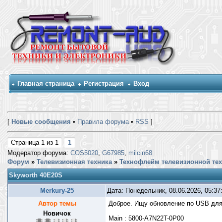
Главная страница
Регистрация
Вход
[
Новые сообщения
•
Правила форума
•
RSS
]
Страница
1
из
1
1
Модератор форума:
COS5020
,
G67985
,
milcin68
Форум
»
Телевизионная техника
»
Технофлейм телевизионной те
Skyworth 40E20S
Merkury-25
Дата: Понедельник, 08.06.2026, 05:3
Автор темы
Доброе. Ищу обновление по USB для
Новичок
Main : 5800-A7N22T-0P00