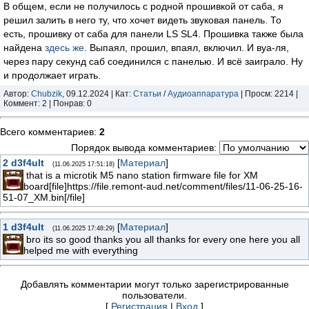
В общем, если не получилось с родной прошивкой от саба, я
решил залить в него ту, что хочет видеть звуковая панель. То
есть, прошивку от саба для панели LS SL4. Прошивка также была
найдена
здесь же
. Выпаял, прошил, впаял, включил. И вуа-ля,
через пару секунд саб соединился с панелью. И всё заиграло. Ну
и продолжает играть.
Автор:
Chubzik
, 09.12.2024 | Кат:
Статьи
/
Аудиоаппаратура
| Просм: 2214 |
Коммент: 2 | Понрав: 0
Всего комментариев
:
2
Порядок вывода комментариев:
2
d3f4ult
[
Материал
]
(11.06.2025 17:51:18)
that is a microtik M5 nano station firmware file for XM
board[file]https://file.remont-aud.net/comment/files/11-06-25-16-
51-07_XM.bin[/file]
1
d3f4ult
[
Материал
]
(11.06.2025 17:48:29)
bro its so good thanks you all thanks for every one here you all
helped me with everything
Добавлять комментарии могут только зарегистрированные
пользователи.
[
Регистрация
|
Вход
]