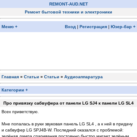
REMONT-AUD.NET
Ремонт бытовой техники и электроники
Меню +
Вход
|
Регистрация
|
Юзер-бар +
Главная
»
Статьи
»
Статьи
»
Аудиоаппаратура
Категории +
Про привязку сабвуфера от панели LG SJ4 к панели LG SL4
Всех приветствую.
Мне попалась в руки звуковая панель LG SL4 , а к ней в придачу
и сабвуфер LG SPJ4B-W. Последний оказался с проблемой:
зелёная лампа спаривания постоянно быстро мигает зелёным