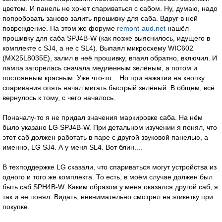
цветом. И панель не хочет спариваться с сабом. Ну, думаю, надо
попробовать заново залить прошивку для саба. Вдруг в ней
повреждение. На этом же форуме
remont-aud.net
нашёл
прошивку для саба SPJ4B-W (как позже выяснилось, идущего в
комплекте с SJ4, а не с SL4). Выпаял микросхему WIC602
(MX25L8035E), залил в неё прошивку, впаял обратно, включил. И
лампа загорелась сначала медленным зелёным, а потом и
постоянным красным. Уже что-то... Но при нажатии на кнопку
спаривания опять начал мигать быстрый зелёный. В общем, всё
вернулось к тому, с чего началось.
Поначалу-то я не придал значения маркировке саба. На нём
было указано LG SPJ4B-W. При детальном изучении я понял, что
этот саб должен работать в паре с другой звуковой панелью, а
именно, LG SJ4. А у меня SL4. Вот блин....
В техподдержке LG сказали, что спариваться могут устройства из
одного и того же комплекта. То есть, в моём случае должен был
быть саб SPH4B-W. Каким образом у меня оказался другой саб, я
так и не понял. Видать, невнимательно смотрел на этикетку при
покупке.