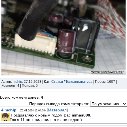
Автор:
mchip
, 27.12.2023 | Кат:
Статьи
/
Телеаппаратура
| Просм: 1607 |
Коммент: 4 | Понрав: 0
Всего комментариев
:
4
Порядок вывода комментариев:
4
mchip
[
Материал
]
(02.01.2024 12:04:08)
Поздравляю с новым годом Вас
mihas000
,
Так я 11 шт. прилепил.. а их не видно )