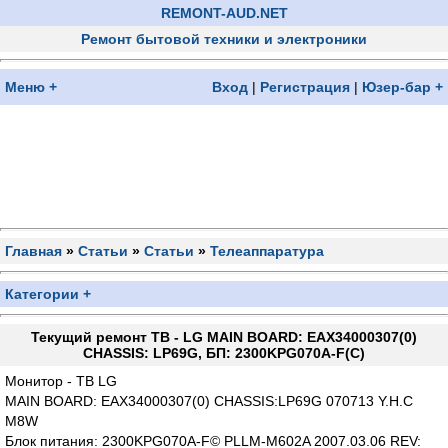
REMONT-AUD.NET
Ремонт бытовой техники и электроники
Меню +
Вход
|
Регистрация
|
Юзер-бар +
Главная
»
Статьи
»
Статьи
»
Телеаппаратура
Категории +
Текущий ремонт ТВ - LG MAIN BOARD: EAX34000307(0)
CHASSIS: LP69G, БП: 2300KPG070A-F(C)
Монитор - ТВ LG
MAIN BOARD: EAX34000307(0) CHASSIS:LP69G 070713 Y.H.C
M8W
Блок питания: 2300KPG070A-F© PLLM-M602A 2007.03.06 REV: