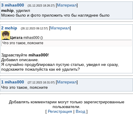
3
mihas000
[
Материал
]
(31.12.2023 18:26:27)
mchip
, удилил
Можно было и фото приложить что бы нагляднее было
2
mchip
[
Материал
]
(28.12.2023 09:12:57)
Цитата
mihas000
(
)
Что это такое, поясните
Здравствуйте
mihas000
!
Добавил описание.
Я случайно продублировал пустую статью, увидел не сразу,
подскажите пожалуйста как её удалить?
1
mihas000
[
Материал
]
(27.12.2023 16:31:07)
Что это такое, поясните
Добавлять комментарии могут только зарегистрированные
пользователи.
[
Регистрация
|
Вход
]