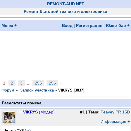
REMONT-AUD.NET
Ремонт бытовой техники и электроники
Меню +
Вход
|
Регистрация
|
Юзер-бар +
1
2
3
…
255
256
»
Форум
»
Записи участника
»
VIKRYS [
3837
]
Результаты поиска
VIKRYS
(Модер)
#
1
| Тема:
Peavey PR 15D
Информация +
Цитата
CYB
(
)