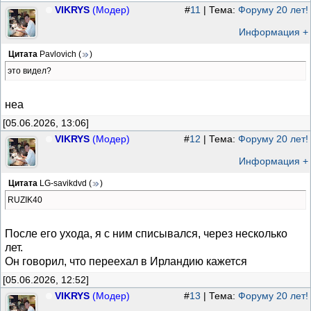
VIKRYS
(Модер)
#
11
| Тема:
Форуму 20 лет!
Информация +
Цитата
Pavlovich
(
)
это видел?
неа
[05.06.2026, 13:06]
VIKRYS
(Модер)
#
12
| Тема:
Форуму 20 лет!
Информация +
Цитата
LG-savikdvd
(
)
RUZIK40
После его ухода, я с ним списывался, через несколько
лет.
Он говорил, что переехал в Ирландию кажется
[05.06.2026, 12:52]
VIKRYS
(Модер)
#
13
| Тема:
Форуму 20 лет!