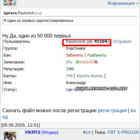
Информация +
Цитата
Pavlovich
(
)
Я один из первых зарегистрированных
Ну Да, один из 50 000 первых
Скачать файл можно после регистрации
регистрация
|
вх
од
[05.06.2026, 12:51]
VIKRYS
(Модер)
#
14
| Тема:
FBT X-PRO15A