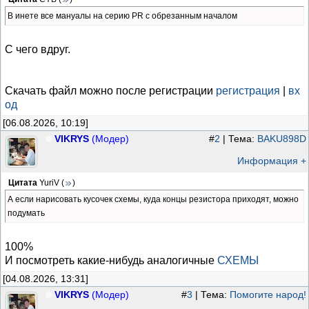
В инете все мануалы на серию PR с обрезанным началом
С чего вдруг.
Скачать файл можно после регистрации
регистрация
|
вх
од
[06.08.2026, 10:19]
VIKRYS
(Модер)
#
2
| Тема:
BAKU898D
Информация +
Цитата
YuriV
(
)
А если нарисовать кусочек схемы, куда концы резистора приходят, можно
подумать
100%
И посмотреть какие-нибудь аналогичные
СХЕМЫ
[04.08.2026, 13:31]
VIKRYS
(Модер)
#
3
| Тема:
Помогите народ!