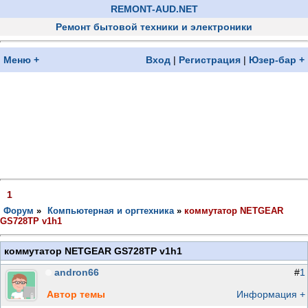
REMONT-AUD.NET
Ремонт бытовой техники и электроники
Меню +
Вход
|
Регистрация
|
Юзер-бар +
1
Форум
»
Компьютерная и оргтехника
»
коммутатор NETGEAR
GS728TP v1h1
коммутатор NETGEAR GS728TP v1h1
andron66
#
1
Автор темы
Информация +