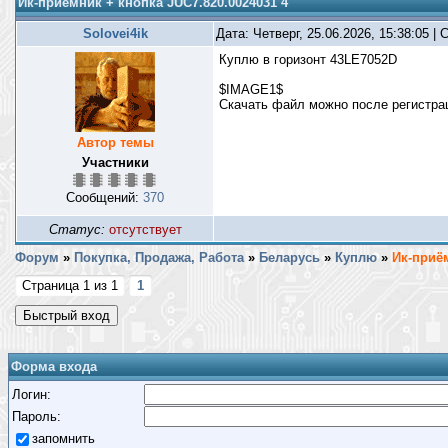
Ик-приёмник + кнопка JUC7.820.0024031 4
Solovei4ik
Дата: Четверг, 25.06.2026, 15:38:05 
Куплю в горизонт 43LE7052D
$IMAGE1$
Скачать файл можно после регистр
Автор темы
Участники
Сообщений:
370
Статус:
отсутствует
Форум
»
Покупка, Продажа, Работа
»
Беларусь
»
Куплю
»
Ик-приём
Страница
1
из
1
1
Форма входа
Логин:
Пароль:
запомнить