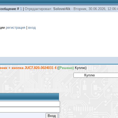
| Сообщение #
1
|
Отредактировал:
Solovei4ik
-
Вторник, 30.06.2026, 12:06:
ации
регистрация
|
вход
ник + кнопка JUC7.820.0024031 4
(
(Решено)
Куплю)