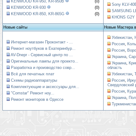
KENWOOD KR-950, KR-950B
(0)
Sony KLV-40B
KENWOOD KR-930
(0)
SAMSUNG LE4
KENWOOD KR-850, KR-865G
(0)
KHONS G2Y Ш
Новые сайты
Новые Мастера 
Узбекистан
,
Интернет-магазин Проконтакт - ...
Россия
,
Коль
Ремонт ноутбуков в Екатеринбур...
Россия
,
Вор
AV-Dnepr - Сервисный центр по ...
Украина
,
Сар
Оригинальные лампы для проекто...
Украина
,
Кри
Разработка и производство совр...
область
Всё для печатных плат
Узбекистан
,
Схемы радиоаппаратуры
Россия
,
Ирку
Свердловский 
Комплектующие и аксессуары для...
Россия
,
Кура
"Comstar" Ремонт ноу...
Украина
,
Пол
Ремонт мониторов в Одессе
Туркмениста