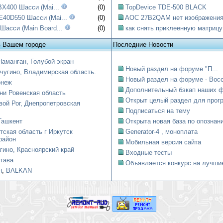
X400 Шасси (Mai...
(0)
TopDevice TDE-500 BLACK
0D550 Шасси (Mai...
(0)
AOC 27B2QAM нет изображени
асси (Main Board...
(0)
как снять приклеенную матрицу
в Вашем городе
Последние Новости
Наманган, Голубой экран
Новый раздел на форуме "П...
чугино, Владимирская область.
Новый раздел на форуме - Восст
онеж
Дополнительный бэкап наших ф
ни Ровенская область
Открыт целый раздел для прогр
вой Рог, Днепропетровская
Подписаться на тему
Ташкент
Открыта новая база по опознани
тская область г Иркутск
Generator-4 , моноплата
район
Мобильная версия сайта
гино, Красноярский край
Входные тесты
тава
Объявляется конкурс на лучшие
н
,
BALKAN