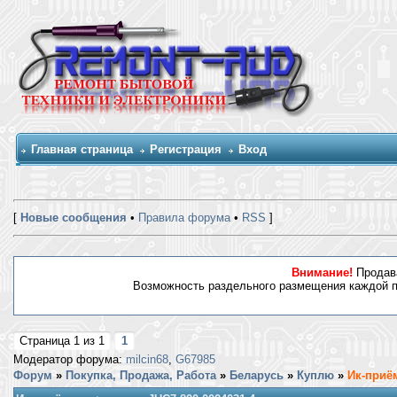
Главная страница
Регистрация
Вход
[
Новые сообщения
•
Правила форума
•
RSS
]
Внимание!
Продава
Возможность раздельного размещения каждой по
Страница
1
из
1
1
Модератор форума:
milcin68
,
G67985
Форум
»
Покупка, Продажа, Работа
»
Беларусь
»
Куплю
»
Ик-приём