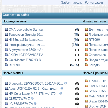
Забыл пароль
·
Регистрация
Статистика сайта
Последние темы
Читаемые темы
СМА eco bubble Samsu...
(
6
)
Для поднятия
Телевизор Grundig 50...
(
45
)
Любимые ан
HI 55usy151x (шасси:...
(
66
)
RT809H
Фотографии участнико...
(
189
)
Приколы рем
Акумулятори 3500 mAh...
(
1
)
Поиск и запр
AKIRA LCT-D22V82ST A...
(
1
)
Способы обще
GoldMaster T-707HD D...
(
1
)
Продаю тдкс
RT809H
(
5765
)
Загадки
Новые Файлы
Новые Прошивки
ТРИКОЛОР Т
Blaupunkt 32WGC5000T, 2841AM5C...
(0)
KIVI 65U740L
Asus UX5401EA R2.2 - Скан плат...
(0)
SONY KD-65X
HP Color Laser MFP 178nw / 179...
(0)
Metz 40MTD4
OLED77W7V-Z
(0)
Braun IS5145
LG 86SJ957V-ZA
(0)
Brother DCP 