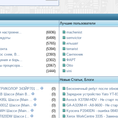
Лучшие пользователи
 настроени...
(6936)
machenist
екдоты
(6499)
semvictor
(5765)
ильшат
онта
(5394)
terrarist
ос схем, B...
(2393)
Сантехник
ния и борь...
(2302)
ФАРТ
ы процесора...
(2067)
Otto
(1444)
vini
Новые Статьи, Блоги
РИКОЛОР З43ЙР701 ...
(0)
Бесконечный ребут после обнов
B Шасси (Main B...
(0)
Зарядное устройство Yato YT-83
85L Шасси (Main ...
(0)
Asrock X370M-HDV - Не старт по
001Z Шасси (Main...
(0)
GA-A320M-H - A8-9600 - Не стар.
WH Шасси (Main...
(0)
Kyocera P2040DN - ошибка 0840:
T820DW Шасси (...
(0)
Xerox WorkCentre 3335 - Замена.