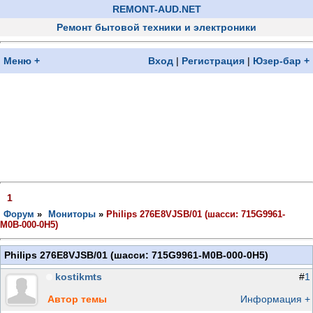
REMONT-AUD.NET
Ремонт бытовой техники и электроники
Меню +
Вход
|
Регистрация
|
Юзер-бар +
1
Форум
»
Монитoры
»
Philips 276E8VJSB/01 (шасси: 715G9961-
M0B-000-0H5)
Philips 276E8VJSB/01 (шасси: 715G9961-M0B-000-0H5)
kostikmts
#
1
Автор темы
Информация +