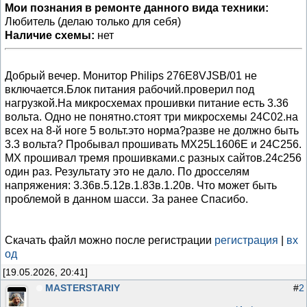
Мои познания в ремонте данного вида техники:
Любитель (делаю только для себя)
Наличие схемы:
нет
Добрый вечер. Монитор Philips 276E8VJSB/01 не
включается.Блок питания рабочий.проверил под
нагрузкой.На микросхемах прошивки питание есть 3.36
вольта. Одно не понятно.стоят три микросхемы 24C02.на
всех на 8-й ноге 5 вольт.это норма?разве не должно быть
3.3 вольта? Пробывал прошивать MX25L1606E и 24C256.
MX прошивал тремя прошивками.с разных сайтов.24c256
один раз. Результату это не дало. По дросселям
напряжения: 3.36в.5.12в.1.83в.1.20в. Что может быть
проблемой в данном шасси. За ранее Спасибо.
Скачать файл можно после регистрации
регистрация
|
вх
од
[19.05.2026, 20:41]
MASTERSTARIY
#
2