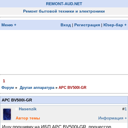
REMONT-AUD.NET
Ремонт бытовой техники и электроники
Меню +
Вход
|
Регистрация
|
Юзер-бар +
1
Форум
»
Другая аппаратура
»
APC BV500I-GR
APC BV500I-GR
Hasenzik
#
1
Автор темы
Информация +
Ищу прошивку на ИБП APC BV500I-GR, процессор