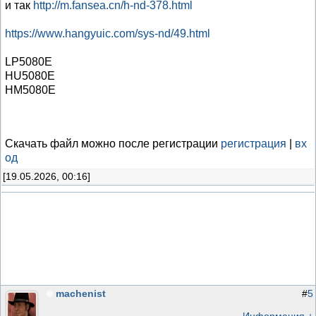
и так
http://m.fansea.cn/h-nd-378.html
https://www.hangyuic.com/sys-nd/49.html
LP5080E
HU5080E
HM5080E
Скачать файл можно после регистрации
регистрация
|
вх
од
[19.05.2026, 00:16]
machenist
#
5