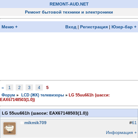
REMONT-AUD.NET
Ремонт бытовой техники и электроники
Меню +
Вход
|
Регистрация
|
Юзер-бар +
«
1
2
3
4
5
Форум
»
LCD (ЖК) телевизоры
»
LG 55uu661h (шасси:
EAX67148503(1.0))
LG 55uu661h (шасси: EAX67148503(1.0))
mikmik709
#
61
Информация +