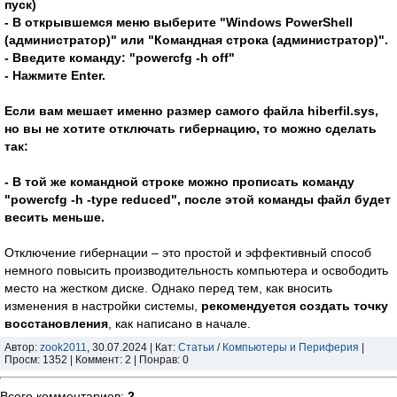
пуск)
- В открывшемся меню выберите "Windows PowerShell
(администратор)" или "Командная строка (администратор)".
- Введите команду: "powercfg -h off"
- Нажмите Enter.
Если вам мешает именно размер самого файла hiberfil.sys,
но вы не хотите отключать гибернацию, то можно сделать
так:
- В той же командной строке можно прописать команду
"powercfg -h -type reduced", после этой команды файл будет
весить меньше.
Отключение гибернации – это простой и эффективный способ
немного повысить производительность компьютера и освободить
место на жестком диске. Однако перед тем, как вносить
изменения в настройки системы,
рекомендуется создать точку
восстановления
, как написано в начале.
Автор:
zook2011
, 30.07.2024 | Кат:
Статьи
/
Компьютеры и Периферия
|
Просм: 1352 | Коммент: 2 | Понрав: 0
Всего комментариев
:
2