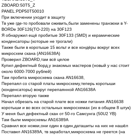
ZBOARD:50T5_Z
PANEL:PDP50T50010
При включении уходит в защиту
Тв уже где-то пробовали оживить,были заменены транзюки в Y-
BORDе 30F126(TO-220) на 30F123
Я обнаружил ещё пробитые 30F133 (SMD) и керамические
конденсаторы (которые не трогали)
Также были в коротыше 15 вольт и все кондёры вокруг всех
микросхем скана (AN16638A)
Проверил ZBOARD,там всё целое
Купил дефектный борд,у знакомых мастеров (новый у нас стоит
около 6000-7000 рублей)
Там пробита микросхема скана AN16638,
Перепаял со старой платы микросхему,теперь коротыши
(конденсаторы) вокруг перепаянной AN16638А
Перепаял вторую также
Начал обрезать на старой плате все ножки питания AN16638
коротыши и во всех остальных микросхемах (их в общем 8 штук)
У меня был дефектный скан от 50-го Самсунга (50U2 YB)
Там были микросхемы AN16389A
Cравнил все ножки,они один в один,даташиты на них не нашёл
Поставил AN16389A, тв заработал,микросхема не греется (на