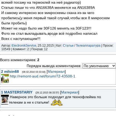
всякий посажу на термоклей на неё радиатор)
Статью пиши то что AN16638А меняется на AN16389A
И самому интересно все микросхемы скана из-за чего
пробились(у меня первый такой случай,чтобы все 8 микросхем
были пробиты)
Может не надо было им 30F126 менять на 30F123!!!
Фото не стал выкладывать,вроде всё подробно написал
Всех с наступающим!!!
Автор:
ElectronikService
, 25.12.2015 | Кат:
Статьи
/
Телеаппаратура
| Просм:
10549 | Коммент: 2 | Понрав: 12
Всего комментариев
:
2
Порядок вывода комментариев:
2
milcin68
[
Материал
]
(08.02.2016 03:33:44)
http://remont-aud.net/forum/72-43508-1
1
MASTERSTARIY
[
Материал
]
(29.12.2015 08:33:57)
Наверное это больше подходит для технофлейма по
телекам а не к статьям!