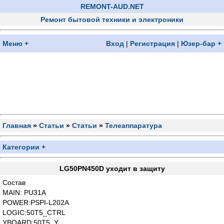
REMONT-AUD.NET
Ремонт бытовой техники и электроники
Меню +
Вход
|
Регистрация
|
Юзер-бар +
Главная
»
Статьи
»
Статьи
»
Телеаппаратура
Категории +
LG50PN450D уходит в защиту
Состав
MAIN: PU31A
POWER:PSPI-L202A
LOGIC:50T5_CTRL
YBOARD:50T5_Y