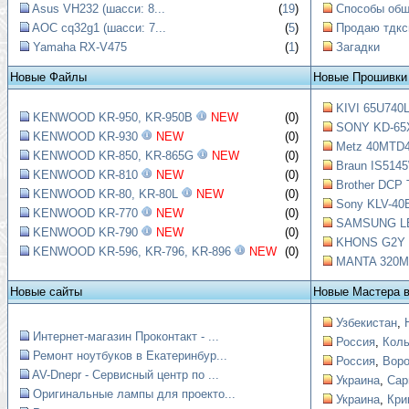
Asus VH232 (шасси: 8...
(
19
)
Способы обще
AOC cq32g1 (шасси: 7...
(
5
)
Продаю тдкс
Yamaha RX-V475
(
1
)
Загадки
Новые Файлы
Новые Прошивки
KIVI 65U740L
KENWOOD KR-950, KR-950B
NEW
(0)
SONY KD-65X
KENWOOD KR-930
NEW
(0)
Metz 40MTD4
KENWOOD KR-850, KR-865G
NEW
(0)
Braun IS5145
KENWOOD KR-810
NEW
(0)
Brother DCP 
KENWOOD KR-80, KR-80L
NEW
(0)
Sony KLV-40B
KENWOOD KR-770
NEW
(0)
SAMSUNG LE4
KENWOOD KR-790
NEW
(0)
KHONS G2Y Ш
KENWOOD KR-596, KR-796, KR-896
NEW
(0)
MANTA 320M9
Новые сайты
Новые Мастера 
Узбекистан
,
Интернет-магазин Проконтакт - ...
Россия
,
Коль
Ремонт ноутбуков в Екатеринбур...
Россия
,
Вор
AV-Dnepr - Сервисный центр по ...
Украина
,
Сар
Оригинальные лампы для проекто...
Украина
,
Кри