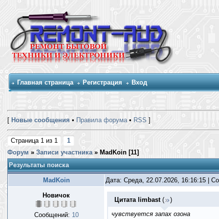
Главная страница
Регистрация
Вход
[
Новые сообщения
•
Правила форума
•
RSS
]
Страница
1
из
1
1
Форум
»
Записи участника
»
MadKoin [
11
]
Результаты поиска
MadKoin
Дата: Среда, 22.07.2026, 16:16:15 | 
Новичок
Цитата
limbast
(
)
чувствуется запах озона
Сообщений:
10