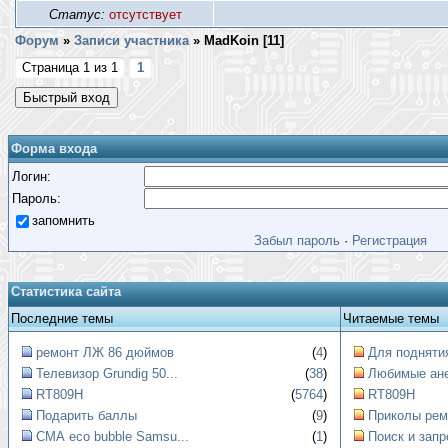
Статус:
отсутствует
Форум
»
Записи участника
»
MadKoin [
11
]
Страница
1
из
1
1
Форма входа
Логин:
Пароль:
запомнить
Забыл пароль
·
Регистрация
Статистика сайта
Последние темы
Читаемые темы
ремонт ЛЖ 86 дюймов
(
4
)
Для поднятия
Телевизор Grundig 50...
(
38
)
Любимые ан
RT809H
(
5764
)
RT809H
Подарить баллы
(
9
)
Приколы рем
СМА eco bubble Samsu...
(
1
)
Поиск и запр