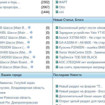
ния и борь...
(2302)
ФАРТ
ы процесора...
(2067)
Otto
(1444)
vini
Новые Статьи, Блоги
B Шасси (Main B...
(0)
Бесконечный ребут после обнов
85L Шасси (Main ...
(0)
Зарядное устройство Yato YT-83
001Z Шасси (Main...
(0)
Asrock X370M-HDV - Не старт по
WH Шасси (Main...
(0)
GA-A320M-H - A8-9600 - Не стар.
T820DW Шасси (...
(0)
Kyocera P2040DN - ошибка 0840:
X400 Шасси (Mai...
(0)
Xerox WorkCentre 3335 - Замена.
0D550 Шасси (Mai...
(0)
TopDevice TDE-500 BLACK
асси (Main Board...
(0)
AOC 27B2QAM нет изображени
 Шасси (Main Boa...
(0)
как снять приклеенную матрицу
в Вашем городе
Последние Новости
Наманган, Голубой экран
Новый раздел на форуме "П...
чугино, Владимирская область.
Новый раздел на форуме - Восст
онеж
Дополнительный бэкап наших ф
ни Ровенская область
Открыт целый раздел для прогр
вой Рог, Днепропетровская