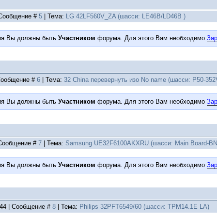
| Сообщение #
5
| Тема:
LG 42LF560V_ZA (шасси: LE46B/LD46B )
ия Вы должны быть
Участником
форума. Для этого Вам необходимо
Зар
| Сообщение #
6
| Тема:
32 China перевернуть изо No name (шасси: P50-352V
ия Вы должны быть
Участником
форума. Для этого Вам необходимо
Зар
| Сообщение #
7
| Тема:
Samsung UE32F6100AKXRU (шасси: Main Board-BN
ия Вы должны быть
Участником
форума. Для этого Вам необходимо
Зар
:44 | Сообщение #
8
| Тема:
Philips 32PFT6549/60 (шасси: TPM14.1E LA)