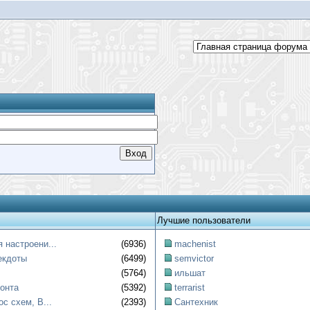
Лучшие пользователи
 настроени...
(6936)
machenist
екдоты
(6499)
semvictor
(5764)
ильшат
онта
(5392)
terrarist
ос схем, B...
(2393)
Сантехник