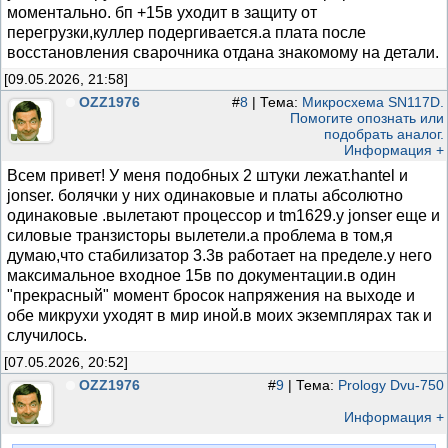
моментально. бп +15в уходит в защиту от
перегрузки,куллер подергивается.а плата после
восстановления сварочника отдана знакомому на детали.
[09.05.2026, 21:58]
OZZ1976
#
8
| Тема:
Микросхема SN117D.
Помогите опознать или
подобрать аналог.
Информация +
Всем привет! У меня подобных 2 штуки лежат.hantel и
jonser. болячки у них одинаковые и платы абсолютно
одинаковые .вылетают процессор и tm1629.у jonser еще и
силовые транзисторы вылетели.а проблема в том,я
думаю,что стабилизатор 3.3в работает на пределе.у него
максимальное входное 15в по документации.в один
"прекрасный" момент бросок напряжения на выходе и
обе микрухи уходят в мир иной.в моих экземплярах так и
случилось.
[07.05.2026, 20:52]
OZZ1976
#
9
| Тема:
Prology Dvu-750
Информация +