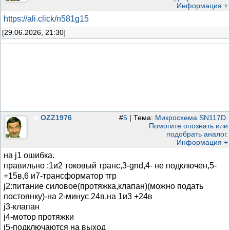
Информация +
https://ali.click/n581g15
[29.06.2026, 21:30]
OZZ1976
#
5
| Тема:
Микросхема SN117D.
Помогите опознать или
подобрать аналог.
Информация +
на j1 ошибка.
правильно :1и2 токовый транс,3-gnd,4- не подключен,5-
+15в,6 и7-трансформатор тгр
j2:питание силовое(протяжка,клапан)(можно подать
постоянку)-на 2-минус 24в,на 1и3 +24в
j3-клапан
j4-мотор протяжки
j5-подключаются на выход