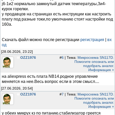
j6-1и2 нормально замкнутый датчик температуры,3и4-
курок горелки.
у продавцов на страницах есть инструкции как настроить
плату под разные токи,по умолчанию стоят настройки под
160а.
Скачать файл можно после регистрации
регистрация
|
вх
од
[28.06.2026, 23:22]
OZZ1976
#
6
| Тема:
Микросхема SN117D.
Помогите опознать или
подобрать аналог.
Информация +
на aliexpress есть плата NB14.родное управление
меняется на нее.Весь вопрос если в этом смысл....
[27.06.2026, 20:54]
OZZ1976
#
7
| Тема:
Микросхема SN117D.
Помогите опознать или
подобрать аналог.
Информация +
у обеих микрух кз по питанию.стабилизатор греется