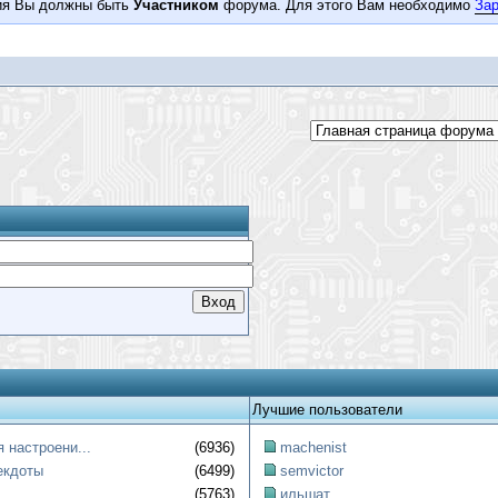
ия Вы должны быть
Участником
форума. Для этого Вам необходимо
Зар
Лучшие пользователи
 настроени...
(6936)
machenist
екдоты
(6499)
semvictor
(5763)
ильшат