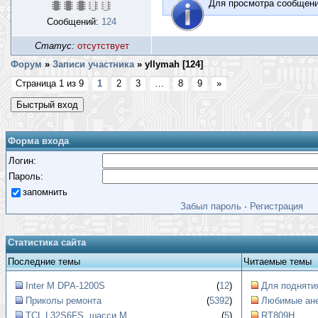
Для просмотра сообщен
Сообщений:
124
Статус:
отсутствует
Форум
»
Записи участника
»
yllymah [
124
]
Страница
1
из
9
1
2
3
…
8
9
»
Форма входа
Логин:
Пароль:
запомнить
Забыл пароль
·
Регистрация
Статистика сайта
Последние темы
Читаемые темы
Inter M DPA-1200S
(
12
)
Для поднятия
Приколы ремонта
(
5392
)
Любимые ан
TCL L32S6FS, шасси M...
(
5
)
RT809H