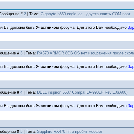
| Сообщение #
2
| Тема:
Gigabyte b850 eagle ice - доустановить COM порт
ия Вы должны быть
Участником
форума. Для этого Вам необходимо
Зар
Сообщение #
3
| Тема:
RX570 ARMOR 8GB OS нет изображения после скол
ия Вы должны быть
Участником
форума. Для этого Вам необходимо
Зар
Сообщение #
4
| Тема:
DELL inspiron 5537 Compal LA-9981P Rev:1.0(A00)
ия Вы должны быть
Участником
форума. Для этого Вам необходимо
Зар
Сообщение #
5
| Тема:
Sapphire RX470 nitro пробит мосфет