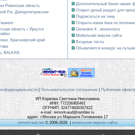
Дополнительный бэкап наших ф
ни Ровенская область
Открыт целый раздел для прогр
вой Рог, Днепропетровская
Подписаться на тему
Ташкент
Открыта новая база по опознани
тская область г Иркутск
Generator-4 , моноплата
район
Мобильная версия сайта
гино, Красноярский край
Входные тесты
тава
Объявляется конкурс на лучшие
н
,
BALKAN
конфиденциальности
|
Пользовательское соглашение
|
Публичная оферта 
ИП Коржова Светлана Николаевна
ИНН: 772336905481
ОГРНИП: 324774600307422
e-mail: remont-aud@rambler.ru
адрес: г.Москва ул.Маршала Голованова 17
remont-aud.net
© 2006-2026
|
мобильная версия сайта