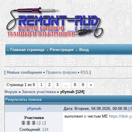
Главная страница
Регистрация
Вход
[
Новые сообщения
•
Правила форума
•
RSS
]
Страница
1
из
9
1
2
3
…
8
9
»
Форум
»
Записи участника
»
yllymah [
124
]
Результаты поиска
yllymah
Дата: Вторник, 04.08.2026, 09:08:36 
вылолжил с чистым МЕ
https://disk
Участники
Сообщений:
124