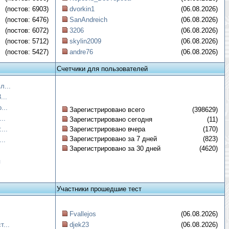
(постов: 6903)
dvorkin1
(06.08.2026)
(постов: 6476)
SanAndreich
(06.08.2026)
(постов: 6072)
3206
(06.08.2026)
(постов: 5712)
skylin2009
(06.08.2026)
(постов: 5427)
andre76
(06.08.2026)
Счетчики для пользователей
л...
...
...
Зарегистрировано всего
(398629)
..
Зарегистрировано сегодня
(11)
...
Зарегистрировано вчера
(170)
Зарегистрировано за 7 дней
(823)
..
Зарегистрировано за 30 дней
(4620)
я
Участники прошедшие тест
Fvallejos
(06.08.2026)
...
djek23
(06.08.2026)