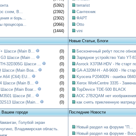
онта
(5392)
terrarist
ос схем, B...
(2392)
Сантехник
ния и борь...
(2302)
ФАРТ
ы процесора...
(2066)
Otto
(1444)
vini
Новые Статьи, Блоги
+ Шасси (Main B...
(0)
Бесконечный ребут после обнов
G3 Шасси (Main ...
(0)
Зарядное устройство Yato YT-83
H-32D305G Шасси ...
(0)
Asrock X370M-HDV - Не старт по
 Шасси (Main Boa...
(0)
GA-A320M-H - A8-9600 - Не стар.
r A64 (C64) EU...
(0)
Kyocera P2040DN - ошибка 0840:
4 Шасси (Main B...
(0)
Xerox WorkCentre 3335 - Замена.
асси (Main Boar...
(0)
TopDevice TDE-500 BLACK
DM3501 Шасси (M...
(0)
AOC 27B2QAM нет изображени
2S13 Шасси (Main...
(0)
как снять приклеенную матрицу
в Вашем городе
Последние Новости
Наманган, Голубой экран
Новый раздел на форуме "П...
чугино, Владимирская область.
Новый раздел на форуме - Восст
онеж