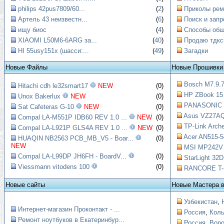
philips 42pus7809/60...
(
2
)
Приколы рем
Артель 43 неизвестн...
(
6
)
Поиск и запр
ищу биос
(
4
)
Способы обще
XIAOMI L50M6-6ARG за...
(
40
)
Продаю тдкс
HI 55usy151x (шасси:...
(
49
)
Загадки
Новые Файлы
Новые Прошивки
Bosch M7.9.7
Hitachi cdh le32smart17
NEW
(0)
HP ZBook 15 
Unox Bakerlux
NEW
(0)
PANASONIC T
Sat Cafeteras G-10
NEW
(0)
Asus VZ27AQ
Compal LA-M551P IDB60 REV 1.0 ...
NEW
(0)
TP-Link Arche
Compal LA-L921P GLS4A REV 1.0 ...
NEW
(0)
Acer AN515-5
HUAQIN NB2563 PCB_MB_V5 - Boar...
(0)
NEW
MSI MP242V Ш
Compal LA-L99DP JH6FH - BoardV...
(0)
StarLight 32
Viessmann vitodens 100
(0)
RANCORE T-3
Новые сайты
Новые Мастера 
Узбекистан
,
Интернет-магазин Проконтакт - ...
Россия
,
Коль
Ремонт ноутбуков в Екатеринбур...
Россия
,
Вор