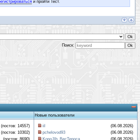
егистрироваться
и пройти Тест.
Поиск:
Новые пользователи
(постов: 14557)
iil
(06.08.2026)
(постов: 10302)
pchelovod93
(06.08.2026)
(постов: 8690)
KopoJIb_BecTepoca
(06.08.2026)