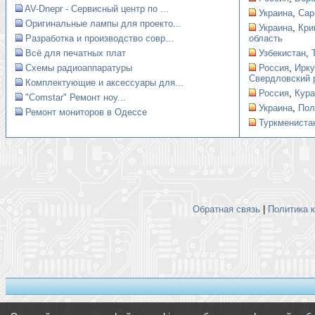
AV-Dnepr - Сервисный центр по ...
Украина
,
Сар
Оригинальные лампы для проекто...
Украина
,
Кри
Разработка и производство совр...
область
Всё для печатных плат
Узбекистан
,
Схемы радиоаппаратуры
Россия
,
Ирку
Свердловский 
Комплектующие и аксессуары для...
Россия
,
Кура
"Comstar" Ремонт ноу...
Украина
,
Пол
Ремонт мониторов в Одессе
Туркмениста
Обратная связь
|
Политика 