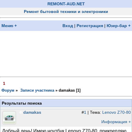
REMONT-AUD.NET
Ремонт бытовой техники и электроники
Меню +
Вход
|
Регистрация
|
Юзер-бар +
1
Форум
»
Записи участника
»
damakas [
1
]
Результаты поиска
damakas
#
1
| Тема:
Lenovo Z70-80
Информация +
Добрый день! Имею ноутбук Lenovo Z70-80, прикрепляю